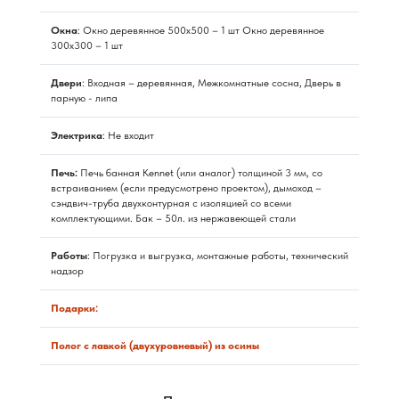
Окна
: Окно деревянное 500х500 – 1 шт Окно деревянное
300х300 – 1 шт
Двери
: Входная – деревянная, Межкомнатные сосна, Дверь в
парную - липа
Электрика
: Не входит
Печь:
Печь банная Kennet (или аналог) толщиной 3 мм, со
встраиванием (если предусмотрено проектом), дымоход –
сэндвич-труба двухконтурная с изоляцией со всеми
комплектующими. Бак – 50л. из нержавеющей стали
Работы
: Погрузка и выгрузка, монтажные работы, технический
надзор
Подарки:
Полог с лавкой (двухуровневый) из осины