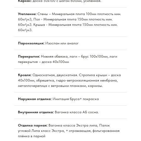
Каркас:
доска 50х100 с шагом 600мм, усиленная.
Утепление:
Стены – Минеральная плита 100мм плотность мин.
60кг\м3, Пол - Минеральная плита 150мм плотность мин.
60кг\м3. Крыша - Минеральная плита 150мм плотность мин.
60кг\м3.
Пароизоляция:
Изоспан или аналог
Перекрытия:
Нижняя обвязка, лаги – брус 100х100мм, лаги
перекрытия – доска 40х100мм
Кровля:
Односкатная, двухскатная. Стропила крыши – доска
40х100мм, обрешетка, гидро-ветроизоляционная мембрана,
металлочерепица с ветровыми планками, карнизы.
Наружная отделка:
Имитация бруса+ покраска
Внутренняя отделка:
Вагонка класса АБ сосна.
Отделка парная:
Вагонка класса Экстра липа, Палок
угловой Липа класс Экстра, + отражающая, фольгированная
плёнка в парной