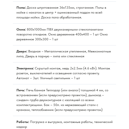
Полы:
Доска шпунтованная 36х135мм, строганная. Полы в
мойке с накатом в центр + оцинкованный поддон по всей
площади мойки. Доска пола обработанная.
Окна:
800х1000мм ПВХ двухкамерными стеклопакетами
поворотно откидное. Окно деревянное 400х400 – 1 шт Окно
деревянное 300х300 – 1 шт
Двери:
Входная – Металлическая утепленная, Межкомнатные
липа, Дверь в парную – липа или стеклянная
Электрика:
Скрытый монтаж, медь 2x2.5мм (4.6 кВт). Монтаж
розеток, выключателей и освещения согласно проекту.
Автомат – 3шт. Уличный светильник – 1 шт
Печь:
Печь банная Теплодар (или аналог) толщиной 4 мм, со
встраиванием (если предусмотрено проектом), дымоход –
сэндвич-труба двухконтурная с изоляцией со всеми
комплектующими. Бак – 50л. из нержавеющей стали с
кранами, теплообменник (если предусмотрено проектом)
Работы:
Погрузка и выгрузка, монтажные работы, технический
надзор