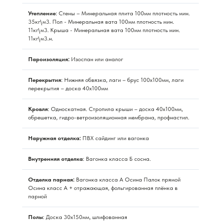
Утепление
: Стены – Минеральная плита 100мм плотность мин.
35кг\м3. Пол - Минеральная вата 100мм плотность мин.
11кг\м3. Крыша - Минеральная вата 100мм плотность мин.
11кг\м3.н.
Пароизоляция:
Изоспан или аналог
Перекрытия
: Нижняя обвязка, лаги – брус 100х100мм, лаги
перекрытия – доска 40х100мм
Кровля
: Односкатная. Стропила крыши – доска 40х100мм,
обрешетка, гидро-ветроизоляционная мембрана, профнастил.
Наружная отделка:
ПВХ сайдинг или вагонка
Внутренняя отделка
: Вагонка класса Б сосна.
Отделка парная:
Вагонка класса А Осина Палок прямой
Осина класс А + отражающая, фольгированная плёнка в
парной
Полы
: Доска 30х150мм, шлифованная