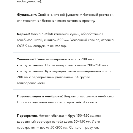
необходимости).
Фундамент:
Свайно-винтовой фундамент, бетонный ростверк
или монолитная бетонная плита согласно проекту.
Каркас:
Доска 50×150 камерной сушки, обработанная
огнебиозащитой, с шагом 600 мм. Усиленный каркас, отделка
ОСБ 9 мм снаружи + вентзазор.
Утепление:
Стены — минеральная плита 200 мм с
контрутеплением. Пол — минеральная плита 200–250 мм с
контрутеплением. Крыша/перекрытие — минеральная плита
200 мм с перекрёстным утеплением. 34 группа
теплопроводности.
Пароизоляция и мембраны:
Ветровлагозащитная мембрана.
Пароизоляционная мембрана с проклейкой стыков.
Перекрытия:
Нижняя обвязка — брус 150×150 мм или
деревянный ростверк из трёх досок 50×150 мм. Лаги
перекрытия — доска 50×200 мм. Сетка от грызунов.