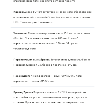
или монолитная бетонная плита согласно проекту.
Каркас:
Доска 50×150 естественной влажности, обработанная
огнебиозащитой, с шагом 590 мм. Усиленный каркас, отделка
ОСБ 9 мм снаружи + вентзазор.
Утепление:
Стены — минеральная плита 150 мм плотностью от
60 кг/м³. Пол — минеральная плита 200 мм. Крыша/
перекрытие — минеральная плита 150 мм. 37 группа
теплопроводности.
Пароизоляция и мембраны:
Ветровлагозащитная мембрана.
Пароизоляционная мембрана с проклейкой стыков.
Перекрытия:
Нижняя обвязка — брус 100×150 мм, лаги
перекрытия — доска 50×200 мм.
Крыша/Кровля:
Стропила из доски 50×150 мм, обрешётка,
контррейка, гидро-ветроизоляционная мембрана, кровля и
карнизы. Кровля по согласованию: металлочерепица или