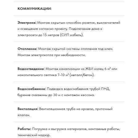
КОММУНИКАЦИИ:
Электрика:
Монтаж скрытым способом розеток, выключателей
и освещения согласно проекту. Подключение дома к
электросети до 15 метров (СИП кабель).
Отопление:
Монтаж скрытой системы отопления под ключ.
Монтаж электрокотла при необходимости.
Водоотведение:
Монтаж канализации из ЖБИ колец 6 м³ или
накопительного септика 7–10 м³ (металл/бетон).
Водоснабжение:
Подводка водоснабжения трубой ПНД,
бурение скважины до 30 м с монтажом кессона.
Вентиляция:
Вентиляционная труба на кровлю, приточный
клапан.
Работы:
Погрузка и выгрузка материалов, монтажные работы,
технический надзор.