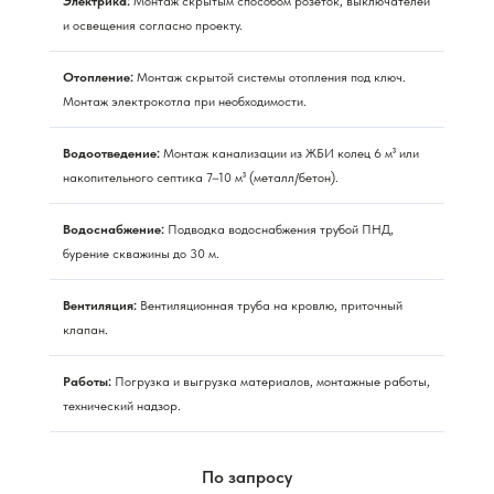
Электрика:
Монтаж скрытым способом розеток, выключателей
и освещения согласно проекту.
Отопление:
Монтаж скрытой системы отопления под ключ.
Монтаж электрокотла при необходимости.
Водоотведение:
Монтаж канализации из ЖБИ колец 6 м³ или
накопительного септика 7–10 м³ (металл/бетон).
Водоснабжение:
Подводка водоснабжения трубой ПНД,
бурение скважины до 30 м.
Вентиляция:
Вентиляционная труба на кровлю, приточный
клапан.
Работы:
Погрузка и выгрузка материалов, монтажные работы,
технический надзор.
По запросу