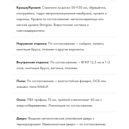
Крыша/Кровля:
Стропила из доски 50×150 мм, обрешётка,
контррейка, гидро-ветроизоляционная мембрана, кровля и
карнизы. Кровля по согласованию: металлочерепица или
мягкая кровля Shinglas. Водосточная система и
снегозадержатели.
Наружная отделка:
По согласованию — сайдинг, панели,
имитация бруса, планкен и другие варианты.
Внутренняя отделка:
По согласованию — ВГКЛ 12,5 мм в 1–2
слоя, имитация бруса, вагонка, планкен.
Полы:
По согласованию — влагостойкая фанера, ОСБ или
элемент пола KNAUF.
Окна:
ПВХ профиль 70 мм, тройной стеклопакет 40 мм с
энергосбережением. Ламинация по согласованию.
Двери:
Входная металлическая утеплённая дверь с
терморазрывом. Межкомнатные двери — по согласованию.