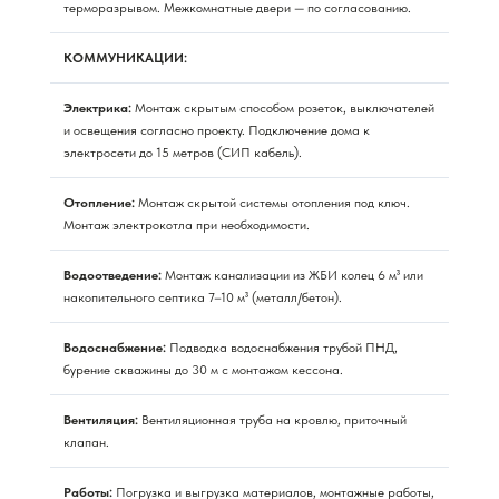
терморазрывом. Межкомнатные двери — по согласованию.
КОММУНИКАЦИИ:
Электрика:
Монтаж скрытым способом розеток, выключателей
и освещения согласно проекту. Подключение дома к
электросети до 15 метров (СИП кабель).
Отопление:
Монтаж скрытой системы отопления под ключ.
Монтаж электрокотла при необходимости.
Водоотведение:
Монтаж канализации из ЖБИ колец 6 м³ или
накопительного септика 7–10 м³ (металл/бетон).
Водоснабжение:
Подводка водоснабжения трубой ПНД,
бурение скважины до 30 м с монтажом кессона.
Вентиляция:
Вентиляционная труба на кровлю, приточный
клапан.
Работы:
Погрузка и выгрузка материалов, монтажные работы,