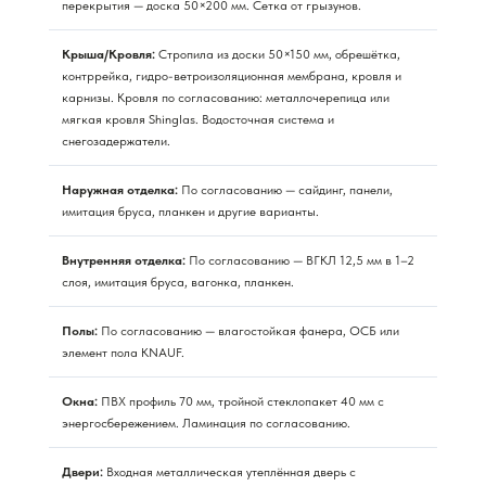
перекрытия — доска 50×200 мм. Сетка от грызунов.
Крыша/Кровля:
Стропила из доски 50×150 мм, обрешётка,
контррейка, гидро-ветроизоляционная мембрана, кровля и
карнизы. Кровля по согласованию: металлочерепица или
мягкая кровля Shinglas. Водосточная система и
снегозадержатели.
Наружная отделка:
По согласованию — сайдинг, панели,
имитация бруса, планкен и другие варианты.
Внутренняя отделка:
По согласованию — ВГКЛ 12,5 мм в 1–2
слоя, имитация бруса, вагонка, планкен.
Полы:
По согласованию — влагостойкая фанера, ОСБ или
элемент пола KNAUF.
Окна:
ПВХ профиль 70 мм, тройной стеклопакет 40 мм с
энергосбережением. Ламинация по согласованию.
Двери:
Входная металлическая утеплённая дверь с