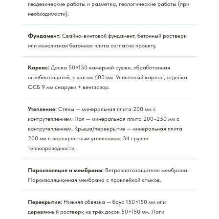
геодезические работы и разметка, геологические работы (при
необходимости).
Фундамент:
Свайно-винтовой фундамент, бетонный ростверк
или монолитная бетонная плита согласно проекту.
Каркас:
Доска 50×150 камерной сушки, обработанная
огнебиозащитой, с шагом 600 мм. Усиленный каркас, отделка
ОСБ 9 мм снаружи + вентзазор.
Утепление:
Стены — минеральная плита 200 мм с
контрутеплением. Пол — минеральная плита 200–250 мм с
контрутеплением. Крыша/перекрытие — минеральная плита
200 мм с перекрёстным утеплением. 34 группа
теплопроводности.
Пароизоляция и мембраны:
Ветровлагозащитная мембрана.
Пароизоляционная мембрана с проклейкой стыков.
Перекрытия:
Нижняя обвязка — брус 150×150 мм или
деревянный ростверк из трёх досок 50×150 мм. Лаги