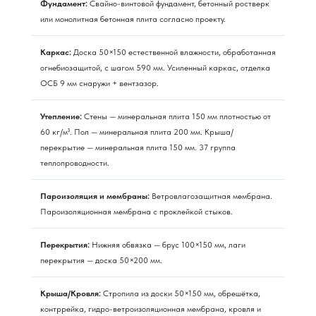
Фундамент:
Свайно-винтовой фундамент, бетонный ростверк
или монолитная бетонная плита согласно проекту.
Каркас:
Доска 50×150 естественной влажности, обработанная
огнебиозащитой, с шагом 590 мм. Усиленный каркас, отделка
ОСБ 9 мм снаружи + вентзазор.
Утепление:
Стены — минеральная плита 150 мм плотностью от
60 кг/м³. Пол — минеральная плита 200 мм. Крыша/
перекрытие — минеральная плита 150 мм. 37 группа
теплопроводности.
Пароизоляция и мембраны:
Ветровлагозащитная мембрана.
Пароизоляционная мембрана с проклейкой стыков.
Перекрытия:
Нижняя обвязка — брус 100×150 мм, лаги
перекрытия — доска 50×200 мм.
Крыша/Кровля:
Стропила из доски 50×150 мм, обрешётка,
контррейка, гидро-ветроизоляционная мембрана, кровля и