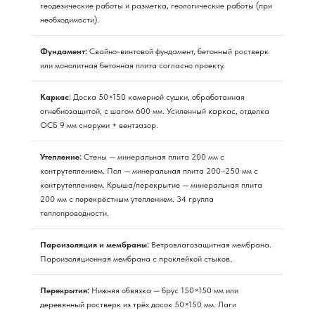
геодезические работы и разметка, геологические работы (при
необходимости).
Фундамент:
Свайно-винтовой фундамент, бетонный ростверк
или монолитная бетонная плита согласно проекту.
Каркас:
Доска 50×150 камерной сушки, обработанная
огнебиозащитой, с шагом 600 мм. Усиленный каркас, отделка
ОСБ 9 мм снаружи + вентзазор.
Утепление:
Стены — минеральная плита 200 мм с
контрутеплением. Пол — минеральная плита 200–250 мм с
контрутеплением. Крыша/перекрытие — минеральная плита
200 мм с перекрёстным утеплением. 34 группа
теплопроводности.
Пароизоляция и мембраны:
Ветровлагозащитная мембрана.
Пароизоляционная мембрана с проклейкой стыков.
Перекрытия:
Нижняя обвязка — брус 150×150 мм или
деревянный ростверк из трёх досок 50×150 мм. Лаги