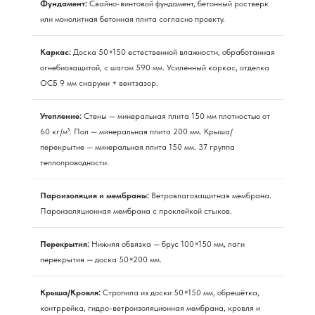
Фундамент:
Свайно-винтовой фундамент, бетонный ростверк
или монолитная бетонная плита согласно проекту.
Каркас:
Доска 50×150 естественной влажности, обработанная
огнебиозащитой, с шагом 590 мм. Усиленный каркас, отделка
ОСБ 9 мм снаружи + вентзазор.
Утепление:
Стены — минеральная плита 150 мм плотностью от
60 кг/м³. Пол — минеральная плита 200 мм. Крыша/
перекрытие — минеральная плита 150 мм. 37 группа
теплопроводности.
Пароизоляция и мембраны:
Ветровлагозащитная мембрана.
Пароизоляционная мембрана с проклейкой стыков.
Перекрытия:
Нижняя обвязка — брус 100×150 мм, лаги
перекрытия — доска 50×200 мм.
Крыша/Кровля:
Стропила из доски 50×150 мм, обрешётка,
контррейка, гидро-ветроизоляционная мембрана, кровля и