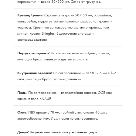
перекрытия — доска 50×200 мм. Сетка от грызунов.
Крыша/Кровля:
Стропила из доски 50×150 мм, обрешётка,
контррейка, гидро-ветроизоляционная мембрана, кровля и
карнизы. Кровля по согласованию: металлочерепица или
мягкая кровля Shinglas. Водосточная система и
снегозадержатели.
Наружная отделка:
По согласованию — сайдинг, панели,
имитация бруса, планкен и другие варианты.
Внутренняя отделка:
По согласованию — ВГКЛ 12,5 мм в 1–2
слоя, имитация бруса, вагонка, планкен.
Полы:
По согласованию — влагостойкая фанера, ОСБ или
элемент пола KNAUF.
Окна:
ПВХ профиль 70 мм, тройной стеклопакет 40 мм с
энергосбережением. Ламинация по согласованию.
Двери:
Входная металлическая утеплённая дверь с