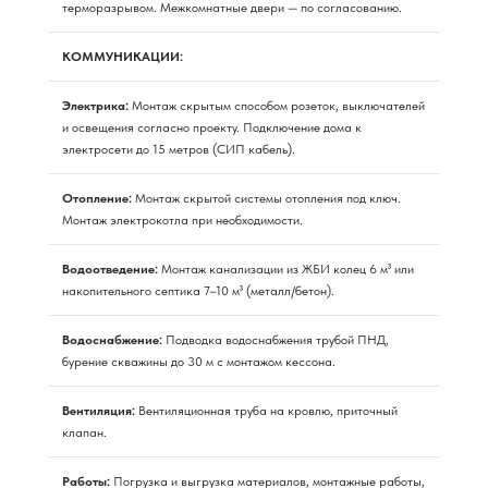
терморазрывом. Межкомнатные двери — по согласованию.
КОММУНИКАЦИИ:
Электрика:
Монтаж скрытым способом розеток, выключателей
и освещения согласно проекту. Подключение дома к
электросети до 15 метров (СИП кабель).
Отопление:
Монтаж скрытой системы отопления под ключ.
Монтаж электрокотла при необходимости.
Водоотведение:
Монтаж канализации из ЖБИ колец 6 м³ или
накопительного септика 7–10 м³ (металл/бетон).
Водоснабжение:
Подводка водоснабжения трубой ПНД,
бурение скважины до 30 м с монтажом кессона.
Вентиляция:
Вентиляционная труба на кровлю, приточный
клапан.
Работы:
Погрузка и выгрузка материалов, монтажные работы,