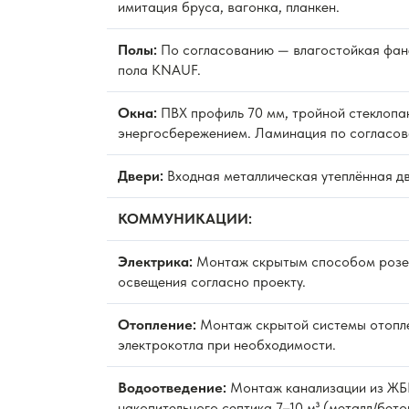
имитация бруса, вагонка, планкен.
Полы:
По согласованию — влагостойкая фан
пола KNAUF.
Окна:
ПВХ профиль 70 мм, тройной стеклопак
энергосбережением. Ламинация по согласов
Двери:
Входная металлическая утеплённая д
КОММУНИКАЦИИ:
Электрика:
Монтаж скрытым способом розет
освещения согласно проекту.
Отопление:
Монтаж скрытой системы отопле
электрокотла при необходимости.
Водоотведение:
Монтаж канализации из ЖБИ
накопительного септика 7–10 м³ (металл/бето