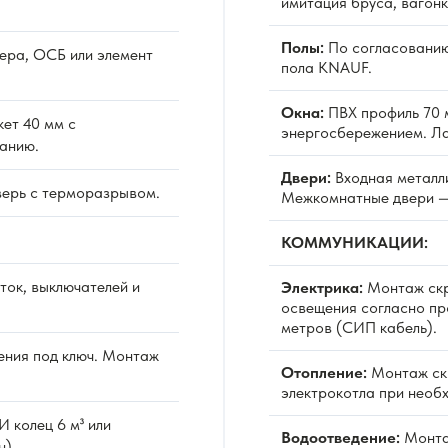
имитация бруса, вагонк
Полы:
По согласованию
ера, ОСБ или элемент
пола KNAUF.
Окна:
ПВХ профиль 70 м
ет 40 мм с
энергосбережением. Л
анию.
Двери:
Входная металл
верь с терморазрывом.
Межкомнатные двери —
КОММУНИКАЦИИ:
ок, выключателей и
Электрика:
Монтаж скр
освещения согласно про
метров (СИП кабель).
ния под ключ. Монтаж
Отопление:
Монтаж скр
электрокотла при необ
 колец 6 м³ или
Водоотведение:
Монтаж
н).