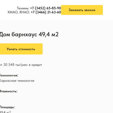
Тюмень:
+7 (3452) 65-85-90
Заказать звонок
ХМАО, ЯНАО:
+7 (3466) 21-63-60
Дом барнхаус 49,4 м2
Узнать стоимость
от 30 548 тыс\мес в кредит
Технология:
Каркасная технология
Этажность:
1
Площадь:
49,4 м2