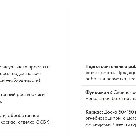
Подготовительные раб
видуального проекта и
расчёт сметы. Предвар
ера, геодезические
работы и разметка, ге
при необходимости).
Фундамент:
Свайно-ви
тонный ростверк или
монолитная бетонная пл
.
Каркас:
Доска 50×150 
сти, обработанная
огнебиозащитой, с шаг
 каркас, отделка ОСБ 9
мм снаружи + вентзазо