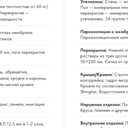
Утепление:
Стены — ми
м плотностью от 60 кг/
Пол — минеральная пли
/перекрытие —
перекрытие — минераль
утеплением. 34 группа 
роводности.
Пароизоляция и мемб
итная мембрана.
Пароизоляционная мемб
тыков.
Перекрытия:
Нижняя об
0 мм, лаги перекрытия
ростверк из трёх досо
50×200 мм. Сетка от гр
м, обрешётка,
Крыша/Кровля:
Стропи
ана, кровля и карнизы.
контррейка, гидро-вет
ли мягкая кровля
Кровля по согласовани
Shinglas. Водосточная 
инг, панели, имитация
Наружная отделка:
По 
бруса, планкен и други
Внутренняя отделка:
П
Л 12,5 мм в 1–2 слоя,