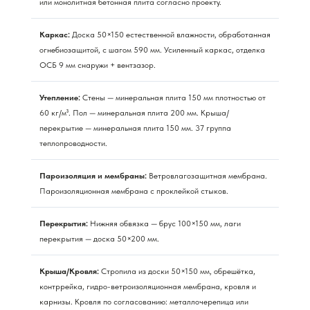
или монолитная бетонная плита согласно проекту.
Каркас:
Доска 50×150 естественной влажности, обработанная
огнебиозащитой, с шагом 590 мм. Усиленный каркас, отделка
ОСБ 9 мм снаружи + вентзазор.
Утепление:
Стены — минеральная плита 150 мм плотностью от
60 кг/м³. Пол — минеральная плита 200 мм. Крыша/
перекрытие — минеральная плита 150 мм. 37 группа
теплопроводности.
Пароизоляция и мембраны:
Ветровлагозащитная мембрана.
Пароизоляционная мембрана с проклейкой стыков.
Перекрытия:
Нижняя обвязка — брус 100×150 мм, лаги
перекрытия — доска 50×200 мм.
Крыша/Кровля:
Стропила из доски 50×150 мм, обрешётка,
контррейка, гидро-ветроизоляционная мембрана, кровля и
карнизы. Кровля по согласованию: металлочерепица или