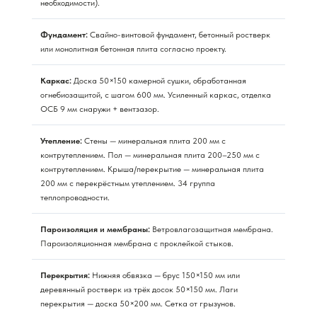
необходимости).
Фундамент:
Свайно-винтовой фундамент, бетонный ростверк
или монолитная бетонная плита согласно проекту.
Каркас:
Доска 50×150 камерной сушки, обработанная
огнебиозащитой, с шагом 600 мм. Усиленный каркас, отделка
ОСБ 9 мм снаружи + вентзазор.
Утепление:
Стены — минеральная плита 200 мм с
контрутеплением. Пол — минеральная плита 200–250 мм с
контрутеплением. Крыша/перекрытие — минеральная плита
200 мм с перекрёстным утеплением. 34 группа
теплопроводности.
Пароизоляция и мембраны:
Ветровлагозащитная мембрана.
Пароизоляционная мембрана с проклейкой стыков.
Перекрытия:
Нижняя обвязка — брус 150×150 мм или
деревянный ростверк из трёх досок 50×150 мм. Лаги
перекрытия — доска 50×200 мм. Сетка от грызунов.