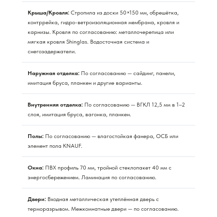
Крыша/Кровля:
Стропила из доски 50×150 мм, обрешётка,
контррейка, гидро-ветроизоляционная мембрана, кровля и
карнизы. Кровля по согласованию: металлочерепица или
мягкая кровля Shinglas. Водосточная система и
снегозадержатели.
Наружная отделка:
По согласованию — сайдинг, панели,
имитация бруса, планкен и другие варианты.
Внутренняя отделка:
По согласованию — ВГКЛ 12,5 мм в 1–2
слоя, имитация бруса, вагонка, планкен.
Полы:
По согласованию — влагостойкая фанера, ОСБ или
элемент пола KNAUF.
Окна:
ПВХ профиль 70 мм, тройной стеклопакет 40 мм с
энергосбережением. Ламинация по согласованию.
Двери:
Входная металлическая утеплённая дверь с
терморазрывом. Межкомнатные двери — по согласованию.