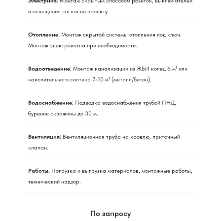
Электрика:
Монтаж скрытым способом розеток, выключателей
и освещения согласно проекту.
Отопление:
Монтаж скрытой системы отопления под ключ.
Монтаж электрокотла при необходимости.
Водоотведение:
Монтаж канализации из ЖБИ колец 6 м³ или
накопительного септика 7–10 м³ (металл/бетон).
Водоснабжение:
Подводка водоснабжения трубой ПНД,
бурение скважины до 30 м.
Вентиляция:
Вентиляционная труба на кровлю, приточный
клапан.
Работы:
Погрузка и выгрузка материалов, монтажные работы,
технический надзор.
По запросу