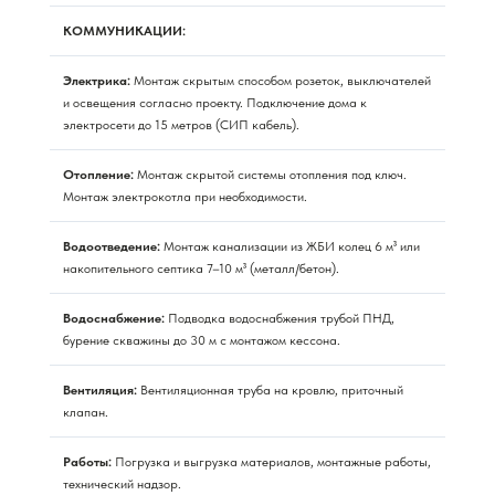
КОММУНИКАЦИИ:
Электрика:
Монтаж скрытым способом розеток, выключателей
и освещения согласно проекту. Подключение дома к
электросети до 15 метров (СИП кабель).
Отопление:
Монтаж скрытой системы отопления под ключ.
Монтаж электрокотла при необходимости.
Водоотведение:
Монтаж канализации из ЖБИ колец 6 м³ или
накопительного септика 7–10 м³ (металл/бетон).
Водоснабжение:
Подводка водоснабжения трубой ПНД,
бурение скважины до 30 м с монтажом кессона.
Вентиляция:
Вентиляционная труба на кровлю, приточный
клапан.
Работы:
Погрузка и выгрузка материалов, монтажные работы,
технический надзор.