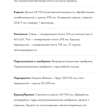
или монолитная бетонная плита согласно проекту.
Каркас:
Доска 50×150 естественной влажности, обработанная
огнебиозащитой, с шагом 590 мм. Усиленный каркас, отделка
ОСБ 9 мм снаружи + вентзазор.
Утепление:
Стены — минеральная плита 150 мм плотностью от
60 кг/м³. Пол — минеральная плита 200 мм. Крыша/
перекрытие — минеральная плита 150 мм. 37 группа
теплопроводности.
Пароизоляция и мембраны:
Ветровлагозащитная мембрана.
Пароизоляционная мембрана с проклейкой стыков.
Перекрытия:
Нижняя обвязка — брус 100×150 мм, лаги
перекрытия — доска 50×200 мм.
Крыша/Кровля:
Стропила из доски 50×150 мм, обрешётка,
контррейка, гидро-ветроизоляционная мембрана, кровля и
карнизы. Кровля по согласованию: металлочерепица или