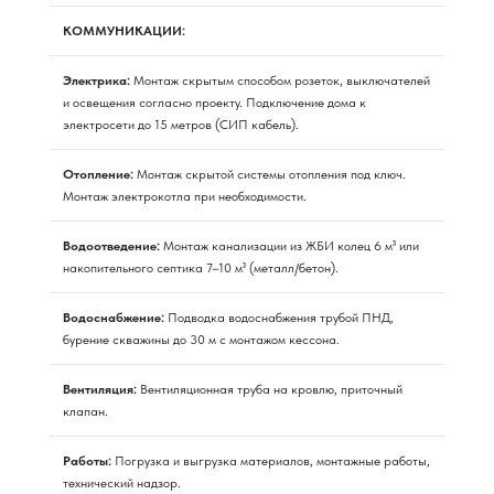
КОММУНИКАЦИИ:
Электрика:
Монтаж скрытым способом розеток, выключателей
и освещения согласно проекту. Подключение дома к
электросети до 15 метров (СИП кабель).
Отопление:
Монтаж скрытой системы отопления под ключ.
Монтаж электрокотла при необходимости.
Водоотведение:
Монтаж канализации из ЖБИ колец 6 м³ или
накопительного септика 7–10 м³ (металл/бетон).
Водоснабжение:
Подводка водоснабжения трубой ПНД,
бурение скважины до 30 м с монтажом кессона.
Вентиляция:
Вентиляционная труба на кровлю, приточный
клапан.
Работы:
Погрузка и выгрузка материалов, монтажные работы,
технический надзор.