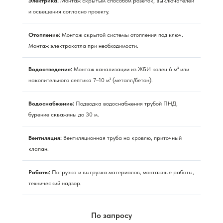
Электрика:
Монтаж скрытым способом розеток, выключателей
и освещения согласно проекту.
Отопление:
Монтаж скрытой системы отопления под ключ.
Монтаж электрокотла при необходимости.
Водоотведение:
Монтаж канализации из ЖБИ колец 6 м³ или
накопительного септика 7–10 м³ (металл/бетон).
Водоснабжение:
Подводка водоснабжения трубой ПНД,
бурение скважины до 30 м.
Вентиляция:
Вентиляционная труба на кровлю, приточный
клапан.
Работы:
Погрузка и выгрузка материалов, монтажные работы,
технический надзор.
По запросу