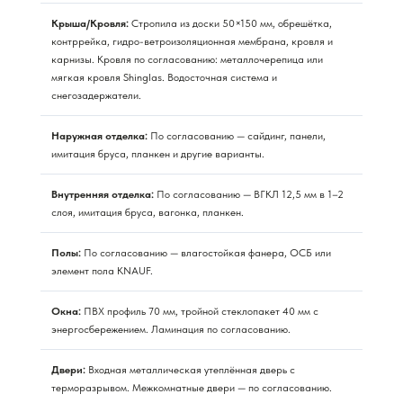
Крыша/Кровля:
Стропила из доски 50×150 мм, обрешётка,
контррейка, гидро-ветроизоляционная мембрана, кровля и
карнизы. Кровля по согласованию: металлочерепица или
мягкая кровля Shinglas. Водосточная система и
снегозадержатели.
Наружная отделка:
По согласованию — сайдинг, панели,
имитация бруса, планкен и другие варианты.
Внутренняя отделка:
По согласованию — ВГКЛ 12,5 мм в 1–2
слоя, имитация бруса, вагонка, планкен.
Полы:
По согласованию — влагостойкая фанера, ОСБ или
элемент пола KNAUF.
Окна:
ПВХ профиль 70 мм, тройной стеклопакет 40 мм с
энергосбережением. Ламинация по согласованию.
Двери:
Входная металлическая утеплённая дверь с
терморазрывом. Межкомнатные двери — по согласованию.