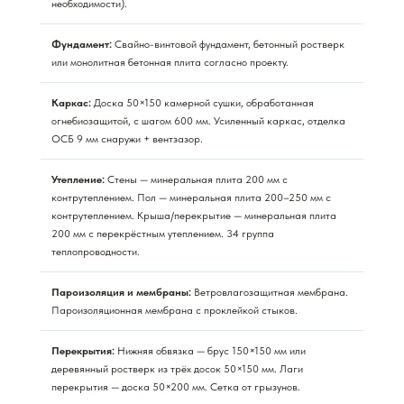
необходимости).
Фундамент:
Свайно-винтовой фундамент, бетонный ростверк
или монолитная бетонная плита согласно проекту.
Каркас:
Доска 50×150 камерной сушки, обработанная
огнебиозащитой, с шагом 600 мм. Усиленный каркас, отделка
ОСБ 9 мм снаружи + вентзазор.
Утепление:
Стены — минеральная плита 200 мм с
контрутеплением. Пол — минеральная плита 200–250 мм с
контрутеплением. Крыша/перекрытие — минеральная плита
200 мм с перекрёстным утеплением. 34 группа
теплопроводности.
Пароизоляция и мембраны:
Ветровлагозащитная мембрана.
Пароизоляционная мембрана с проклейкой стыков.
Перекрытия:
Нижняя обвязка — брус 150×150 мм или
деревянный ростверк из трёх досок 50×150 мм. Лаги
перекрытия — доска 50×200 мм. Сетка от грызунов.