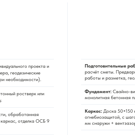
Подготовительные раб
видуального проекта и
расчёт сметы. Предвар
ера, геодезические
работы и разметка, ге
при необходимости).
Фундамент:
Свайно-ви
тонный ростверк или
монолитная бетонная пл
.
Каркас:
Доска 50×150 
сти, обработанная
огнебиозащитой, с шаг
 каркас, отделка ОСБ 9
мм снаружи + вентзазо