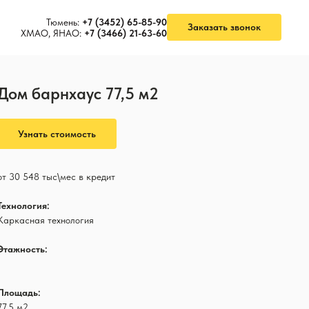
Тюмень:
+7 (3452) 65-85-90
Заказать звонок
ХМАО, ЯНАО:
+7 (3466) 21-63-60
Дом барнхаус 77,5 м2
Узнать стоимость
от 30 548 тыс\мес в кредит
Технология:
Каркасная технология
Этажность:
1
Площадь:
77,5 м2