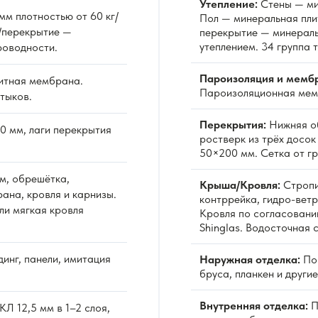
Утепление:
Стены — ми
м плотностью от 60 кг/
Пол — минеральная пли
/перекрытие —
перекрытие — минераль
утеплением. 34 группа 
роводности.
Пароизоляция и мемб
итная мембрана.
Пароизоляционная мемб
тыков.
Перекрытия:
Нижняя об
0 мм, лаги перекрытия
ростверк из трёх досо
50×200 мм. Сетка от гр
м, обрешётка,
Крыша/Кровля:
Стропи
ана, кровля и карнизы.
контррейка, гидро-вет
ли мягкая кровля
Кровля по согласовани
Shinglas. Водосточная 
инг, панели, имитация
Наружная отделка:
По 
бруса, планкен и други
Внутренняя отделка:
П
Л 12,5 мм в 1–2 слоя,