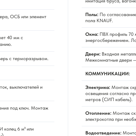
имитация бруса, вагонк
Полы:
По согласованию
ера, ОСБ или элемент
пола KNAUF.
Окна:
ПВХ профиль 70 м
ет 40 мм с
энергосбережением. Л
анию.
Двери:
Входная металл
верь с терморазрывом.
Межкомнатные двери —
КОММУНИКАЦИИ:
ок, выключателей и
Электрика:
Монтаж скр
освещения согласно про
метров (СИП кабель).
ния под ключ. Монтаж
Отопление:
Монтаж скр
электрокотла при необ
 колец 6 м³ или
Водоотведение:
Монтаж
н).