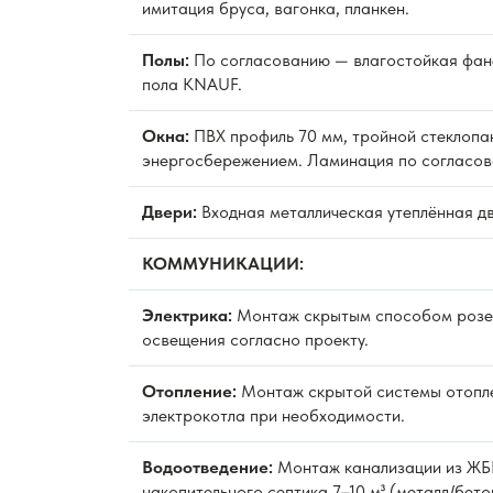
имитация бруса, вагонка, планкен.
Полы:
По согласованию — влагостойкая фан
пола KNAUF.
Окна:
ПВХ профиль 70 мм, тройной стеклопак
энергосбережением. Ламинация по согласов
Двери:
Входная металлическая утеплённая д
КОММУНИКАЦИИ:
Электрика:
Монтаж скрытым способом розет
освещения согласно проекту.
Отопление:
Монтаж скрытой системы отопле
электрокотла при необходимости.
Водоотведение:
Монтаж канализации из ЖБИ
накопительного септика 7–10 м³ (металл/бето