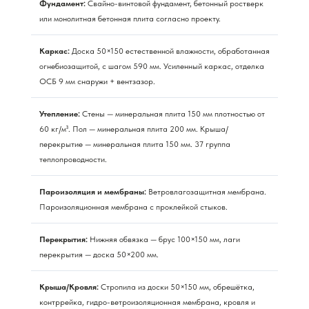
Фундамент:
Свайно-винтовой фундамент, бетонный ростверк
или монолитная бетонная плита согласно проекту.
Каркас:
Доска 50×150 естественной влажности, обработанная
огнебиозащитой, с шагом 590 мм. Усиленный каркас, отделка
ОСБ 9 мм снаружи + вентзазор.
Утепление:
Стены — минеральная плита 150 мм плотностью от
60 кг/м³. Пол — минеральная плита 200 мм. Крыша/
перекрытие — минеральная плита 150 мм. 37 группа
теплопроводности.
Пароизоляция и мембраны:
Ветровлагозащитная мембрана.
Пароизоляционная мембрана с проклейкой стыков.
Перекрытия:
Нижняя обвязка — брус 100×150 мм, лаги
перекрытия — доска 50×200 мм.
Крыша/Кровля:
Стропила из доски 50×150 мм, обрешётка,
контррейка, гидро-ветроизоляционная мембрана, кровля и