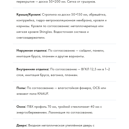
перекрытия — доска 50×200 мм. Сетка от грызунов.
Крыша/Кровля:
Стропила из доски 50×150 мм, обрешётка,
контррейка, гидро-ветроизоляционная мембрана, кровля и
карнизы. Кровля по согласованию: металлочерепица или
мягкая кровля Shinglas. Водосточная система и
снегозадержатели.
Наружная отделка:
По согласованию — сайдинг, панели,
имитация бруса, планкен и другие варианты.
Внутренняя отделка:
По согласованию — ВГКЛ 12,5 мм в 1–2
слоя, имитация бруса, вагонка, планкен.
Полы:
По согласованию — влагостойкая фанера, ОСБ или
элемент пола KNAUF.
Окна:
ПВХ профиль 70 мм, тройной стеклопакет 40 мм с
энергосбережением. Ламинация по согласованию.
Двери:
Входная металлическая утеплённая дверь с