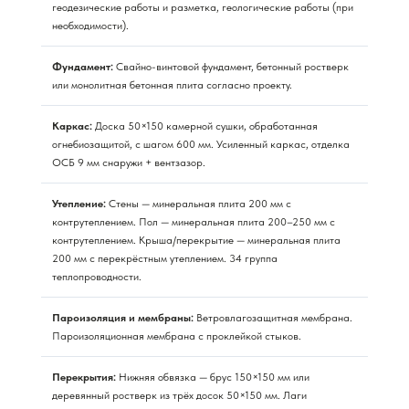
геодезические работы и разметка, геологические работы (при
необходимости).
Фундамент:
Свайно-винтовой фундамент, бетонный ростверк
или монолитная бетонная плита согласно проекту.
Каркас:
Доска 50×150 камерной сушки, обработанная
огнебиозащитой, с шагом 600 мм. Усиленный каркас, отделка
ОСБ 9 мм снаружи + вентзазор.
Утепление:
Стены — минеральная плита 200 мм с
контрутеплением. Пол — минеральная плита 200–250 мм с
контрутеплением. Крыша/перекрытие — минеральная плита
200 мм с перекрёстным утеплением. 34 группа
теплопроводности.
Пароизоляция и мембраны:
Ветровлагозащитная мембрана.
Пароизоляционная мембрана с проклейкой стыков.
Перекрытия:
Нижняя обвязка — брус 150×150 мм или
деревянный ростверк из трёх досок 50×150 мм. Лаги