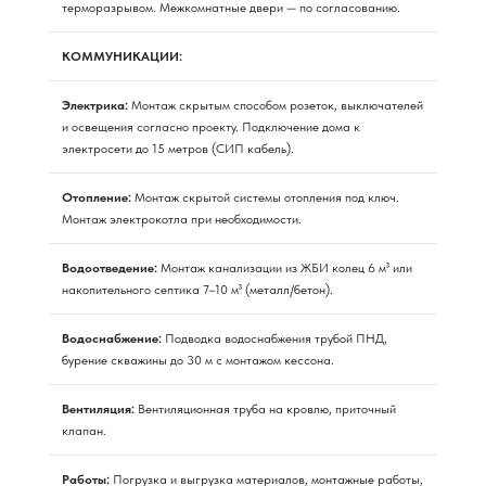
терморазрывом. Межкомнатные двери — по согласованию.
КОММУНИКАЦИИ:
Электрика:
Монтаж скрытым способом розеток, выключателей
и освещения согласно проекту. Подключение дома к
электросети до 15 метров (СИП кабель).
Отопление:
Монтаж скрытой системы отопления под ключ.
Монтаж электрокотла при необходимости.
Водоотведение:
Монтаж канализации из ЖБИ колец 6 м³ или
накопительного септика 7–10 м³ (металл/бетон).
Водоснабжение:
Подводка водоснабжения трубой ПНД,
бурение скважины до 30 м с монтажом кессона.
Вентиляция:
Вентиляционная труба на кровлю, приточный
клапан.
Работы:
Погрузка и выгрузка материалов, монтажные работы,