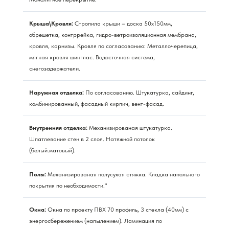
Крыша\Кровля:
Стропила крыши – доска 50х150мм,
обрешетка, контррейка, гидро-ветроизоляционная мембрана,
кровля, карнизы. Кровля по согласованию: Металлочерепица,
мягкая кровля шинглас. Водосточная система,
снегозадержатели.
Наружная отделка:
По согласованию. Штукатурка, сайдинг,
комбинированный, фасадный кирпич, вент-фасад.
Внутренняя отделка:
Механизированая штукатурка.
Шпатлевание стен в 2 слоя. Натяжной потолок
(белый.матовый).
Полы:
Механизированая полусухая стяжка. Кладка напольного
покрытия по необходимости."
Окна:
Окна по проекту ПВХ 70 профиль, 3 стекла (40мм) с
энергосбережением (напылением). Ламинация по