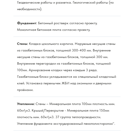
Геодезические работы и разметка. Геологический работы (по
необходимости).
Фундамент
: Бетонный ростверк согласно проекту.
Монолитная бетонная плита согласно проекту.
Стены
: Кладка цокольного кирпича. Наружные несущие стены
из газобетонных блоков, толщиной 300-400 мм. Внутренние
несущие стены из газобетонных блоков, толщиной 300 мм.
Внутренние перегородки из газобетонных блоков, толщиной
100мм. Армирование кладки через каждые 3 ряда.
Газобетонные блоки укладываются на специальный кладочный
клей. Установка перемычек ЖБИ над оконными и дверными
проёмами.
Утепление:
Стены – Минеральная плита 100мм плотность мин.
60кг\м3. Крыша\Перекрытие - Минеральная плита 150мм
плотность мин. 60кг\м3. 37 группа теплопроводности.
Утепление фундамента экструдированный пенополистиролом".