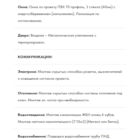
Окна:
Окна по проекту ПВХ 70 профиль, 3 стекла (40мм) с
энергосбережением (напылением). Ламинация по
согласованию.
Двери:
Входная – Металлическая утепленная с
терморазрывом.
КОММУНИКАЦИИ:
Электрика:
Монтаж скрытым способом розеток, выключателей
и освещения согласно проекта.
Отопление:
Монтаж скрытым способом системы отопления под
ключ. Монтаж эл. котла при необходимости.
Водоотведение:
Монтаж канализации ЖБИ колец 6 кубов.
Монтаж септика накопительного (7-10м3) (Металл или Бетон).
Водоснабжение:
Подводка водоснабжения труба ПНД.