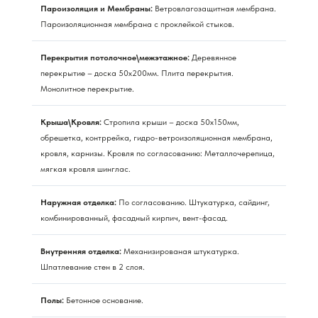
Пароизоляция и Мембраны:
Ветровлагозащитная мембрана.
Пароизоляционная мембрана с проклейкой стыков.
Перекрытия потолочное\межэтажное:
Деревянное
перекрытие – доска 50х200мм. Плита перекрытия.
Монолитное перекрытие.
Крыша\Кровля:
Стропила крыши – доска 50х150мм,
обрешетка, контррейка, гидро-ветроизоляционная мембрана,
кровля, карнизы. Кровля по согласованию: Металлочерепица,
мягкая кровля шинглас.
Наружная отделка:
По согласованию. Штукатурка, сайдинг,
комбинированный, фасадный кирпич, вент-фасад.
Внутренняя отделка:
Механизированая штукатурка.
Шпатлевание стен в 2 слоя.
Полы:
Бетонное основание.