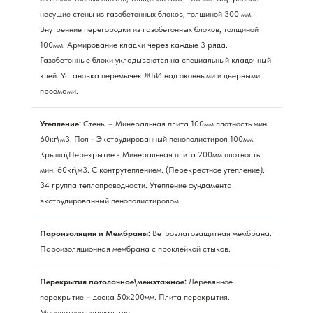
несущие стены из газобетонных блоков, толщиной 300 мм.
Внутренние перегородки из газобетонных блоков, толщиной
100мм. Армирование кладки через каждые 3 ряда.
Газобетонные блоки укладываются на специальный кладочный
клей. Установка перемычек ЖБИ над оконными и дверными
проёмами.
Утепление:
Стены – Минеральная плита 100мм плотность мин.
60кг\м3. Пол - Экструдированный пенополистирол 100мм.
Крыша\Перекрытие - Минеральная плита 200мм плотность
мин. 60кг\м3. С контрутеплением. (Перекрестное утепление).
34 группа теплопроводности. Утепление фундамента
экструдированный пенополистиролом.
Пароизоляция и Мембраны:
Ветровлагозащитная мембрана.
Пароизоляционная мембрана с проклейкой стыков.
Перекрытия потолочное\межэтажное:
Деревянное
перекрытие – доска 50х200мм. Плита перекрытия.
Монолитное перекрытие.