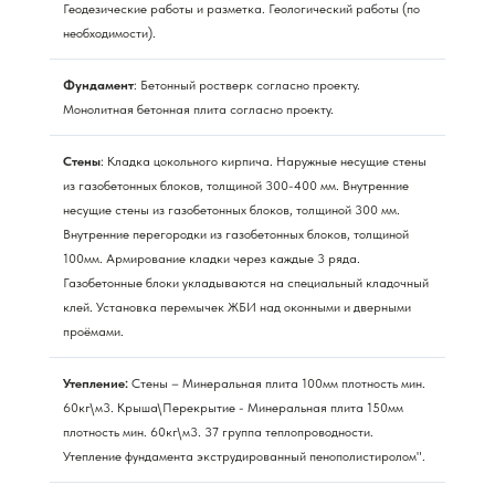
Геодезические работы и разметка. Геологический работы (по
необходимости).
Фундамент
: Бетонный ростверк согласно проекту.
Монолитная бетонная плита согласно проекту.
Стены
: Кладка цокольного кирпича. Наружные несущие стены
из газобетонных блоков, толщиной 300-400 мм. Внутренние
несущие стены из газобетонных блоков, толщиной 300 мм.
Внутренние перегородки из газобетонных блоков, толщиной
100мм. Армирование кладки через каждые 3 ряда.
Газобетонные блоки укладываются на специальный кладочный
клей. Установка перемычек ЖБИ над оконными и дверными
проёмами.
Утепление:
Стены – Минеральная плита 100мм плотность мин.
60кг\м3. Крыша\Перекрытие - Минеральная плита 150мм
плотность мин. 60кг\м3. 37 группа теплопроводности.
Утепление фундамента экструдированный пенополистиролом".