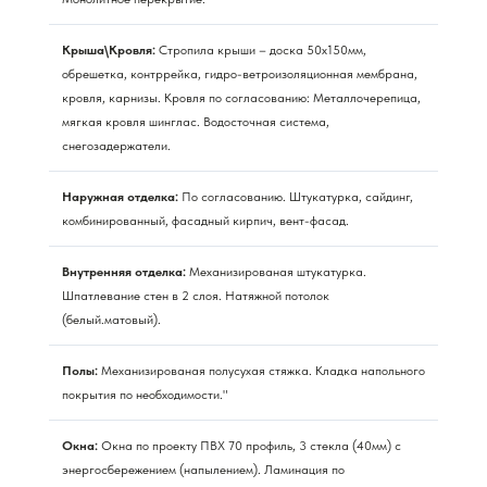
Крыша\Кровля:
Стропила крыши – доска 50х150мм,
обрешетка, контррейка, гидро-ветроизоляционная мембрана,
кровля, карнизы. Кровля по согласованию: Металлочерепица,
мягкая кровля шинглас. Водосточная система,
снегозадержатели.
Наружная отделка:
По согласованию. Штукатурка, сайдинг,
комбинированный, фасадный кирпич, вент-фасад.
Внутренняя отделка:
Механизированая штукатурка.
Шпатлевание стен в 2 слоя. Натяжной потолок
(белый.матовый).
Полы:
Механизированая полусухая стяжка. Кладка напольного
покрытия по необходимости."
Окна:
Окна по проекту ПВХ 70 профиль, 3 стекла (40мм) с
энергосбережением (напылением). Ламинация по