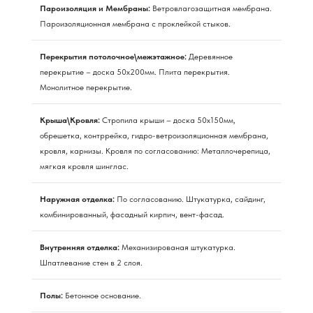
Пароизоляция и Мембраны:
Ветровлагозащитная мембрана.
Пароизоляционная мембрана с проклейкой стыков.
Перекрытия потолочное\межэтажное:
Деревянное
перекрытие – доска 50х200мм. Плита перекрытия.
Монолитное перекрытие.
Крыша\Кровля:
Стропила крыши – доска 50х150мм,
обрешетка, контррейка, гидро-ветроизоляционная мембрана,
кровля, карнизы. Кровля по согласованию: Металлочерепица,
мягкая кровля шинглас.
Наружная отделка:
По согласованию. Штукатурка, сайдинг,
комбинированный, фасадный кирпич, вент-фасад.
Внутренняя отделка:
Механизированая штукатурка.
Шпатлевание стен в 2 слоя.
Полы:
Бетонное основание.