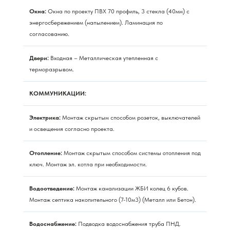
Окна:
Окна по проекту ПВХ 70 профиль, 3 стекла (40мм) с
энергосбережением (напылением). Ламинация по
согласованию.
Двери:
Входная – Металлическая утепленная с
терморазрывом.
КОММУНИКАЦИИ:
Электрика:
Монтаж скрытым способом розеток, выключателей
и освещения согласно проекта.
Отопление:
Монтаж скрытым способом системы отопления под
ключ. Монтаж эл. котла при необходимости.
Водоотведение:
Монтаж канализации ЖБИ колец 6 кубов.
Монтаж септика накопительного (7-10м3) (Металл или Бетон).
Водоснабжение:
Подводка водоснабжения труба ПНД.