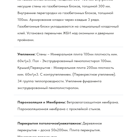
несущие стены из газобетонных блоков, толщиной 300 мм.
Внутренние перегородки из газобетонных блоков, толщиной
100мм. Армирование кладки через каждые 3 ряда.
Газобетонные блоки укладываются на специальный кладочный
клей. Установка перемычек ЖБИ над оконными и дверными
проёмами.
Утепление:
Стены – Минеральная плита 100мм плотность мин.
60кг\м3. Пол - Экструдированный пенополистирол 100мм.
Крыша\Перекрытие - Минеральная плита 200мм плотность
мин. 60кг\м3. С контрутеплением. (Перекрестное утепление).
34 группа теплопроводности. Утепление фундамента
экструдированный пенополистиролом.
Пароизоляция и Мембраны:
Ветровлагозащитная мембрана.
Пароизоляционная мембрана с проклейкой стыков.
Перекрытия потолочное\межэтажное:
Деревянное
перекрытие – доска 50х200мм. Плита перекрытия.
Монолитное перекрытие.