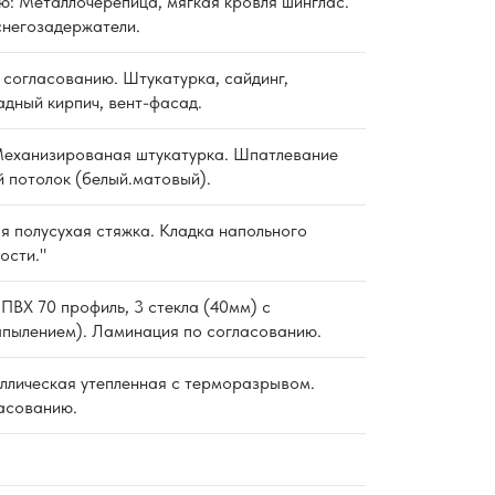
ю: Металлочерепица, мягкая кровля шинглас.
снегозадержатели.
согласованию. Штукатурка, сайдинг,
дный кирпич, вент-фасад.
еханизированая штукатурка. Шпатлевание
й потолок (белый.матовый).
 полусухая стяжка. Кладка напольного
ости."
ПВХ 70 профиль, 3 стекла (40мм) с
пылением). Ламинация по согласованию.
ллическая утепленная с терморазрывом.
асованию.