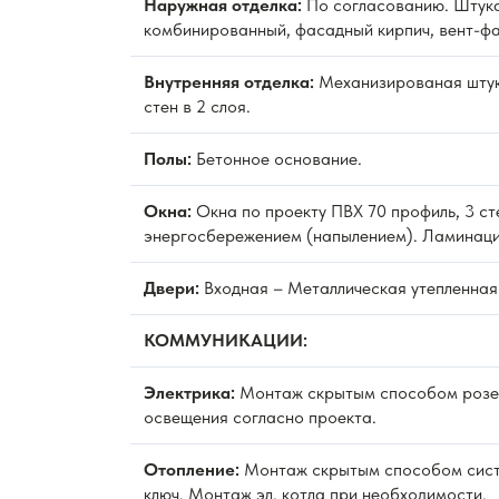
Наружная отделка:
По согласованию. Штука
комбинированный, фасадный кирпич, вент-фа
Внутренняя отделка:
Механизированая штук
стен в 2 слоя.
Полы:
Бетонное основание.
Окна:
Окна по проекту ПВХ 70 профиль, 3 ст
энергосбережением (напылением). Ламинаци
Двери:
Входная – Металлическая утепленная
КОММУНИКАЦИИ:
Электрика:
Монтаж скрытым способом розет
освещения согласно проекта.
Отопление:
Монтаж скрытым способом сист
ключ. Монтаж эл. котла при необходимости.