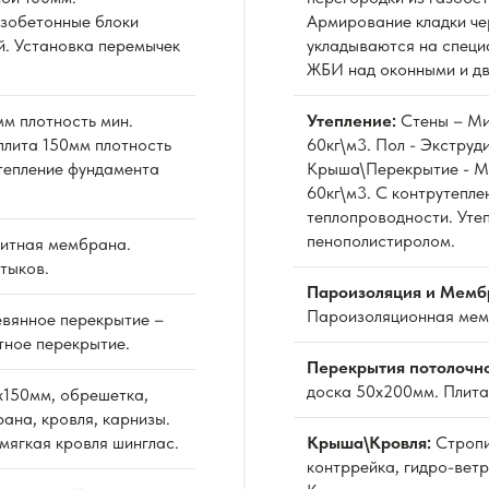
азобетонные блоки
Армирование кладки че
й. Установка перемычек
укладываются на специ
ЖБИ над оконными и д
м плотность мин.
Утепление:
Стены – Ми
плита 150мм плотность
60кг\м3. Пол - Экстру
Утепление фундамента
Крыша\Перекрытие - Ми
60кг\м3. С контрутепле
теплопроводности. Уте
пенополистиролом.
итная мембрана.
тыков.
Пароизоляция и Мемб
Пароизоляционная мемб
вянное перекрытие –
тное перекрытие.
Перекрытия потолочн
доска 50х200мм. Плита
х150мм, обрешетка,
ана, кровля, карнизы.
мягкая кровля шинглас.
Крыша\Кровля:
Стропи
контррейка, гидро-вет