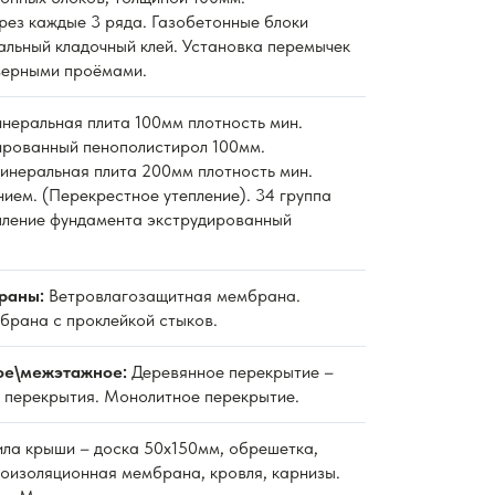
рез каждые 3 ряда. Газобетонные блоки
альный кладочный клей. Установка перемычек
верными проёмами.
неральная плита 100мм плотность мин.
дированный пенополистирол 100мм.
неральная плита 200мм плотность мин.
нием. (Перекрестное утепление). 34 группа
пление фундамента экструдированный
раны:
Ветровлагозащитная мембрана.
рана с проклейкой стыков.
ое\межэтажное:
Деревянное перекрытие –
 перекрытия. Монолитное перекрытие.
ла крыши – доска 50х150мм, обрешетка,
роизоляционная мембрана, кровля, карнизы.