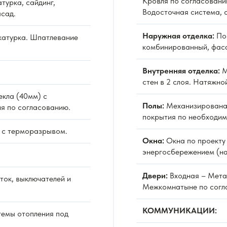
Кровля по согласовани
турка, сайдинг,
Водосточная система, 
сад.
Наружная отделка:
По 
атурка. Шпатлевание
комбинированный, фаса
Внутренняя отделка:
М
стен в 2 слоя. Натяжно
екла (40мм) с
Полы:
Механизированая
я по согласованию.
покрытия по необходим
 с терморазрывом.
Окна:
Окна по проекту 
энергосбережением (на
Двери:
Входная – Мета
ок, выключателей и
Межкомнатыне по согл
КОММУНИКАЦИИ:
емы отопления под