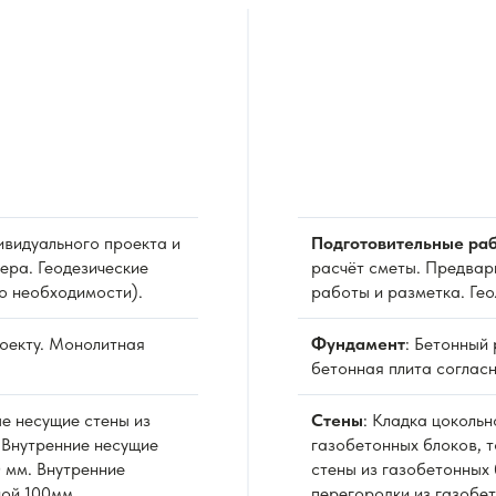
видуального проекта и
Подготовительные раб
ера. Геодезические
расчёт сметы. Предвар
о необходимости).
работы и разметка. Ге
роекту. Монолитная
Фундамент
: Бетонный
бетонная плита согласн
е несущие стены из
Стены
: Кладка цоколь
 Внутренние несущие
газобетонных блоков, 
 мм. Внутренние
стены из газобетонных 
ной 100мм.
перегородки из газобе