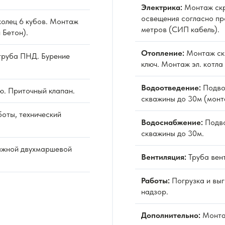
Электрика:
Монтаж скр
освещения согласно пр
олец 6 кубов. Монтаж
метров (СИП кабель).
 Бетон).
Отопление:
Монтаж ск
труба ПНД. Бурение
ключ. Монтаж эл. котла
Водоотведение:
Подво
ю. Приточный клапан.
скважины до 30м (монт
оты, технический
Водоснабжение:
Подво
скважины до 30м.
ажной двухмаршевой
Вентиляция:
Труба вен
Работы:
Погрузка и выг
надзор.
Дополнительно:
Монта