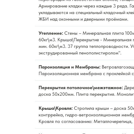
Армирование кладки через каждые 3 ряда. Г
укладываются на специальный кладочный кле
ЖБИ над оконными и дверными проёмами.
Утепление:
Стены – Минеральная плита 100м
60кг\м3. Крыша\Перекрытие - Минеральная 
мин. 60кг\м3. 37 группа теплопроводности. 
экструдированный пенополистиролом".
Пароизоляция и Мембраны:
Ветровлагозащ
Пароизоляционная мембрана с проклейкой с
Перекрытия потолочное\межэтажное:
Дере
доска 50х200мм. Плита перекрытия. Моноли
Крыша\Кровля:
Стропила крыши – доска 50
контррейка, гидро-ветроизоляционная мембр
Кровля по согласованию: Металлочерепица, 