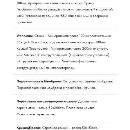
100мм. Армирование кладки через каждые 3 ряда.
Газобетонные блоки укладываются на специальный кладочный
клей. Установка перемычек ЖБИ над оконными и дверными
проёмами.
Утепление:
Стены – Минеральная плита 100мм плотность мин.
60кг\м3. Пол - Экструдированный пенополистирол 100мм.
Крыша\Перекрытие - Минеральная плита 200мм плотность
мин. 60кг\м3. С контрутеплением. (Перекрестное утепление).
34 группа теплопроводности. Утепление фундамента
экструдированный пенополистиролом.
Пароизоляция и Мембраны:
Ветровлагозащитная мембрана.
Пароизоляционная мембрана с проклейкой стыков.
Перекрытия потолочное\межэтажное:
Деревянное
перекрытие – доска 50х200мм. Плита перекрытия.
Монолитное перекрытие.
Крыша\Кровля:
Стропила крыши – доска 50х150мм,