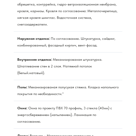
обрешетка, контррейка, гидро-ветроизоляционная мембрана,
кровля, карнизы. Кровля по согласованию: Металлочерепица,
мягкая кровля шинглас. Водосточная система,
снегозадержатели.
Наружная отделка:
По согласованию. Штукатурка, сайдинг,
комбинированный, фасадный кирпич, вент-фасад.
Внутренняя отделка:
Механизированая штукатурка.
Шпатлевание стен в 2 слоя. Натяжной потолок
(белый.матовый).
Полы:
Механизированая полусухая стяжка. Кладка напольного
покрытия по необходимости."
Окна:
Окна по проекту ПВХ 70 профиль, 3 стекла (40мм) с
энергосбережением (напылением). Ламинация по
согласованию.
Двери:
Входная – Металлическая утепленная с