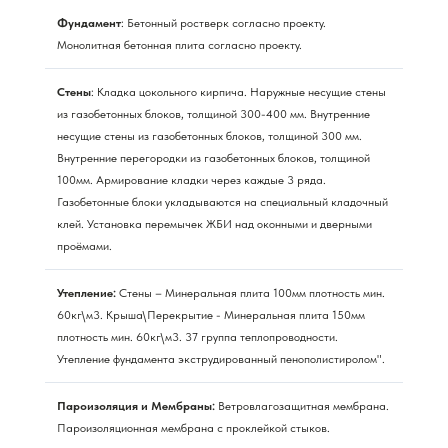
Фундамент
: Бетонный ростверк согласно проекту.
Монолитная бетонная плита согласно проекту.
Стены
: Кладка цокольного кирпича. Наружные несущие стены
из газобетонных блоков, толщиной 300-400 мм. Внутренние
несущие стены из газобетонных блоков, толщиной 300 мм.
Внутренние перегородки из газобетонных блоков, толщиной
100мм. Армирование кладки через каждые 3 ряда.
Газобетонные блоки укладываются на специальный кладочный
клей. Установка перемычек ЖБИ над оконными и дверными
проёмами.
Утепление:
Стены – Минеральная плита 100мм плотность мин.
60кг\м3. Крыша\Перекрытие - Минеральная плита 150мм
плотность мин. 60кг\м3. 37 группа теплопроводности.
Утепление фундамента экструдированный пенополистиролом".
Пароизоляция и Мембраны:
Ветровлагозащитная мембрана.
Пароизоляционная мембрана с проклейкой стыков.