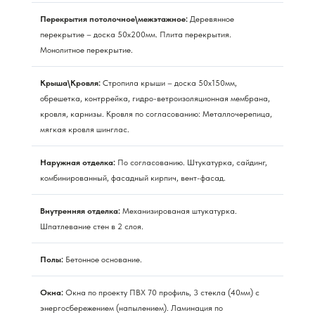
Перекрытия потолочное\межэтажное:
Деревянное
перекрытие – доска 50х200мм. Плита перекрытия.
Монолитное перекрытие.
Крыша\Кровля:
Стропила крыши – доска 50х150мм,
обрешетка, контррейка, гидро-ветроизоляционная мембрана,
кровля, карнизы. Кровля по согласованию: Металлочерепица,
мягкая кровля шинглас.
Наружная отделка:
По согласованию. Штукатурка, сайдинг,
комбинированный, фасадный кирпич, вент-фасад.
Внутренняя отделка:
Механизированая штукатурка.
Шпатлевание стен в 2 слоя.
Полы:
Бетонное основание.
Окна:
Окна по проекту ПВХ 70 профиль, 3 стекла (40мм) с
энергосбережением (напылением). Ламинация по