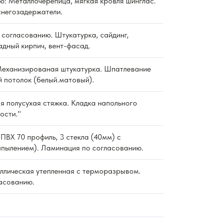
ю: Металлочерепица, мягкая кровля шинглас.
снегозадержатели.
согласованию. Штукатурка, сайдинг,
дный кирпич, вент-фасад.
еханизированая штукатурка. Шпатлевание
й потолок (белый.матовый).
 полусухая стяжка. Кладка напольного
ости."
ПВХ 70 профиль, 3 стекла (40мм) с
пылением). Ламинация по согласованию.
ллическая утепленная с терморазрывом.
асованию.