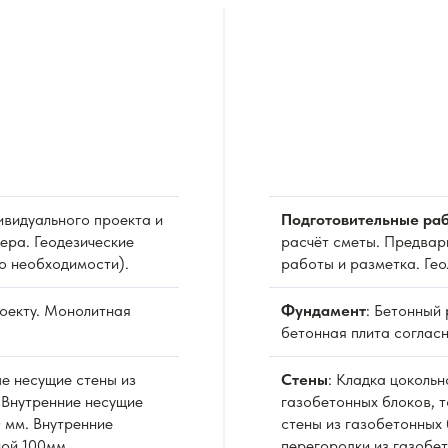
видуального проекта и
Подготовительные раб
ера. Геодезические
расчёт сметы. Предвар
о необходимости).
работы и разметка. Ге
роекту. Монолитная
Фундамент
: Бетонный
бетонная плита согласн
е несущие стены из
Стены
: Кладка цоколь
 Внутренние несущие
газобетонных блоков, 
 мм. Внутренние
стены из газобетонных 
ной 100мм.
перегородки из газобе