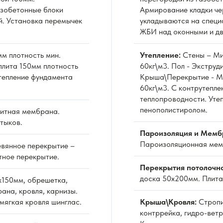
азобетонные блоки
Армирование кладки че
й. Установка перемычек
укладываются на специ
ЖБИ над оконными и д
м плотность мин.
Утепление:
Стены – Ми
плита 150мм плотность
60кг\м3. Пол - Экстру
Утепление фундамента
Крыша\Перекрытие - Ми
60кг\м3. С контрутепле
теплопроводности. Уте
пенополистиролом.
итная мембрана.
тыков.
Пароизоляция и Мемб
Пароизоляционная мемб
вянное перекрытие –
тное перекрытие.
Перекрытия потолочн
доска 50х200мм. Плита
х150мм, обрешетка,
ана, кровля, карнизы.
мягкая кровля шинглас.
Крыша\Кровля:
Стропи
контррейка, гидро-вет