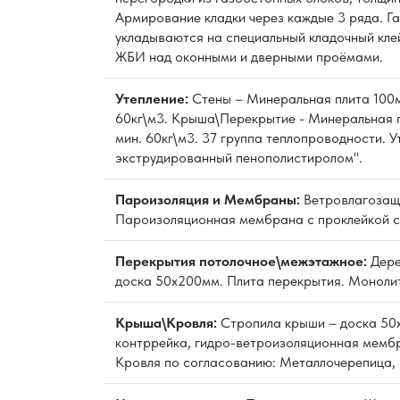
Армирование кладки через каждые 3 ряда. Г
укладываются на специальный кладочный кле
ЖБИ над оконными и дверными проёмами.
Утепление:
Стены – Минеральная плита 100м
60кг\м3. Крыша\Перекрытие - Минеральная 
мин. 60кг\м3. 37 группа теплопроводности. 
экструдированный пенополистиролом".
Пароизоляция и Мембраны:
Ветровлагозащ
Пароизоляционная мембрана с проклейкой с
Перекрытия потолочное\межэтажное:
Дере
доска 50х200мм. Плита перекрытия. Моноли
Крыша\Кровля:
Стропила крыши – доска 50
контррейка, гидро-ветроизоляционная мембр
Кровля по согласованию: Металлочерепица, 