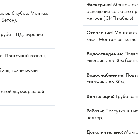
Электрика:
Монтаж скр
освещения согласно пр
олец 6 кубов. Монтаж
метров (СИП кабель).
 Бетон).
Отопление:
Монтаж ск
труба ПНД. Бурение
ключ. Монтаж эл. котла
Водоотведение:
Подво
ю. Приточный клапан.
скважины до 30м (монт
оты, технический
Водоснабжение:
Подво
скважины до 30м.
ажной двухмаршевой
Вентиляция:
Труба вен
Работы:
Погрузка и выг
надзор.
Дополнительно:
Монта