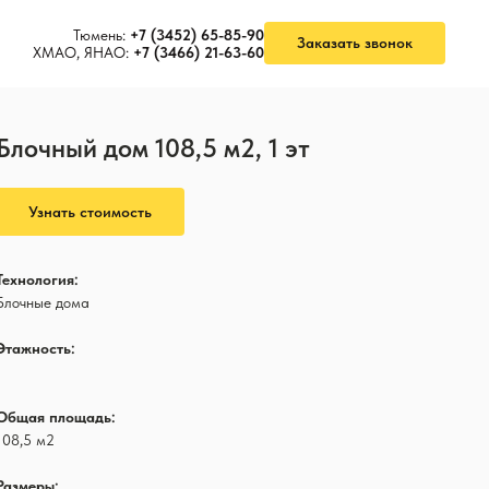
Тюмень:
+7 (3452) 65-85-90
Заказать звонок
ХМАО, ЯНАО:
+7 (3466) 21-63-60
Блочный дом 108,5 м2, 1 эт
Узнать стоимость
Технология:
Блочные дома
Этажность:
1
Общая площадь:
108,5 м2
Размеры: