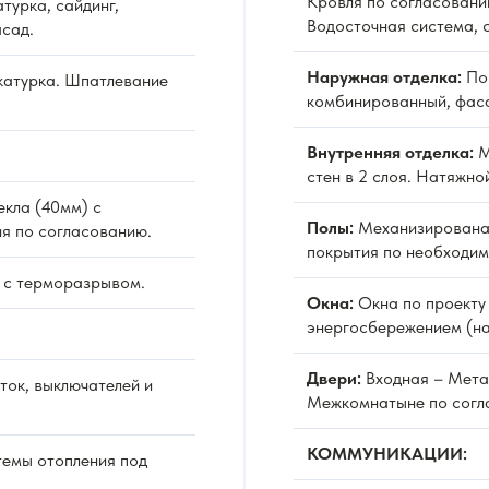
Кровля по согласовани
турка, сайдинг,
Водосточная система, 
сад.
Наружная отделка:
По 
атурка. Шпатлевание
комбинированный, фаса
Внутренняя отделка:
М
стен в 2 слоя. Натяжно
екла (40мм) с
Полы:
Механизированая
я по согласованию.
покрытия по необходим
 с терморазрывом.
Окна:
Окна по проекту 
энергосбережением (на
Двери:
Входная – Мета
ок, выключателей и
Межкомнатыне по согл
КОММУНИКАЦИИ:
емы отопления под