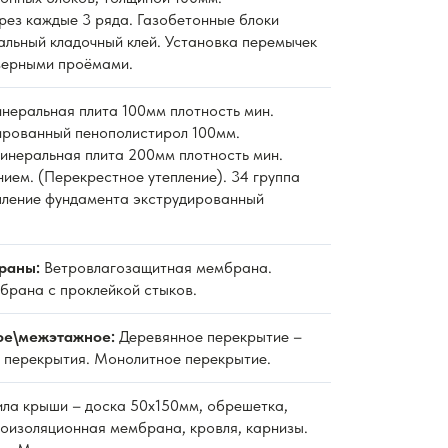
рез каждые 3 ряда. Газобетонные блоки
альный кладочный клей. Установка перемычек
верными проёмами.
неральная плита 100мм плотность мин.
дированный пенополистирол 100мм.
неральная плита 200мм плотность мин.
нием. (Перекрестное утепление). 34 группа
пление фундамента экструдированный
раны:
Ветровлагозащитная мембрана.
рана с проклейкой стыков.
ое\межэтажное:
Деревянное перекрытие –
 перекрытия. Монолитное перекрытие.
ла крыши – доска 50х150мм, обрешетка,
роизоляционная мембрана, кровля, карнизы.