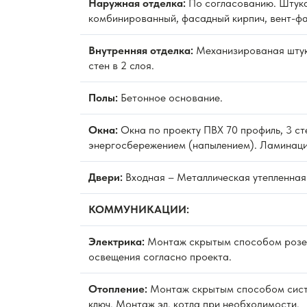
Наружная отделка:
По согласованию. Штука
комбинированный, фасадный кирпич, вент-фа
Внутренняя отделка:
Механизированая штук
стен в 2 слоя.
Полы:
Бетонное основание.
Окна:
Окна по проекту ПВХ 70 профиль, 3 ст
энергосбережением (напылением). Ламинаци
Двери:
Входная – Металлическая утепленная
КОММУНИКАЦИИ:
Электрика:
Монтаж скрытым способом розет
освещения согласно проекта.
Отопление:
Монтаж скрытым способом сист
ключ. Монтаж эл. котла при необходимости.