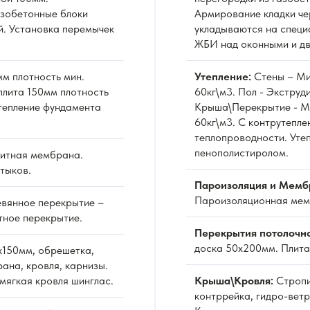
азобетонные блоки
Армирование кладки че
й. Установка перемычек
укладываются на специ
ЖБИ над оконными и д
м плотность мин.
Утепление:
Стены – Ми
плита 150мм плотность
60кг\м3. Пол - Экстру
Утепление фундамента
Крыша\Перекрытие - Ми
60кг\м3. С контрутепле
теплопроводности. Уте
пенополистиролом.
итная мембрана.
тыков.
Пароизоляция и Мемб
Пароизоляционная мемб
вянное перекрытие –
тное перекрытие.
Перекрытия потолочн
доска 50х200мм. Плита
х150мм, обрешетка,
ана, кровля, карнизы.
мягкая кровля шинглас.
Крыша\Кровля:
Стропи
контррейка, гидро-вет