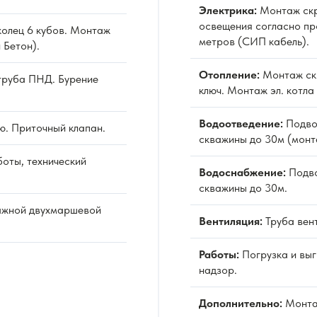
Электрика:
Монтаж скр
освещения согласно пр
олец 6 кубов. Монтаж
метров (СИП кабель).
 Бетон).
Отопление:
Монтаж ск
труба ПНД. Бурение
ключ. Монтаж эл. котла
Водоотведение:
Подво
ю. Приточный клапан.
скважины до 30м (монт
оты, технический
Водоснабжение:
Подво
скважины до 30м.
ажной двухмаршевой
Вентиляция:
Труба вен
Работы:
Погрузка и выг
надзор.
Дополнительно:
Монта