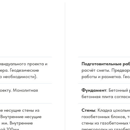
видуального проекта и
Подготовительные раб
ера. Геодезические
расчёт сметы. Предвар
о необходимости).
работы и разметка. Ге
роекту. Монолитная
Фундамент
: Бетонный
бетонная плита согласн
е несущие стены из
Стены
: Кладка цоколь
 Внутренние несущие
газобетонных блоков, 
 мм. Внутренние
стены из газобетонных 
ной 100мм.
перегородки из газобе