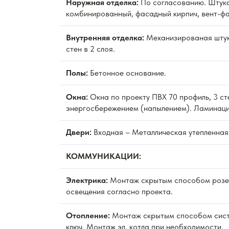
Наружная отделка:
По согласованию. Штука
комбинированный, фасадный кирпич, вент-фа
Внутренняя отделка:
Механизированая штук
стен в 2 слоя.
Полы:
Бетонное основание.
Окна:
Окна по проекту ПВХ 70 профиль, 3 ст
энергосбережением (напылением). Ламинаци
Двери:
Входная – Металлическая утепленная
КОММУНИКАЦИИ:
Электрика:
Монтаж скрытым способом розет
освещения согласно проекта.
Отопление:
Монтаж скрытым способом сист
ключ. Монтаж эл. котла при необходимости.