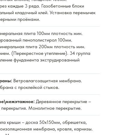
рез каждые 3 ряда. Газобетонные блоки
альный кладочный клей. Установка перемычек
верными проёмами.
неральная плита 100мм плотность мин.
дированный пенополистирол 100мм.
неральная плита 200мм плотность мин.
нием. (Перекрестное утепление). 34 группа
пление фундамента экструдированный
раны:
Ветровлагозащитная мембрана.
рана с проклейкой стыков.
ое\межэтажное:
Деревянное перекрытие –
 перекрытия. Монолитное перекрытие.
ла крыши – доска 50х150мм, обрешетка,
роизоляционная мембрана, кровля, карнизы.