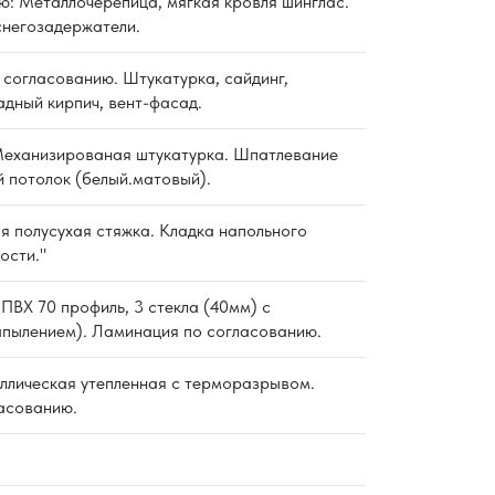
ю: Металлочерепица, мягкая кровля шинглас.
снегозадержатели.
согласованию. Штукатурка, сайдинг,
дный кирпич, вент-фасад.
еханизированая штукатурка. Шпатлевание
й потолок (белый.матовый).
 полусухая стяжка. Кладка напольного
ости."
ПВХ 70 профиль, 3 стекла (40мм) с
пылением). Ламинация по согласованию.
ллическая утепленная с терморазрывом.
асованию.