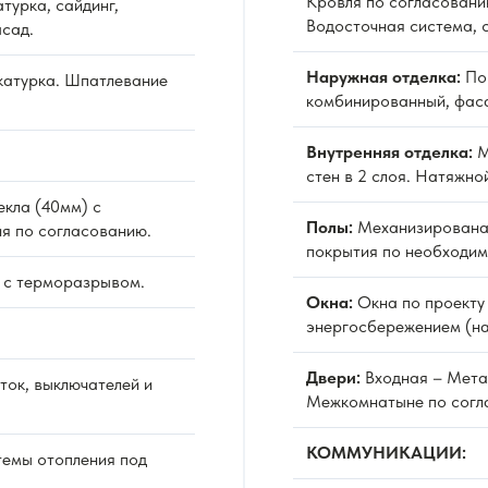
Кровля по согласовани
турка, сайдинг,
Водосточная система, 
сад.
Наружная отделка:
По 
атурка. Шпатлевание
комбинированный, фаса
Внутренняя отделка:
М
стен в 2 слоя. Натяжно
екла (40мм) с
Полы:
Механизированая
я по согласованию.
покрытия по необходим
 с терморазрывом.
Окна:
Окна по проекту 
энергосбережением (на
Двери:
Входная – Мета
ок, выключателей и
Межкомнатыне по согл
КОММУНИКАЦИИ:
емы отопления под