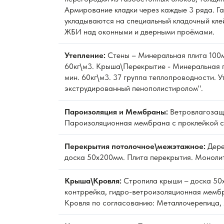
Армирование кладки через каждые 3 ряда. Г
укладываются на специальный кладочный кле
ЖБИ над оконными и дверными проёмами.
Утепление:
Стены – Минеральная плита 100м
60кг\м3. Крыша\Перекрытие - Минеральная 
мин. 60кг\м3. 37 группа теплопроводности. 
экструдированный пенополистиролом".
Пароизоляция и Мембраны:
Ветровлагозащ
Пароизоляционная мембрана с проклейкой с
Перекрытия потолочное\межэтажное:
Дере
доска 50х200мм. Плита перекрытия. Моноли
Крыша\Кровля:
Стропила крыши – доска 50
контррейка, гидро-ветроизоляционная мембр
Кровля по согласованию: Металлочерепица, 