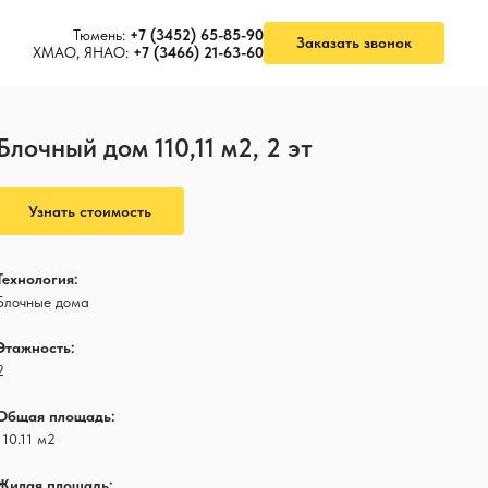
Тюмень:
+7 (3452) 65-85-90
Заказать звонок
ХМАО, ЯНАО:
+7 (3466) 21-63-60
Блочный дом 110,11 м2, 2 эт
Узнать стоимость
Технология:
Блочные дома
Этажность:
2
Общая площадь:
110.11 м2
Жилая площадь: