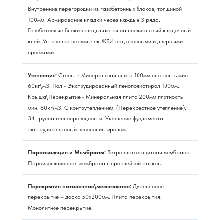
Внутренние перегородки из газобетонных блоков, толщиной
100мм. Армирование кладки через каждые 3 ряда.
Газобетонные блоки укладываются на специальный кладочный
клей. Установка перемычек ЖБИ над оконными и дверными
проёмами.
Утепление:
Стены – Минеральная плита 100мм плотность мин.
60кг\м3. Пол - Экструдированный пенополистирол 100мм.
Крыша\Перекрытие - Минеральная плита 200мм плотность
мин. 60кг\м3. С контрутеплением. (Перекрестное утепление).
34 группа теплопроводности. Утепление фундамента
экструдированный пенополистиролом.
Пароизоляция и Мембраны:
Ветровлагозащитная мембрана.
Пароизоляционная мембрана с проклейкой стыков.
Перекрытия потолочное\межэтажное:
Деревянное
перекрытие – доска 50х200мм. Плита перекрытия.
Монолитное перекрытие.