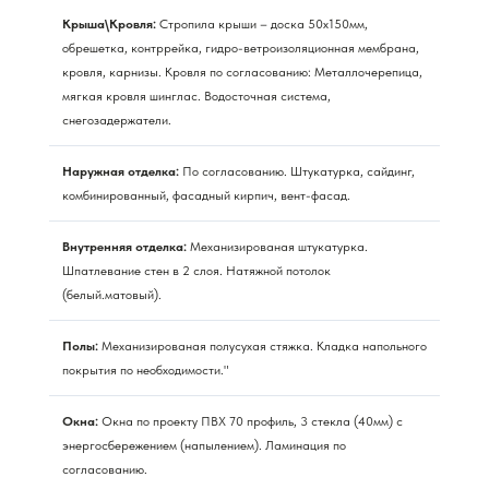
Крыша\Кровля:
Стропила крыши – доска 50х150мм,
обрешетка, контррейка, гидро-ветроизоляционная мембрана,
кровля, карнизы. Кровля по согласованию: Металлочерепица,
мягкая кровля шинглас. Водосточная система,
снегозадержатели.
Наружная отделка:
По согласованию. Штукатурка, сайдинг,
комбинированный, фасадный кирпич, вент-фасад.
Внутренняя отделка:
Механизированая штукатурка.
Шпатлевание стен в 2 слоя. Натяжной потолок
(белый.матовый).
Полы:
Механизированая полусухая стяжка. Кладка напольного
покрытия по необходимости."
Окна:
Окна по проекту ПВХ 70 профиль, 3 стекла (40мм) с
энергосбережением (напылением). Ламинация по
согласованию.