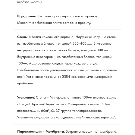
необходимости).
Фундамент
: Бетонный ростверк согласно проекту.
Монолитная бетонная плита согласно проекту.
Стены
: Кладка цокольного кирпича. Наружные несущие стены
из газобетонных блоков, толщиной 300-400 мм. Внутренние
несущие стены из газобетонных блоков, толщиной 300 мм.
Внутренние перегородки из газобетонных блоков, толщиной
100мм. Армирование кладки через каждые 3 ряда.
Газобетонные блоки укладываются на специальный кладочный
клей. Установка перемычек ЖБИ над оконными и дверными
проёмами.
Утепление:
Стены – Минеральная плита 100мм плотность мин.
60кг\м3. Крыша\Перекрытие - Минеральная плита 150мм
плотность мин. 60кг\м3. 37 группа теплопроводности.
Утепление фундамента экструдированный пенополистиролом".
Пароизоляция и Мембраны:
Ветровлагозащитная мембрана.