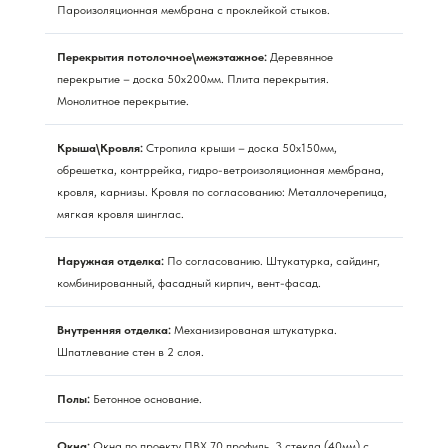
Пароизоляционная мембрана с проклейкой стыков.
Перекрытия потолочное\межэтажное:
Деревянное
перекрытие – доска 50х200мм. Плита перекрытия.
Монолитное перекрытие.
Крыша\Кровля:
Стропила крыши – доска 50х150мм,
обрешетка, контррейка, гидро-ветроизоляционная мембрана,
кровля, карнизы. Кровля по согласованию: Металлочерепица,
мягкая кровля шинглас.
Наружная отделка:
По согласованию. Штукатурка, сайдинг,
комбинированный, фасадный кирпич, вент-фасад.
Внутренняя отделка:
Механизированая штукатурка.
Шпатлевание стен в 2 слоя.
Полы:
Бетонное основание.
Окна:
Окна по проекту ПВХ 70 профиль, 3 стекла (40мм) с