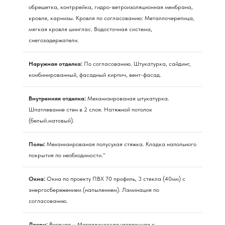
обрешетка, контррейка, гидро-ветроизоляционная мембрана,
кровля, карнизы. Кровля по согласованию: Металлочерепица,
мягкая кровля шинглас. Водосточная система,
снегозадержатели.
Наружная отделка:
По согласованию. Штукатурка, сайдинг,
комбинированный, фасадный кирпич, вент-фасад.
Внутренняя отделка:
Механизированая штукатурка.
Шпатлевание стен в 2 слоя. Натяжной потолок
(белый.матовый).
Полы:
Механизированая полусухая стяжка. Кладка напольного
покрытия по необходимости."
Окна:
Окна по проекту ПВХ 70 профиль, 3 стекла (40мм) с
энергосбережением (напылением). Ламинация по
согласованию.
Двери:
Входная – Металлическая утепленная с