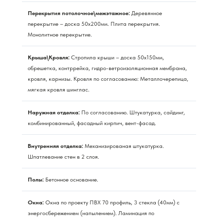
Перекрытия потолочное\межэтажное:
Деревянное
перекрытие – доска 50х200мм. Плита перекрытия.
Монолитное перекрытие.
Крыша\Кровля:
Стропила крыши – доска 50х150мм,
обрешетка, контррейка, гидро-ветроизоляционная мембрана,
кровля, карнизы. Кровля по согласованию: Металлочерепица,
мягкая кровля шинглас.
Наружная отделка:
По согласованию. Штукатурка, сайдинг,
комбинированный, фасадный кирпич, вент-фасад.
Внутренняя отделка:
Механизированая штукатурка.
Шпатлевание стен в 2 слоя.
Полы:
Бетонное основание.
Окна:
Окна по проекту ПВХ 70 профиль, 3 стекла (40мм) с
энергосбережением (напылением). Ламинация по