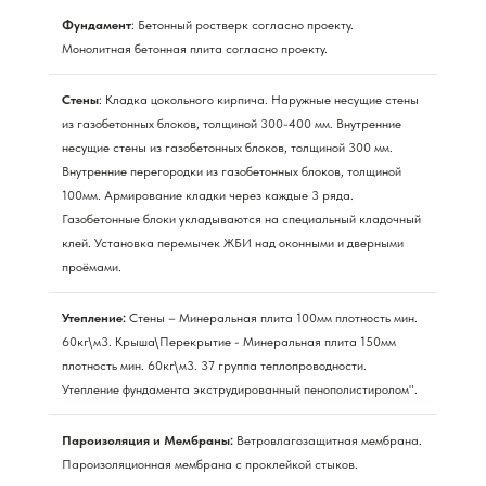
Фундамент
: Бетонный ростверк согласно проекту.
Монолитная бетонная плита согласно проекту.
Стены
: Кладка цокольного кирпича. Наружные несущие стены
из газобетонных блоков, толщиной 300-400 мм. Внутренние
несущие стены из газобетонных блоков, толщиной 300 мм.
Внутренние перегородки из газобетонных блоков, толщиной
100мм. Армирование кладки через каждые 3 ряда.
Газобетонные блоки укладываются на специальный кладочный
клей. Установка перемычек ЖБИ над оконными и дверными
проёмами.
Утепление:
Стены – Минеральная плита 100мм плотность мин.
60кг\м3. Крыша\Перекрытие - Минеральная плита 150мм
плотность мин. 60кг\м3. 37 группа теплопроводности.
Утепление фундамента экструдированный пенополистиролом".
Пароизоляция и Мембраны:
Ветровлагозащитная мембрана.
Пароизоляционная мембрана с проклейкой стыков.