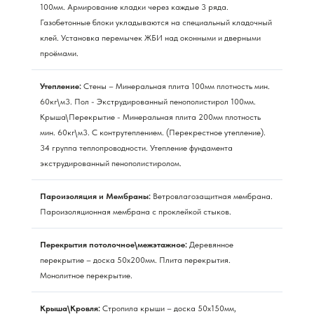
100мм. Армирование кладки через каждые 3 ряда.
Газобетонные блоки укладываются на специальный кладочный
клей. Установка перемычек ЖБИ над оконными и дверными
проёмами.
Утепление:
Стены – Минеральная плита 100мм плотность мин.
60кг\м3. Пол - Экструдированный пенополистирол 100мм.
Крыша\Перекрытие - Минеральная плита 200мм плотность
мин. 60кг\м3. С контрутеплением. (Перекрестное утепление).
34 группа теплопроводности. Утепление фундамента
экструдированный пенополистиролом.
Пароизоляция и Мембраны:
Ветровлагозащитная мембрана.
Пароизоляционная мембрана с проклейкой стыков.
Перекрытия потолочное\межэтажное:
Деревянное
перекрытие – доска 50х200мм. Плита перекрытия.
Монолитное перекрытие.
Крыша\Кровля:
Стропила крыши – доска 50х150мм,