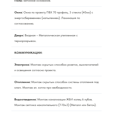
Полы:
Бетонное основание.
Окна:
Окна по проекту ПВХ 70 профиль, 3 стекла (40мм) с
энергосбережением (напылением). Ламинация по
согласованию.
Двери:
Входная – Металлическая утепленная с
терморазрывом.
КОММУНИКАЦИИ:
Электрика:
Монтаж скрытым способом розеток, выключателей
и освещения согласно проекта.
Отопление:
Монтаж скрытым способом системы отопления под
ключ. Монтаж эл. котла при необходимости.
Водоотведение:
Монтаж канализации ЖБИ колец 6 кубов.
Монтаж септика накопительного (7-10м3) (Металл или Бетон).