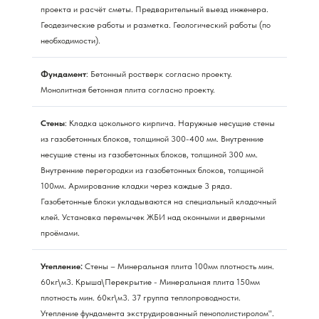
проекта и расчёт сметы. Предварительный выезд инженера.
Геодезические работы и разметка. Геологический работы (по
необходимости).
Фундамент
: Бетонный ростверк согласно проекту.
Монолитная бетонная плита согласно проекту.
Стены
: Кладка цокольного кирпича. Наружные несущие стены
из газобетонных блоков, толщиной 300-400 мм. Внутренние
несущие стены из газобетонных блоков, толщиной 300 мм.
Внутренние перегородки из газобетонных блоков, толщиной
100мм. Армирование кладки через каждые 3 ряда.
Газобетонные блоки укладываются на специальный кладочный
клей. Установка перемычек ЖБИ над оконными и дверными
проёмами.
Утепление:
Стены – Минеральная плита 100мм плотность мин.
60кг\м3. Крыша\Перекрытие - Минеральная плита 150мм
плотность мин. 60кг\м3. 37 группа теплопроводности.
Утепление фундамента экструдированный пенополистиролом".