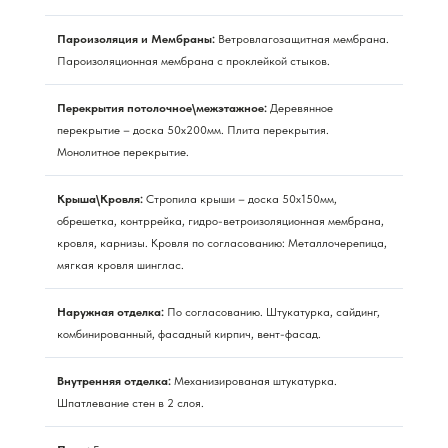
Пароизоляция и Мембраны:
Ветровлагозащитная мембрана.
Пароизоляционная мембрана с проклейкой стыков.
Перекрытия потолочное\межэтажное:
Деревянное
перекрытие – доска 50х200мм. Плита перекрытия.
Монолитное перекрытие.
Крыша\Кровля:
Стропила крыши – доска 50х150мм,
обрешетка, контррейка, гидро-ветроизоляционная мембрана,
кровля, карнизы. Кровля по согласованию: Металлочерепица,
мягкая кровля шинглас.
Наружная отделка:
По согласованию. Штукатурка, сайдинг,
комбинированный, фасадный кирпич, вент-фасад.
Внутренняя отделка:
Механизированая штукатурка.
Шпатлевание стен в 2 слоя.