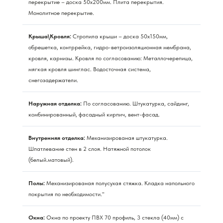
перекрытие – доска 50х200мм. Плита перекрытия.
Монолитное перекрытие.
Крыша\Кровля:
Стропила крыши – доска 50х150мм,
обрешетка, контррейка, гидро-ветроизоляционная мембрана,
кровля, карнизы. Кровля по согласованию: Металлочерепица,
мягкая кровля шинглас. Водосточная система,
снегозадержатели.
Наружная отделка:
По согласованию. Штукатурка, сайдинг,
комбинированный, фасадный кирпич, вент-фасад.
Внутренняя отделка:
Механизированая штукатурка.
Шпатлевание стен в 2 слоя. Натяжной потолок
(белый.матовый).
Полы:
Механизированая полусухая стяжка. Кладка напольного
покрытия по необходимости."
Окна:
Окна по проекту ПВХ 70 профиль, 3 стекла (40мм) с