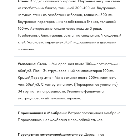
Стены
: Кладка цокольного кирпича. Наружные несущие стены
из газобетонных блоков, толщиной 300-400 мм. Внутренние
несущие стены из газобетонных блоков, толщиной 300 мм.
Внутренние перегородки из газобетонных блоков, толщиной
100мм. Армирование кладки через каждые 3 ряда.
Газобетонные блоки укладываются на специальный кладочный
клей. Установка перемычек ЖБИ над оконными и дверными
проёмами.
Утепление:
Стены – Минеральная плита 100мм плотность мин.
60кг\м3. Пол - Экструдированный пенополистирол 100мм.
Крыша\Перекрытие - Минеральная плита 200мм плотность
мин. 60кг\м3. С контрутеплением. (Перекрестное утепление).
34 группа теплопроводности. Утепление фундамента
экструдированный пенополистиролом.
Пароизоляция и Мембраны:
Ветровлагозащитная мембрана.
Пароизоляционная мембрана с проклейкой стыков.
Перекрытия потолочное\межэтажное:
Деревянное