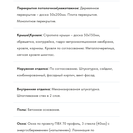
Перекрытия потолочное\межэтажное:
Деревянное
перекрытие – доска 50х200мм. Плита перекрытия.
Монолитное перекрытие.
Крыша\Кровля:
Стропила крыши – доска 50х150мм,
обрешетка, контррейка, гидро-ветроизоляционная мембрана,
кровля, карнизы. Кровля по согласованию: Металлочерепица,
мягкая кровля шинглас.
Наружная отделка:
По согласованию. Штукатурка, сайдинг,
комбинированный, фасадный кирпич, вент-фасад.
Внутренняя отделка:
Механизированая штукатурка.
Шпатлевание стен в 2 слоя.
Полы:
Бетонное основание.
Окна:
Окна по проекту ПВХ 70 профиль, 3 стекла (40мм) с
энергосбережением (напылением). Ламинация по