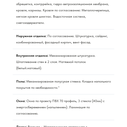
обрешетка, контррейка, гидро-ветроизоляционная мембрана,
кровля, карнизы. Кровля по согласованию: Металлочерепица,
мягкая кровля шинглас. Водосточная система,
снегозадержатели.
Наружная отделка:
По согласованию. Штукатурка, сайдинг,
комбинированный, фасадный кирпич, вент-фасад.
Внутренняя отделка:
Механизированая штукатурка.
Шпатлевание стен в 2 слоя. Натяжной потолок
(белый.матовый).
Полы:
Механизированая полусухая стяжка. Кладка напольного
покрытия по необходимости."
Окна:
Окна по проекту ПВХ 70 профиль, 3 стекла (40мм) с
энергосбережением (напылением). Ламинация по
согласованию.
Двери:
Входная – Металлическая утепленная с