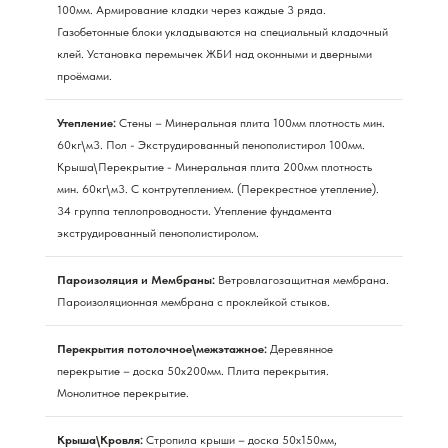
100мм. Армирование кладки через каждые 3 ряда.
Газобетонные блоки укладываются на специальный кладочный
клей. Установка перемычек ЖБИ над оконными и дверными
проёмами.
Утепление:
Стены – Минеральная плита 100мм плотность мин.
60кг\м3. Пол - Экструдированный пенополистирол 100мм.
Крыша\Перекрытие - Минеральная плита 200мм плотность
мин. 60кг\м3. С контрутеплением. (Перекрестное утепление).
34 группа теплопроводности. Утепление фундамента
экструдированный пенополистиролом.
Пароизоляция и Мембраны:
Ветровлагозащитная мембрана.
Пароизоляционная мембрана с проклейкой стыков.
Перекрытия потолочное\межэтажное:
Деревянное
перекрытие – доска 50х200мм. Плита перекрытия.
Монолитное перекрытие.
Крыша\Кровля:
Стропила крыши – доска 50х150мм,