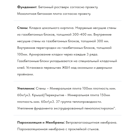
Фундамент
: Бетонный ростверк согласно проекту.
Монолитная бетонная плита согласно проекту.
Стены
: Кладка цокольного кирпича. Наружные несущие стены
из газобетонных блоков, толщиной 300-400 мм. Внутренние
несущие стены из газобетонных блоков, толщиной 300 мм.
Внутренние перегородки из газобетонных блоков, толщиной
100мм. Армирование кладки через каждые 3 ряда.
Газобетонные блоки укладываются на специальный кладочный
клей. Установка перемычек ЖБИ над оконными и дверными
проёмами.
Утепление:
Стены – Минеральная плита 100мм плотность мин.
60кг\м3. Крыша\Перекрытие - Минеральная плита 150мм
плотность мин. 60кг\м3. 37 группа теплопроводности.
Утепление фундамента экструдированный пенополистиролом".
Пароизоляция и Мембраны:
Ветровлагозащитная мембрана.
Пароизоляционная мембрана с проклейкой стыков.