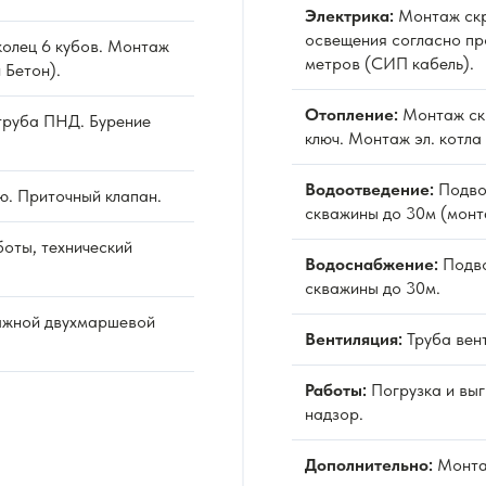
Электрика:
Монтаж скр
освещения согласно пр
олец 6 кубов. Монтаж
метров (СИП кабель).
 Бетон).
Отопление:
Монтаж ск
труба ПНД. Бурение
ключ. Монтаж эл. котла
Водоотведение:
Подво
ю. Приточный клапан.
скважины до 30м (монт
оты, технический
Водоснабжение:
Подво
скважины до 30м.
ажной двухмаршевой
Вентиляция:
Труба вен
Работы:
Погрузка и выг
надзор.
Дополнительно:
Монта