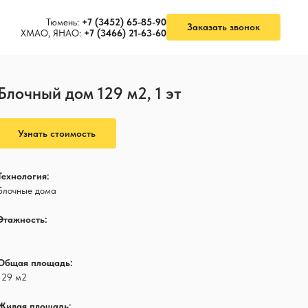
Тюмень:
+7 (3452) 65-85-90
Заказать звонок
ХМАО, ЯНАО:
+7 (3466) 21-63-60
Блочный дом 129 м2, 1 эт
Узнать стоимость
Технология:
Блочные дома
Этажность:
1
Общая площадь:
129 м2
Жилая площадь: