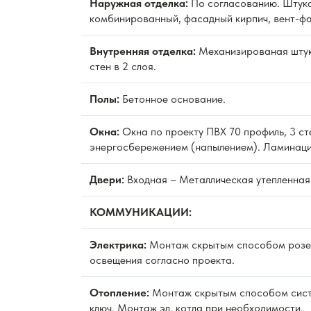
Наружная отделка:
По согласованию. Штука
комбинированный, фасадный кирпич, вент-фа
Внутренняя отделка:
Механизированая штук
стен в 2 слоя.
Полы:
Бетонное основание.
Окна:
Окна по проекту ПВХ 70 профиль, 3 ст
энергосбережением (напылением). Ламинаци
Двери:
Входная – Металлическая утепленная
КОММУНИКАЦИИ:
Электрика:
Монтаж скрытым способом розет
освещения согласно проекта.
Отопление:
Монтаж скрытым способом сист
ключ. Монтаж эл. котла при необходимости.