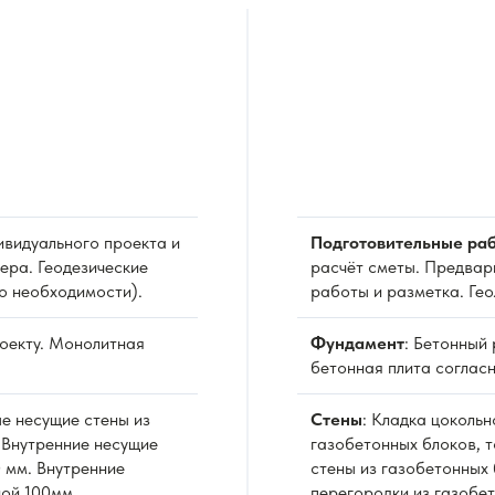
видуального проекта и
Подготовительные раб
ера. Геодезические
расчёт сметы. Предвар
о необходимости).
работы и разметка. Ге
роекту. Монолитная
Фундамент
: Бетонный
бетонная плита согласн
е несущие стены из
Стены
: Кладка цоколь
 Внутренние несущие
газобетонных блоков, 
 мм. Внутренние
стены из газобетонных 
ной 100мм.
перегородки из газобе