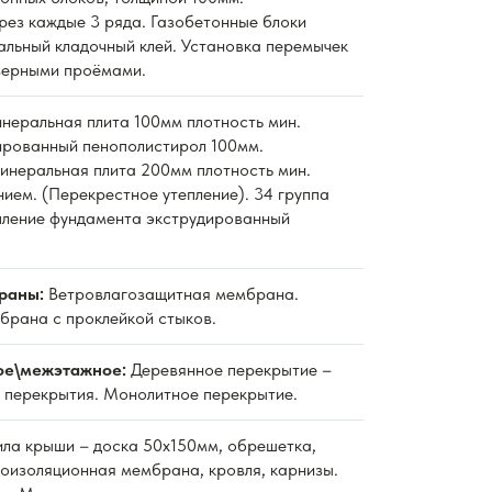
рез каждые 3 ряда. Газобетонные блоки
альный кладочный клей. Установка перемычек
верными проёмами.
неральная плита 100мм плотность мин.
дированный пенополистирол 100мм.
неральная плита 200мм плотность мин.
нием. (Перекрестное утепление). 34 группа
пление фундамента экструдированный
раны:
Ветровлагозащитная мембрана.
рана с проклейкой стыков.
ое\межэтажное:
Деревянное перекрытие –
 перекрытия. Монолитное перекрытие.
ла крыши – доска 50х150мм, обрешетка,
роизоляционная мембрана, кровля, карнизы.