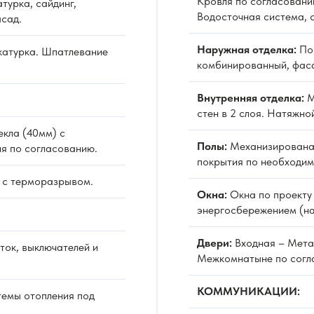
Кровля по согласовани
турка, сайдинг,
Водосточная система, 
сад.
Наружная отделка:
По 
атурка. Шпатлевание
комбинированный, фаса
Внутренняя отделка:
М
стен в 2 слоя. Натяжно
екла (40мм) с
Полы:
Механизированая
я по согласованию.
покрытия по необходим
 с терморазрывом.
Окна:
Окна по проекту 
энергосбережением (на
Двери:
Входная – Мета
ок, выключателей и
Межкомнатыне по согл
КОММУНИКАЦИИ:
емы отопления под