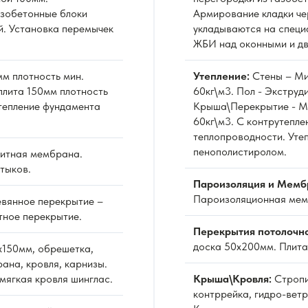
азобетонные блоки
Армирование кладки че
й. Установка перемычек
укладываются на специ
ЖБИ над оконными и д
м плотность мин.
Утепление:
Стены – Ми
плита 150мм плотность
60кг\м3. Пол - Экстру
Утепление фундамента
Крыша\Перекрытие - Ми
60кг\м3. С контрутепле
теплопроводности. Уте
пенополистиролом.
итная мембрана.
тыков.
Пароизоляция и Мемб
Пароизоляционная мемб
вянное перекрытие –
тное перекрытие.
Перекрытия потолочн
доска 50х200мм. Плита
х150мм, обрешетка,
ана, кровля, карнизы.
мягкая кровля шинглас.
Крыша\Кровля:
Стропи
контррейка, гидро-вет