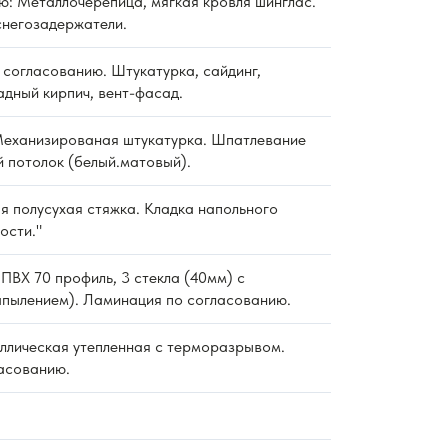
ю: Металлочерепица, мягкая кровля шинглас.
снегозадержатели.
согласованию. Штукатурка, сайдинг,
дный кирпич, вент-фасад.
еханизированая штукатурка. Шпатлевание
й потолок (белый.матовый).
 полусухая стяжка. Кладка напольного
ости."
ПВХ 70 профиль, 3 стекла (40мм) с
пылением). Ламинация по согласованию.
ллическая утепленная с терморазрывом.
асованию.