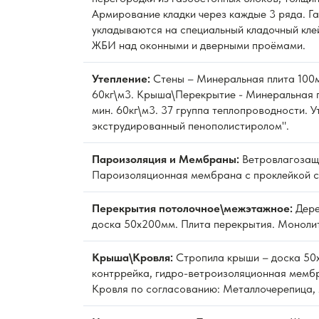
Армирование кладки через каждые 3 ряда. Г
укладываются на специальный кладочный кле
ЖБИ над оконными и дверными проёмами.
Утепление:
Стены – Минеральная плита 100м
60кг\м3. Крыша\Перекрытие - Минеральная 
мин. 60кг\м3. 37 группа теплопроводности. 
экструдированный пенополистиролом".
Пароизоляция и Мембраны:
Ветровлагозащ
Пароизоляционная мембрана с проклейкой с
Перекрытия потолочное\межэтажное:
Дере
доска 50х200мм. Плита перекрытия. Моноли
Крыша\Кровля:
Стропила крыши – доска 50
контррейка, гидро-ветроизоляционная мембр
Кровля по согласованию: Металлочерепица, 