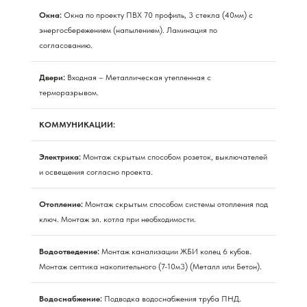
Окна:
Окна по проекту ПВХ 70 профиль, 3 стекла (40мм) с
энергосбережением (напылением). Ламинация по
согласованию.
Двери:
Входная – Металлическая утепленная с
терморазрывом.
КОММУНИКАЦИИ:
Электрика:
Монтаж скрытым способом розеток, выключателей
и освещения согласно проекта.
Отопление:
Монтаж скрытым способом системы отопления под
ключ. Монтаж эл. котла при необходимости.
Водоотведение:
Монтаж канализации ЖБИ колец 6 кубов.
Монтаж септика накопительного (7-10м3) (Металл или Бетон).
Водоснабжение:
Подводка водоснабжения труба ПНД.