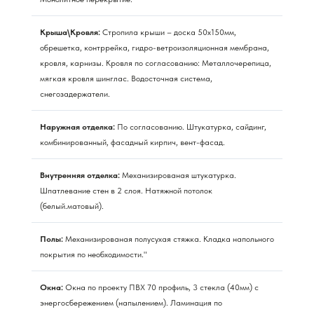
Крыша\Кровля:
Стропила крыши – доска 50х150мм,
обрешетка, контррейка, гидро-ветроизоляционная мембрана,
кровля, карнизы. Кровля по согласованию: Металлочерепица,
мягкая кровля шинглас. Водосточная система,
снегозадержатели.
Наружная отделка:
По согласованию. Штукатурка, сайдинг,
комбинированный, фасадный кирпич, вент-фасад.
Внутренняя отделка:
Механизированая штукатурка.
Шпатлевание стен в 2 слоя. Натяжной потолок
(белый.матовый).
Полы:
Механизированая полусухая стяжка. Кладка напольного
покрытия по необходимости."
Окна:
Окна по проекту ПВХ 70 профиль, 3 стекла (40мм) с
энергосбережением (напылением). Ламинация по