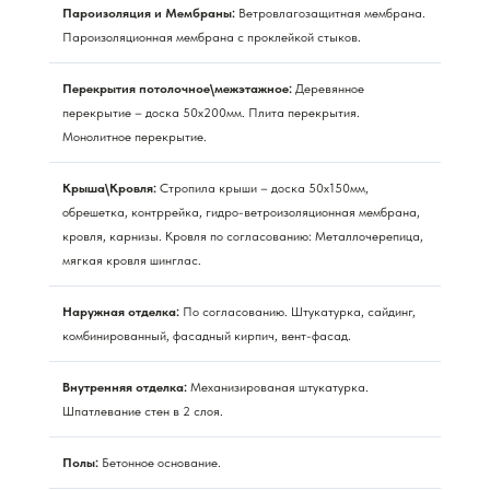
Пароизоляция и Мембраны:
Ветровлагозащитная мембрана.
Пароизоляционная мембрана с проклейкой стыков.
Перекрытия потолочное\межэтажное:
Деревянное
перекрытие – доска 50х200мм. Плита перекрытия.
Монолитное перекрытие.
Крыша\Кровля:
Стропила крыши – доска 50х150мм,
обрешетка, контррейка, гидро-ветроизоляционная мембрана,
кровля, карнизы. Кровля по согласованию: Металлочерепица,
мягкая кровля шинглас.
Наружная отделка:
По согласованию. Штукатурка, сайдинг,
комбинированный, фасадный кирпич, вент-фасад.
Внутренняя отделка:
Механизированая штукатурка.
Шпатлевание стен в 2 слоя.
Полы:
Бетонное основание.