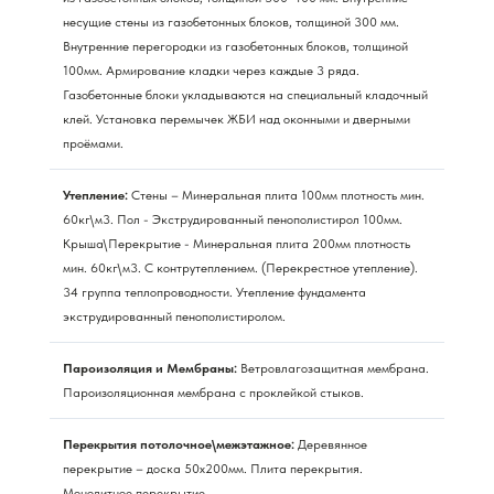
несущие стены из газобетонных блоков, толщиной 300 мм.
Внутренние перегородки из газобетонных блоков, толщиной
100мм. Армирование кладки через каждые 3 ряда.
Газобетонные блоки укладываются на специальный кладочный
клей. Установка перемычек ЖБИ над оконными и дверными
проёмами.
Утепление:
Стены – Минеральная плита 100мм плотность мин.
60кг\м3. Пол - Экструдированный пенополистирол 100мм.
Крыша\Перекрытие - Минеральная плита 200мм плотность
мин. 60кг\м3. С контрутеплением. (Перекрестное утепление).
34 группа теплопроводности. Утепление фундамента
экструдированный пенополистиролом.
Пароизоляция и Мембраны:
Ветровлагозащитная мембрана.
Пароизоляционная мембрана с проклейкой стыков.
Перекрытия потолочное\межэтажное:
Деревянное
перекрытие – доска 50х200мм. Плита перекрытия.
Монолитное перекрытие.