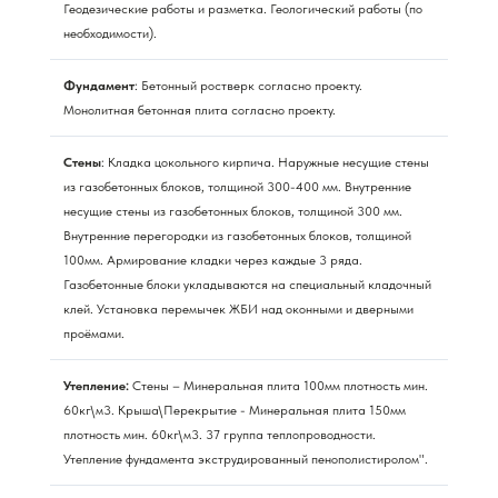
Геодезические работы и разметка. Геологический работы (по
необходимости).
Фундамент
: Бетонный ростверк согласно проекту.
Монолитная бетонная плита согласно проекту.
Стены
: Кладка цокольного кирпича. Наружные несущие стены
из газобетонных блоков, толщиной 300-400 мм. Внутренние
несущие стены из газобетонных блоков, толщиной 300 мм.
Внутренние перегородки из газобетонных блоков, толщиной
100мм. Армирование кладки через каждые 3 ряда.
Газобетонные блоки укладываются на специальный кладочный
клей. Установка перемычек ЖБИ над оконными и дверными
проёмами.
Утепление:
Стены – Минеральная плита 100мм плотность мин.
60кг\м3. Крыша\Перекрытие - Минеральная плита 150мм
плотность мин. 60кг\м3. 37 группа теплопроводности.
Утепление фундамента экструдированный пенополистиролом".