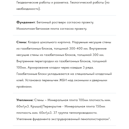
Геодезические работы и разметка. Геологический работы (по
необходимости).
Фундамент
: Бетонный ростверк согласно проекту.
Монолитная бетонная плита согласно проекту.
Стены
: Кладка цокольного кирпича. Наружные несущие стены
из газобетонных блоков, толщиной 300-400 мм. Внутренние
несущие стены из газобетонных блоков, толщиной 300 мм.
Внутренние перегородки из газобетонных блоков, толщиной
100мм. Армирование кладки через каждые 3 ряда.
Газобетонные блоки укладываются на специальный кладочный
клей. Установка перемычек ЖБИ над оконными и дверными
проёмами.
Утепление:
Стены – Минеральная плита 100мм плотность мин.
60кг\м3. Крыша\Перекрытие - Минеральная плита 150мм
плотность мин. 60кг\м3. 37 группа теплопроводности.
Утепление фундамента экструдированный пенополистиролом".