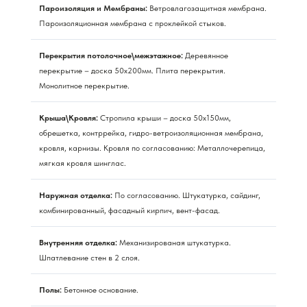
Пароизоляция и Мембраны:
Ветровлагозащитная мембрана.
Пароизоляционная мембрана с проклейкой стыков.
Перекрытия потолочное\межэтажное:
Деревянное
перекрытие – доска 50х200мм. Плита перекрытия.
Монолитное перекрытие.
Крыша\Кровля:
Стропила крыши – доска 50х150мм,
обрешетка, контррейка, гидро-ветроизоляционная мембрана,
кровля, карнизы. Кровля по согласованию: Металлочерепица,
мягкая кровля шинглас.
Наружная отделка:
По согласованию. Штукатурка, сайдинг,
комбинированный, фасадный кирпич, вент-фасад.
Внутренняя отделка:
Механизированая штукатурка.
Шпатлевание стен в 2 слоя.
Полы:
Бетонное основание.