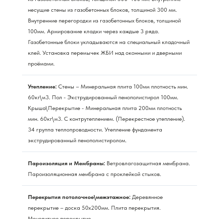
несущие стены из газобетонных блоков, толщиной 300 мм.
Внутренние перегородки из газобетонных блоков, толщиной
100мм. Армирование кладки через каждые 3 ряда.
Газобетонные блоки укладываются на специальный кладочный
клей. Установка перемычек ЖБИ над оконными и дверными
проёмами.
Утепление:
Стены – Минеральная плита 100мм плотность мин.
60кг\м3. Пол - Экструдированный пенополистирол 100мм.
Крыша\Перекрытие - Минеральная плита 200мм плотность
мин. 60кг\м3. С контрутеплением. (Перекрестное утепление).
34 группа теплопроводности. Утепление фундамента
экструдированный пенополистиролом.
Пароизоляция и Мембраны:
Ветровлагозащитная мембрана.
Пароизоляционная мембрана с проклейкой стыков.
Перекрытия потолочное\межэтажное:
Деревянное
перекрытие – доска 50х200мм. Плита перекрытия.
Монолитное перекрытие.