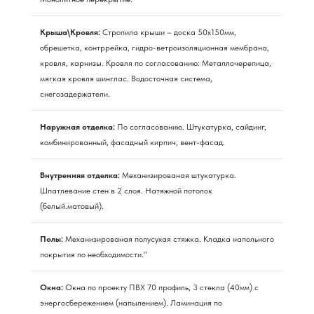
Крыша\Кровля:
Стропила крыши – доска 50х150мм,
обрешетка, контррейка, гидро-ветроизоляционная мембрана,
кровля, карнизы. Кровля по согласованию: Металлочерепица,
мягкая кровля шинглас. Водосточная система,
снегозадержатели.
Наружная отделка:
По согласованию. Штукатурка, сайдинг,
комбинированный, фасадный кирпич, вент-фасад.
Внутренняя отделка:
Механизированая штукатурка.
Шпатлевание стен в 2 слоя. Натяжной потолок
(белый.матовый).
Полы:
Механизированая полусухая стяжка. Кладка напольного
покрытия по необходимости."
Окна:
Окна по проекту ПВХ 70 профиль, 3 стекла (40мм) с
энергосбережением (напылением). Ламинация по