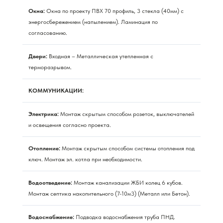
Окна:
Окна по проекту ПВХ 70 профиль, 3 стекла (40мм) с
энергосбережением (напылением). Ламинация по
согласованию.
Двери:
Входная – Металлическая утепленная с
терморазрывом.
КОММУНИКАЦИИ:
Электрика:
Монтаж скрытым способом розеток, выключателей
и освещения согласно проекта.
Отопление:
Монтаж скрытым способом системы отопления под
ключ. Монтаж эл. котла при необходимости.
Водоотведение:
Монтаж канализации ЖБИ колец 6 кубов.
Монтаж септика накопительного (7-10м3) (Металл или Бетон).
Водоснабжение:
Подводка водоснабжения труба ПНД.