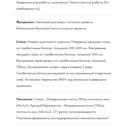
Геодезические работы и разметка. Геологический работы (по
необходимости).
Фундамент
: Бетонный ростверк согласно проекту.
Монолитная бетонная плита согласно проекту.
Стены
: Кладка цокольного кирпича. Наружные несущие стены
из газобетонных блоков, толщиной 300-400 мм. Внутренние
несущие стены из газобетонных блоков, толщиной 300 мм.
Внутренние перегородки из газобетонных блоков, толщиной
100мм. Армирование кладки через каждые 3 ряда.
Газобетонные блоки укладываются на специальный кладочный
клей. Установка перемычек ЖБИ над оконными и дверными
проёмами.
Утепление:
Стены – Минеральная плита 100мм плотность мин.
60кг\м3. Крыша\Перекрытие - Минеральная плита 150мм
плотность мин. 60кг\м3. 37 группа теплопроводности.
Утепление фундамента экструдированный пенополистиролом".