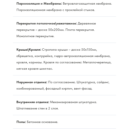
Пароизоляция и Мембраны:
Ветровлагозащитная мембрана.
Пароизоляционная мембрана с проклейкой стыков.
Перекрытия потолочное\межэтажное:
Деревянное
перекрытие – доска 50х200мм. Плита перекрытия.
Монолитное перекрытие.
Крыша\Кровля:
Стропила крыши – доска 50х150мм,
обрешетка, контррейка, гидро-ветроизоляционная мембрана,
кровля, карнизы. Кровля по согласованию: Металлочерепица,
мягкая кровля шинглас.
Наружная отделка:
По согласованию. Штукатурка, сайдинг,
комбинированный, фасадный кирпич, вент-фасад.
Внутренняя отделка:
Механизированая штукатурка.
Шпатлевание стен в 2 слоя.
Полы:
Бетонное основание.