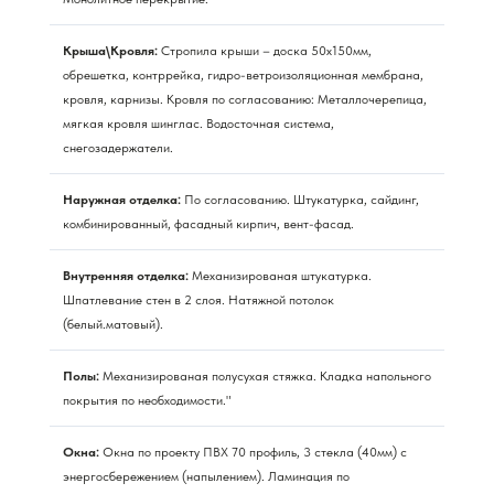
Крыша\Кровля:
Стропила крыши – доска 50х150мм,
обрешетка, контррейка, гидро-ветроизоляционная мембрана,
кровля, карнизы. Кровля по согласованию: Металлочерепица,
мягкая кровля шинглас. Водосточная система,
снегозадержатели.
Наружная отделка:
По согласованию. Штукатурка, сайдинг,
комбинированный, фасадный кирпич, вент-фасад.
Внутренняя отделка:
Механизированая штукатурка.
Шпатлевание стен в 2 слоя. Натяжной потолок
(белый.матовый).
Полы:
Механизированая полусухая стяжка. Кладка напольного
покрытия по необходимости."
Окна:
Окна по проекту ПВХ 70 профиль, 3 стекла (40мм) с
энергосбережением (напылением). Ламинация по