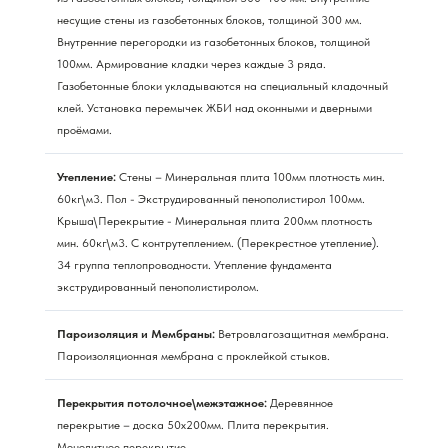
несущие стены из газобетонных блоков, толщиной 300 мм.
Внутренние перегородки из газобетонных блоков, толщиной
100мм. Армирование кладки через каждые 3 ряда.
Газобетонные блоки укладываются на специальный кладочный
клей. Установка перемычек ЖБИ над оконными и дверными
проёмами.
Утепление:
Стены – Минеральная плита 100мм плотность мин.
60кг\м3. Пол - Экструдированный пенополистирол 100мм.
Крыша\Перекрытие - Минеральная плита 200мм плотность
мин. 60кг\м3. С контрутеплением. (Перекрестное утепление).
34 группа теплопроводности. Утепление фундамента
экструдированный пенополистиролом.
Пароизоляция и Мембраны:
Ветровлагозащитная мембрана.
Пароизоляционная мембрана с проклейкой стыков.
Перекрытия потолочное\межэтажное:
Деревянное
перекрытие – доска 50х200мм. Плита перекрытия.
Монолитное перекрытие.