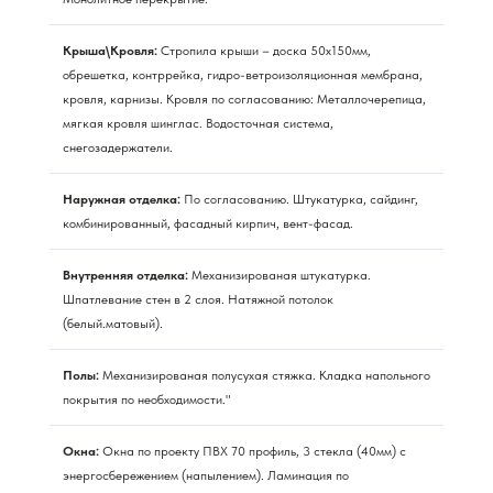
Крыша\Кровля:
Стропила крыши – доска 50х150мм,
обрешетка, контррейка, гидро-ветроизоляционная мембрана,
кровля, карнизы. Кровля по согласованию: Металлочерепица,
мягкая кровля шинглас. Водосточная система,
снегозадержатели.
Наружная отделка:
По согласованию. Штукатурка, сайдинг,
комбинированный, фасадный кирпич, вент-фасад.
Внутренняя отделка:
Механизированая штукатурка.
Шпатлевание стен в 2 слоя. Натяжной потолок
(белый.матовый).
Полы:
Механизированая полусухая стяжка. Кладка напольного
покрытия по необходимости."
Окна:
Окна по проекту ПВХ 70 профиль, 3 стекла (40мм) с
энергосбережением (напылением). Ламинация по