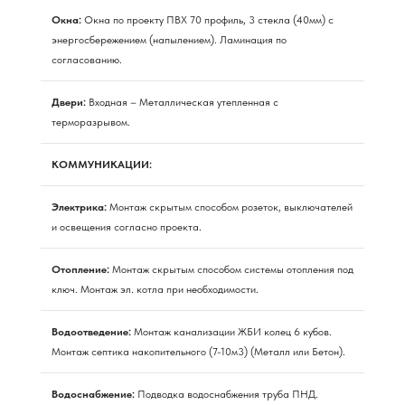
Окна:
Окна по проекту ПВХ 70 профиль, 3 стекла (40мм) с
энергосбережением (напылением). Ламинация по
согласованию.
Двери:
Входная – Металлическая утепленная с
терморазрывом.
КОММУНИКАЦИИ:
Электрика:
Монтаж скрытым способом розеток, выключателей
и освещения согласно проекта.
Отопление:
Монтаж скрытым способом системы отопления под
ключ. Монтаж эл. котла при необходимости.
Водоотведение:
Монтаж канализации ЖБИ колец 6 кубов.
Монтаж септика накопительного (7-10м3) (Металл или Бетон).
Водоснабжение:
Подводка водоснабжения труба ПНД.