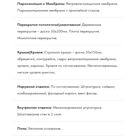
Пароизоляция и Мембраны:
Ветровлагозащитная мембрана.
Пароизоляционная мембрана с проклейкой стыков.
Перекрытия потолочное\межэтажное:
Деревянное
перекрытие – доска 50х200мм. Плита перекрытия.
Монолитное перекрытие.
Крыша\Кровля:
Стропила крыши – доска 50х150мм,
обрешетка, контррейка, гидро-ветроизоляционная мембрана,
кровля, карнизы. Кровля по согласованию: Металлочерепица,
мягкая кровля шинглас.
Наружная отделка:
По согласованию. Штукатурка, сайдинг,
комбинированный, фасадный кирпич, вент-фасад.
Внутренняя отделка:
Механизированая штукатурка.
Шпатлевание стен в 2 слоя.
Полы:
Бетонное основание.