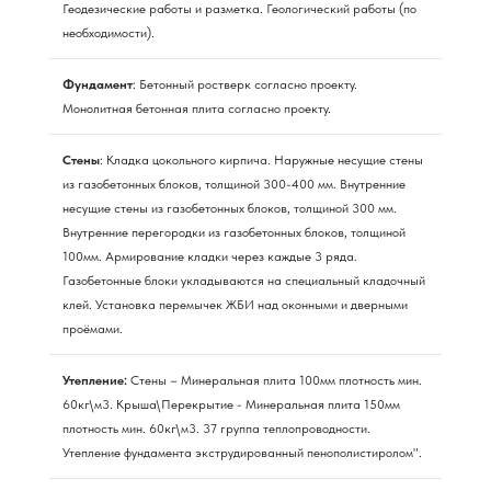
Геодезические работы и разметка. Геологический работы (по
необходимости).
Фундамент
: Бетонный ростверк согласно проекту.
Монолитная бетонная плита согласно проекту.
Стены
: Кладка цокольного кирпича. Наружные несущие стены
из газобетонных блоков, толщиной 300-400 мм. Внутренние
несущие стены из газобетонных блоков, толщиной 300 мм.
Внутренние перегородки из газобетонных блоков, толщиной
100мм. Армирование кладки через каждые 3 ряда.
Газобетонные блоки укладываются на специальный кладочный
клей. Установка перемычек ЖБИ над оконными и дверными
проёмами.
Утепление:
Стены – Минеральная плита 100мм плотность мин.
60кг\м3. Крыша\Перекрытие - Минеральная плита 150мм
плотность мин. 60кг\м3. 37 группа теплопроводности.
Утепление фундамента экструдированный пенополистиролом".