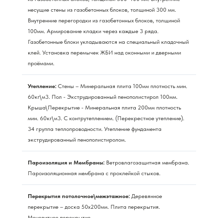
несущие стены из газобетонных блоков, толщиной 300 мм.
Внутренние перегородки из газобетонных блоков, толщиной
100мм. Армирование кладки через каждые 3 ряда.
Газобетонные блоки укладываются на специальный кладочный
клей. Установка перемычек ЖБИ над оконными и дверными
проёмами.
Утепление:
Стены – Минеральная плита 100мм плотность мин.
60кг\м3. Пол - Экструдированный пенополистирол 100мм.
Крыша\Перекрытие - Минеральная плита 200мм плотность
мин. 60кг\м3. С контрутеплением. (Перекрестное утепление).
34 группа теплопроводности. Утепление фундамента
экструдированный пенополистиролом.
Пароизоляция и Мембраны:
Ветровлагозащитная мембрана.
Пароизоляционная мембрана с проклейкой стыков.
Перекрытия потолочное\межэтажное:
Деревянное
перекрытие – доска 50х200мм. Плита перекрытия.
Монолитное перекрытие.