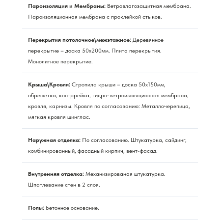
Пароизоляция и Мембраны:
Ветровлагозащитная мембрана.
Пароизоляционная мембрана с проклейкой стыков.
Перекрытия потолочное\межэтажное:
Деревянное
перекрытие – доска 50х200мм. Плита перекрытия.
Монолитное перекрытие.
Крыша\Кровля:
Стропила крыши – доска 50х150мм,
обрешетка, контррейка, гидро-ветроизоляционная мембрана,
кровля, карнизы. Кровля по согласованию: Металлочерепица,
мягкая кровля шинглас.
Наружная отделка:
По согласованию. Штукатурка, сайдинг,
комбинированный, фасадный кирпич, вент-фасад.
Внутренняя отделка:
Механизированая штукатурка.
Шпатлевание стен в 2 слоя.
Полы:
Бетонное основание.