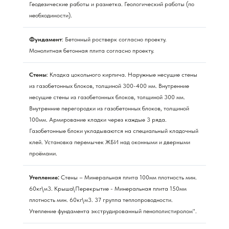
Геодезические работы и разметка. Геологический работы (по
необходимости).
Фундамент
: Бетонный ростверк согласно проекту.
Монолитная бетонная плита согласно проекту.
Стены
: Кладка цокольного кирпича. Наружные несущие стены
из газобетонных блоков, толщиной 300-400 мм. Внутренние
несущие стены из газобетонных блоков, толщиной 300 мм.
Внутренние перегородки из газобетонных блоков, толщиной
100мм. Армирование кладки через каждые 3 ряда.
Газобетонные блоки укладываются на специальный кладочный
клей. Установка перемычек ЖБИ над оконными и дверными
проёмами.
Утепление:
Стены – Минеральная плита 100мм плотность мин.
60кг\м3. Крыша\Перекрытие - Минеральная плита 150мм
плотность мин. 60кг\м3. 37 группа теплопроводности.
Утепление фундамента экструдированный пенополистиролом".