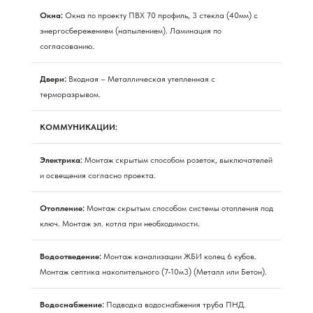
Окна:
Окна по проекту ПВХ 70 профиль, 3 стекла (40мм) с
энергосбережением (напылением). Ламинация по
согласованию.
Двери:
Входная – Металлическая утепленная с
терморазрывом.
КОММУНИКАЦИИ:
Электрика:
Монтаж скрытым способом розеток, выключателей
и освещения согласно проекта.
Отопление:
Монтаж скрытым способом системы отопления под
ключ. Монтаж эл. котла при необходимости.
Водоотведение:
Монтаж канализации ЖБИ колец 6 кубов.
Монтаж септика накопительного (7-10м3) (Металл или Бетон).
Водоснабжение:
Подводка водоснабжения труба ПНД.