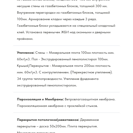
несущие стены из газобетонных блоков, толщиной 300 мм.
Внутренние перегородки из газобетонных блоков, толщиной
100мм. Армирование кладки через каждые 3 ряда.
Газобетонные блоки укладываются на специальный кладочный
клей. Установка перемычек ЖБИ над оконными и дверными
проёмами.
Утепление:
Стены – Минеральная плита 100мм плотность мин.
60кг\м3. Пол - Экструдированный пенополистирол 100мм.
Крыша\Перекрытие - Минеральная плита 200мм плотность
мин. 60кг\м3. С контрутеплением. (Перекрестное утепление).
34 группа теплопроводности. Утепление фундамента
экструдированный пенополистиролом.
Пароизоляция и Мембраны:
Ветровлагозащитная мембрана.
Пароизоляционная мембрана с проклейкой стыков.
Перекрытия потолочное\межэтажное:
Деревянное
перекрытие – доска 50х200мм. Плита перекрытия.
Монолитное перекрытие.