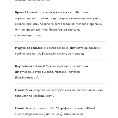
Крыша\Кровля:
Стропила крыши – доска 50х150мм,
обрешетка, контррейка, гидро-ветроизоляционная мембрана,
кровля, карнизы. Кровля по согласованию: Металлочерепица,
мягкая кровля шинглас. Водосточная система,
снегозадержатели.
Наружная отделка:
По согласованию. Штукатурка, сайдинг,
комбинированный, фасадный кирпич, вент-фасад.
Внутренняя отделка:
Механизированая штукатурка.
Шпатлевание стен в 2 слоя. Натяжной потолок
(белый.матовый).
Полы:
Механизированая полусухая стяжка. Кладка напольного
покрытия по необходимости."
Окна:
Окна по проекту ПВХ 70 профиль, 3 стекла (40мм) с
энергосбережением (напылением). Ламинация по