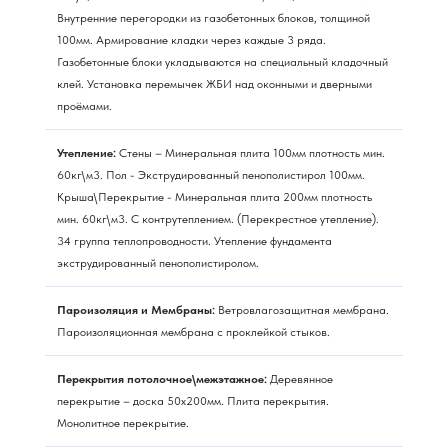
Внутренние перегородки из газобетонных блоков, толщиной
100мм. Армирование кладки через каждые 3 ряда.
Газобетонные блоки укладываются на специальный кладочный
клей. Установка перемычек ЖБИ над оконными и дверными
проёмами.
Утепление:
Стены – Минеральная плита 100мм плотность мин.
60кг\м3. Пол - Экструдированный пенополистирол 100мм.
Крыша\Перекрытие - Минеральная плита 200мм плотность
мин. 60кг\м3. С контрутеплением. (Перекрестное утепление).
34 группа теплопроводности. Утепление фундамента
экструдированный пенополистиролом.
Пароизоляция и Мембраны:
Ветровлагозащитная мембрана.
Пароизоляционная мембрана с проклейкой стыков.
Перекрытия потолочное\межэтажное:
Деревянное
перекрытие – доска 50х200мм. Плита перекрытия.
Монолитное перекрытие.