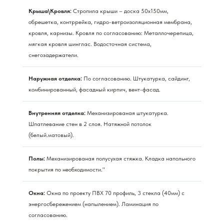
Крыша\Кровля:
Стропила крыши – доска 50х150мм,
обрешетка, контррейка, гидро-ветроизоляционная мембрана,
кровля, карнизы. Кровля по согласованию: Металлочерепица,
мягкая кровля шинглас. Водосточная система,
снегозадержатели.
Наружная отделка:
По согласованию. Штукатурка, сайдинг,
комбинированный, фасадный кирпич, вент-фасад.
Внутренняя отделка:
Механизированая штукатурка.
Шпатлевание стен в 2 слоя. Натяжной потолок
(белый.матовый).
Полы:
Механизированая полусухая стяжка. Кладка напольного
покрытия по необходимости."
Окна:
Окна по проекту ПВХ 70 профиль, 3 стекла (40мм) с
энергосбережением (напылением). Ламинация по
согласованию.