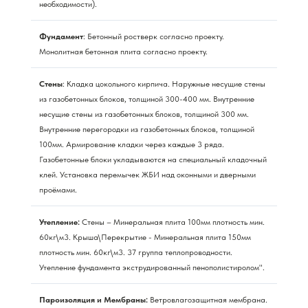
необходимости).
Фундамент
: Бетонный ростверк согласно проекту.
Монолитная бетонная плита согласно проекту.
Стены
: Кладка цокольного кирпича. Наружные несущие стены
из газобетонных блоков, толщиной 300-400 мм. Внутренние
несущие стены из газобетонных блоков, толщиной 300 мм.
Внутренние перегородки из газобетонных блоков, толщиной
100мм. Армирование кладки через каждые 3 ряда.
Газобетонные блоки укладываются на специальный кладочный
клей. Установка перемычек ЖБИ над оконными и дверными
проёмами.
Утепление:
Стены – Минеральная плита 100мм плотность мин.
60кг\м3. Крыша\Перекрытие - Минеральная плита 150мм
плотность мин. 60кг\м3. 37 группа теплопроводности.
Утепление фундамента экструдированный пенополистиролом".
Пароизоляция и Мембраны:
Ветровлагозащитная мембрана.