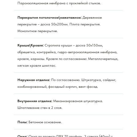
Пароизоляционная мембрана с проклейкой стыков.
Перекрытия потолочное\межэтажное:
Деревянное
перекрытие – доска 50х200мм. Плита перекрытия.
Монолитное перекрытие.
Крыша\Кровля:
Стропила крыши – доска 50х150мм,
обрешетка, контррейка, гидро-ветроизоляционная мембрана,
кровля, карнизы. Кровля по согласованию: Металлочерепица,
мягкая кровля шинглас.
Наружная отделка:
По согласованию. Штукатурка, сайдинг,
комбинированный, фасадный кирпич, вент-фасад.
Внутренняя отделка:
Механизированая штукатурка.
Шпатлевание стен в 2 слоя.
Полы:
Бетонное основание.
Окна:
Окна по проекту ПВХ 70 профиль, 3 стекла (40мм) с