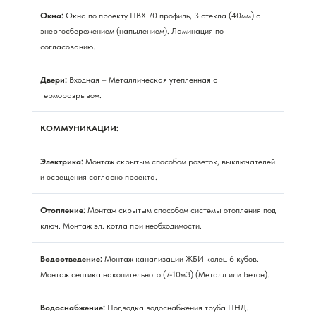
Окна:
Окна по проекту ПВХ 70 профиль, 3 стекла (40мм) с
энергосбережением (напылением). Ламинация по
согласованию.
Двери:
Входная – Металлическая утепленная с
терморазрывом.
КОММУНИКАЦИИ:
Электрика:
Монтаж скрытым способом розеток, выключателей
и освещения согласно проекта.
Отопление:
Монтаж скрытым способом системы отопления под
ключ. Монтаж эл. котла при необходимости.
Водоотведение:
Монтаж канализации ЖБИ колец 6 кубов.
Монтаж септика накопительного (7-10м3) (Металл или Бетон).
Водоснабжение:
Подводка водоснабжения труба ПНД.