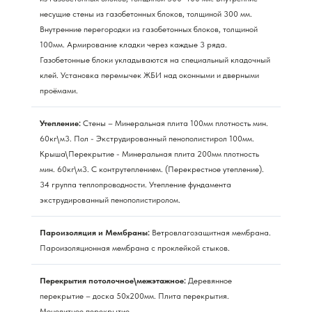
несущие стены из газобетонных блоков, толщиной 300 мм.
Внутренние перегородки из газобетонных блоков, толщиной
100мм. Армирование кладки через каждые 3 ряда.
Газобетонные блоки укладываются на специальный кладочный
клей. Установка перемычек ЖБИ над оконными и дверными
проёмами.
Утепление:
Стены – Минеральная плита 100мм плотность мин.
60кг\м3. Пол - Экструдированный пенополистирол 100мм.
Крыша\Перекрытие - Минеральная плита 200мм плотность
мин. 60кг\м3. С контрутеплением. (Перекрестное утепление).
34 группа теплопроводности. Утепление фундамента
экструдированный пенополистиролом.
Пароизоляция и Мембраны:
Ветровлагозащитная мембрана.
Пароизоляционная мембрана с проклейкой стыков.
Перекрытия потолочное\межэтажное:
Деревянное
перекрытие – доска 50х200мм. Плита перекрытия.
Монолитное перекрытие.