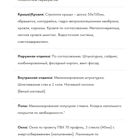
Крыша\Кровля:
Стропила крыши – доска 50х150мм,
обрешетка, контррейка, гидро-ветроизоляционная мембрана,
кровля, карнизы. Кровля по согласованию: Металлочерепица,
мягкая кровля шинглас. Водосточная система,
снегозадержатели.
Наружная отделка:
По согласованию. Штукатурка, сайдинг,
комбинированный, фасадный кирпич, вент-фасад.
Внутренняя отделка:
Механизированая штукатурка.
Шпатлевание стен в 2 слоя. Натяжной потолок
(белый.матовый).
Полы:
Механизированая полусухая стяжка. Кладка напольного
покрытия по необходимости."
Окна:
Окна по проекту ПВХ 70 профиль, 3 стекла (40мм) с
энергосбережением (напылением). Ламинация по