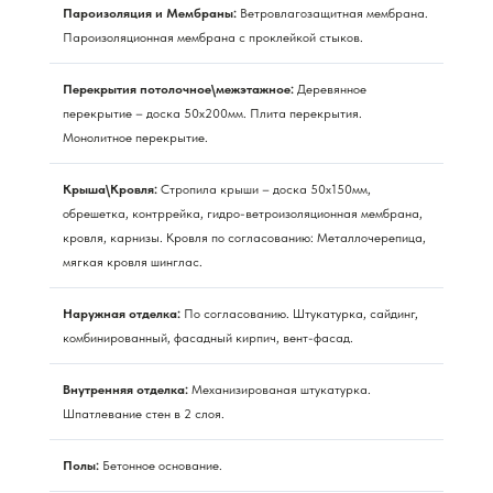
Пароизоляция и Мембраны:
Ветровлагозащитная мембрана.
Пароизоляционная мембрана с проклейкой стыков.
Перекрытия потолочное\межэтажное:
Деревянное
перекрытие – доска 50х200мм. Плита перекрытия.
Монолитное перекрытие.
Крыша\Кровля:
Стропила крыши – доска 50х150мм,
обрешетка, контррейка, гидро-ветроизоляционная мембрана,
кровля, карнизы. Кровля по согласованию: Металлочерепица,
мягкая кровля шинглас.
Наружная отделка:
По согласованию. Штукатурка, сайдинг,
комбинированный, фасадный кирпич, вент-фасад.
Внутренняя отделка:
Механизированая штукатурка.
Шпатлевание стен в 2 слоя.
Полы:
Бетонное основание.