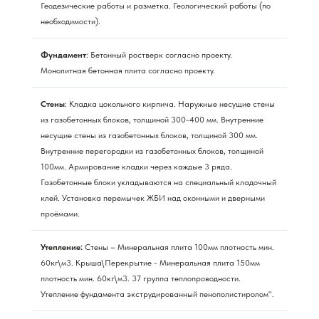
Геодезические работы и разметка. Геологический работы (по
необходимости).
Фундамент
: Бетонный ростверк согласно проекту.
Монолитная бетонная плита согласно проекту.
Стены
: Кладка цокольного кирпича. Наружные несущие стены
из газобетонных блоков, толщиной 300-400 мм. Внутренние
несущие стены из газобетонных блоков, толщиной 300 мм.
Внутренние перегородки из газобетонных блоков, толщиной
100мм. Армирование кладки через каждые 3 ряда.
Газобетонные блоки укладываются на специальный кладочный
клей. Установка перемычек ЖБИ над оконными и дверными
проёмами.
Утепление:
Стены – Минеральная плита 100мм плотность мин.
60кг\м3. Крыша\Перекрытие - Минеральная плита 150мм
плотность мин. 60кг\м3. 37 группа теплопроводности.
Утепление фундамента экструдированный пенополистиролом".