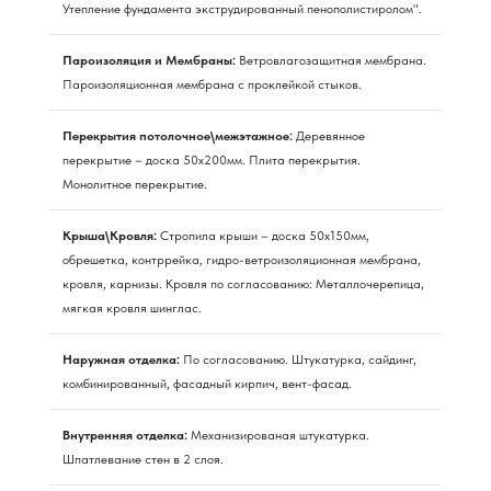
Утепление фундамента экструдированный пенополистиролом".
Пароизоляция и Мембраны:
Ветровлагозащитная мембрана.
Пароизоляционная мембрана с проклейкой стыков.
Перекрытия потолочное\межэтажное:
Деревянное
перекрытие – доска 50х200мм. Плита перекрытия.
Монолитное перекрытие.
Крыша\Кровля:
Стропила крыши – доска 50х150мм,
обрешетка, контррейка, гидро-ветроизоляционная мембрана,
кровля, карнизы. Кровля по согласованию: Металлочерепица,
мягкая кровля шинглас.
Наружная отделка:
По согласованию. Штукатурка, сайдинг,
комбинированный, фасадный кирпич, вент-фасад.
Внутренняя отделка:
Механизированая штукатурка.
Шпатлевание стен в 2 слоя.