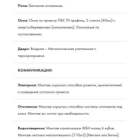
Полы:
Бетонное основание.
Окна:
Окна по проекту ПВХ 70 профиль, 3 стекла (40мм) с
энергосбережением (напылением). Ламинация по
согласованию.
Двери:
Входная – Металлическая утепленная с
терморазрывом.
КОММУНИКАЦИИ:
Электрика:
Монтаж скрытым способом розеток, выключателей
и освещения согласно проекта.
Отопление:
Монтаж скрытым способом системы отопления под
ключ. Монтаж эл. котла при необходимости.
Водоотведение:
Монтаж канализации ЖБИ колец 6 кубов.
Монтаж септика накопительного (7-10м3) (Металл или Бетон).