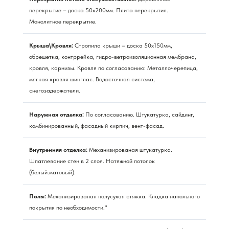
перекрытие – доска 50х200мм. Плита перекрытия.
Монолитное перекрытие.
Крыша\Кровля:
Стропила крыши – доска 50х150мм,
обрешетка, контррейка, гидро-ветроизоляционная мембрана,
кровля, карнизы. Кровля по согласованию: Металлочерепица,
мягкая кровля шинглас. Водосточная система,
снегозадержатели.
Наружная отделка:
По согласованию. Штукатурка, сайдинг,
комбинированный, фасадный кирпич, вент-фасад.
Внутренняя отделка:
Механизированая штукатурка.
Шпатлевание стен в 2 слоя. Натяжной потолок
(белый.матовый).
Полы:
Механизированая полусухая стяжка. Кладка напольного
покрытия по необходимости."