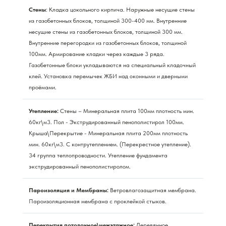
Стены
: Кладка цокольного кирпича. Наружные несущие стены
из газобетонных блоков, толщиной 300-400 мм. Внутренние
несущие стены из газобетонных блоков, толщиной 300 мм.
Внутренние перегородки из газобетонных блоков, толщиной
100мм. Армирование кладки через каждые 3 ряда.
Газобетонные блоки укладываются на специальный кладочный
клей. Установка перемычек ЖБИ над оконными и дверными
проёмами.
Утепление:
Стены – Минеральная плита 100мм плотность мин.
60кг\м3. Пол - Экструдированный пенополистирол 100мм.
Крыша\Перекрытие - Минеральная плита 200мм плотность
мин. 60кг\м3. С контрутеплением. (Перекрестное утепление).
34 группа теплопроводности. Утепление фундамента
экструдированный пенополистиролом.
Пароизоляция и Мембраны:
Ветровлагозащитная мембрана.
Пароизоляционная мембрана с проклейкой стыков.
Перекрытия потолочное\межэтажное:
Деревянное