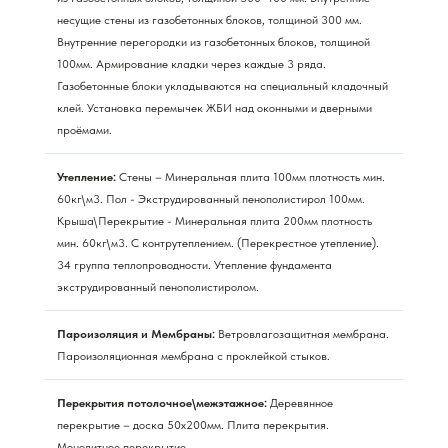
несущие стены из газобетонных блоков, толщиной 300 мм.
Внутренние перегородки из газобетонных блоков, толщиной
100мм. Армирование кладки через каждые 3 ряда.
Газобетонные блоки укладываются на специальный кладочный
клей. Установка перемычек ЖБИ над оконными и дверными
проёмами.
Утепление:
Стены – Минеральная плита 100мм плотность мин.
60кг\м3. Пол - Экструдированный пенополистирол 100мм.
Крыша\Перекрытие - Минеральная плита 200мм плотность
мин. 60кг\м3. С контрутеплением. (Перекрестное утепление).
34 группа теплопроводности. Утепление фундамента
экструдированный пенополистиролом.
Пароизоляция и Мембраны:
Ветровлагозащитная мембрана.
Пароизоляционная мембрана с проклейкой стыков.
Перекрытия потолочное\межэтажное:
Деревянное
перекрытие – доска 50х200мм. Плита перекрытия.
Монолитное перекрытие.