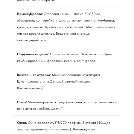
Крыша\Кровля:
Стропила крыши – доска 50х150мм,
обрешетка, контррейка, гидро-ветроизоляционная мембрана,
кровля, карнизы. Кровля по согласованию: Металлочерепица,
мягкая кровля шинглас. Водосточная система,
снегозадержатели.
Наружная отделка:
По согласованию. Штукатурка, сайдинг,
комбинированный, фасадный кирпич, вент-фасад.
Внутренняя отделка:
Механизированая штукатурка.
Шпатлевание стен в 2 слоя. Натяжной потолок
(белый.матовый).
Полы:
Механизированая полусухая стяжка. Кладка напольного
покрытия по необходимости."
Окна:
Окна по проекту ПВХ 70 профиль, 3 стекла (40мм) с
энергосбережением (напылением). Ламинация по