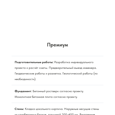
Премиум
Подготовительные работы:
Разработка индивидуального
проекта и расчёт сметы. Предварительный выезд инженера.
Геодезические работы и разметка. Геологический работы (по
необходимости).
Фундамент
: Бетонный ростверк согласно проекту.
Монолитная бетонная плита согласно проекту.
Стены
: Кладка цокольного кирпича. Наружные несущие стены
из газобетонных блоков, толщиной 300-400 мм. Внутренние