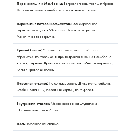
Пароизоляция и Мембраны:
Ветровлагозащитная мембрана.
Пароизоляционная мембрана с проклейкой стыков.
Перекрытия потолочное\межэтажное:
Деревянное
перекрытие – доска 50х200мм. Плита перекрытия.
Монолитное перекрытие.
Крыша\Кровля:
Стропила крыши – доска 50х150мм,
обрешетка, контррейка, гидро-ветроизоляционная мембрана,
кровля, карнизы. Кровля по согласованию: Металлочерепица,
мягкая кровля шинглас.
Наружная отделка:
По согласованию. Штукатурка, сайдинг,
комбинированный, фасадный кирпич, вент-фасад.
Внутренняя отделка:
Механизированая штукатурка.
Шпатлевание стен в 2 слоя.
Полы:
Бетонное основание.