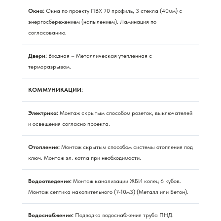
Окна:
Окна по проекту ПВХ 70 профиль, 3 стекла (40мм) с
энергосбережением (напылением). Ламинация по
согласованию.
Двери:
Входная – Металлическая утепленная с
терморазрывом.
КОММУНИКАЦИИ:
Электрика:
Монтаж скрытым способом розеток, выключателей
и освещения согласно проекта.
Отопление:
Монтаж скрытым способом системы отопления под
ключ. Монтаж эл. котла при необходимости.
Водоотведение:
Монтаж канализации ЖБИ колец 6 кубов.
Монтаж септика накопительного (7-10м3) (Металл или Бетон).
Водоснабжение:
Подводка водоснабжения труба ПНД.