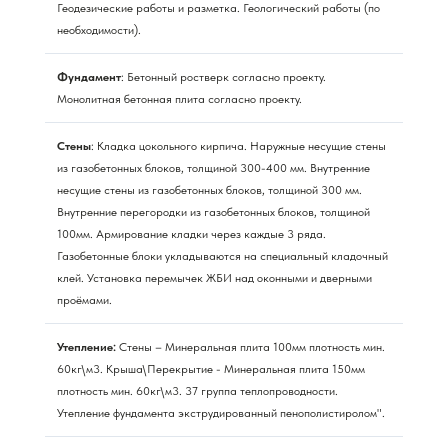
Геодезические работы и разметка. Геологический работы (по
необходимости).
Фундамент
: Бетонный ростверк согласно проекту.
Монолитная бетонная плита согласно проекту.
Стены
: Кладка цокольного кирпича. Наружные несущие стены
из газобетонных блоков, толщиной 300-400 мм. Внутренние
несущие стены из газобетонных блоков, толщиной 300 мм.
Внутренние перегородки из газобетонных блоков, толщиной
100мм. Армирование кладки через каждые 3 ряда.
Газобетонные блоки укладываются на специальный кладочный
клей. Установка перемычек ЖБИ над оконными и дверными
проёмами.
Утепление:
Стены – Минеральная плита 100мм плотность мин.
60кг\м3. Крыша\Перекрытие - Минеральная плита 150мм
плотность мин. 60кг\м3. 37 группа теплопроводности.
Утепление фундамента экструдированный пенополистиролом".