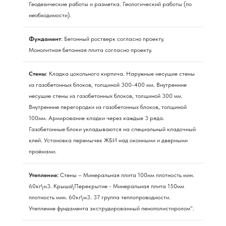
Геодезические работы и разметка. Геологический работы (по
необходимости).
Фундамент
: Бетонный ростверк согласно проекту.
Монолитная бетонная плита согласно проекту.
Стены
: Кладка цокольного кирпича. Наружные несущие стены
из газобетонных блоков, толщиной 300-400 мм. Внутренние
несущие стены из газобетонных блоков, толщиной 300 мм.
Внутренние перегородки из газобетонных блоков, толщиной
100мм. Армирование кладки через каждые 3 ряда.
Газобетонные блоки укладываются на специальный кладочный
клей. Установка перемычек ЖБИ над оконными и дверными
проёмами.
Утепление:
Стены – Минеральная плита 100мм плотность мин.
60кг\м3. Крыша\Перекрытие - Минеральная плита 150мм
плотность мин. 60кг\м3. 37 группа теплопроводности.
Утепление фундамента экструдированный пенополистиролом".