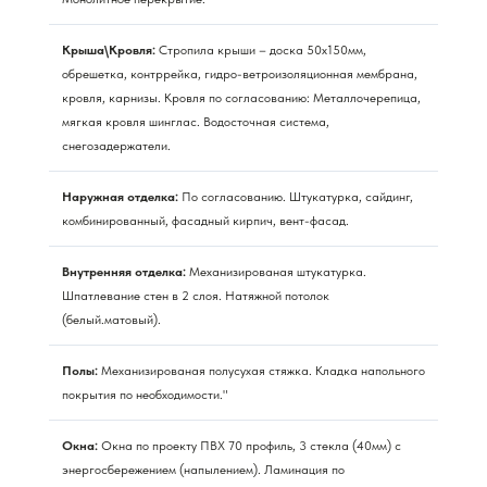
Крыша\Кровля:
Стропила крыши – доска 50х150мм,
обрешетка, контррейка, гидро-ветроизоляционная мембрана,
кровля, карнизы. Кровля по согласованию: Металлочерепица,
мягкая кровля шинглас. Водосточная система,
снегозадержатели.
Наружная отделка:
По согласованию. Штукатурка, сайдинг,
комбинированный, фасадный кирпич, вент-фасад.
Внутренняя отделка:
Механизированая штукатурка.
Шпатлевание стен в 2 слоя. Натяжной потолок
(белый.матовый).
Полы:
Механизированая полусухая стяжка. Кладка напольного
покрытия по необходимости."
Окна:
Окна по проекту ПВХ 70 профиль, 3 стекла (40мм) с
энергосбережением (напылением). Ламинация по