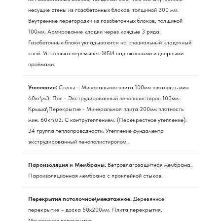
несущие стены из газобетонных блоков, толщиной 300 мм.
Внутренние перегородки из газобетонных блоков, толщиной
100мм. Армирование кладки через каждые 3 ряда.
Газобетонные блоки укладываются на специальный кладочный
клей. Установка перемычек ЖБИ над оконными и дверными
проёмами.
Утепление:
Стены – Минеральная плита 100мм плотность мин.
60кг\м3. Пол - Экструдированный пенополистирол 100мм.
Крыша\Перекрытие - Минеральная плита 200мм плотность
мин. 60кг\м3. С контрутеплением. (Перекрестное утепление).
34 группа теплопроводности. Утепление фундамента
экструдированный пенополистиролом.
Пароизоляция и Мембраны:
Ветровлагозащитная мембрана.
Пароизоляционная мембрана с проклейкой стыков.
Перекрытия потолочное\межэтажное:
Деревянное
перекрытие – доска 50х200мм. Плита перекрытия.
Монолитное перекрытие.