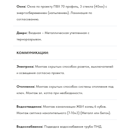
Окна:
Окна по проекту ПВХ 70 профиль, 3 стекла (40мм) с
энергосбережением (напылением). Ламинация по
согласованию.
Двери:
Входная – Металлическая утепленная с
терморазрывом.
КОММУНИКАЦИИ:
Электрика:
Монтаж скрытым способом розеток, выключателей
и освещения согласно проекта.
Отопление:
Монтаж скрытым способом системы отопления под
ключ. Монтаж эл. котла при необходимости.
Водоотведение:
Монтаж канализации ЖБИ колец 6 кубов.
Монтаж септика накопительного (7-10м3) (Металл или Бетон).
Водоснабжение:
Подводка водоснабжения труба ПНД.