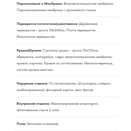
Пароизоляция и Мембраны:
Ветровлагозащитная мембрана.
Пароизоляционная мембрана с проклейкой стыков.
Перекрытия потолочное\межэтажное:
Деревянное
перекрытие – доска 50х200мм. Плита перекрытия.
Монолитное перекрытие.
Крыша\Кровля:
Стропила крыши – доска 50х150мм,
обрешетка, контррейка, гидро-ветроизоляционная мембрана,
кровля, карнизы. Кровля по согласованию: Металлочерепица,
мягкая кровля шинглас.
Наружная отделка:
По согласованию. Штукатурка, сайдинг,
комбинированный, фасадный кирпич, вент-фасад.
Внутренняя отделка:
Механизированая штукатурка.
Шпатлевание стен в 2 слоя.
Полы:
Бетонное основание.