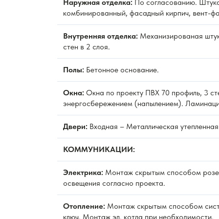
Наружная отделка:
По согласованию. Штука
комбинированный, фасадный кирпич, вент-фа
Внутренняя отделка:
Механизированая штук
стен в 2 слоя.
Полы:
Бетонное основание.
Окна:
Окна по проекту ПВХ 70 профиль, 3 ст
энергосбережением (напылением). Ламинаци
Двери:
Входная – Металлическая утепленная
КОММУНИКАЦИИ:
Электрика:
Монтаж скрытым способом розет
освещения согласно проекта.
Отопление:
Монтаж скрытым способом сист
ключ. Монтаж эл. котла при необходимости.