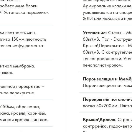
азобетонные блоки
Армирование кладки че
й. Установка перемычек
укладываются на специ
ЖБИ над оконными и д
м плотность мин.
Утепление:
Стены – Ми
плита 150мм плотность
60кг\м3. Пол - Экстру
Утепление фундамента
Крыша\Перекрытие - Ми
60кг\м3. С контрутепле
теплопроводности. Уте
пенополистиролом.
итная мембрана.
тыков.
Пароизоляция и Мемб
Пароизоляционная мемб
вянное перекрытие –
тное перекрытие.
Перекрытия потолочн
доска 50х200мм. Плита
х150мм, обрешетка,
ана, кровля, карнизы.
мягкая кровля шинглас.
Крыша\Кровля:
Стропи
контррейка, гидро-вет