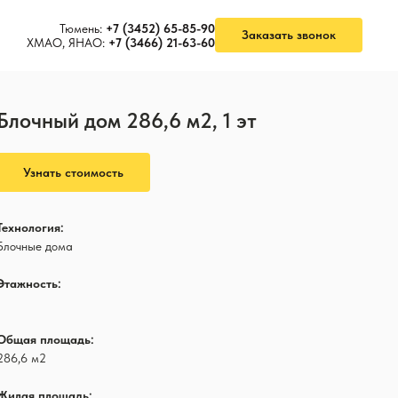
Тюмень:
+7 (3452) 65-85-90
Заказать звонок
ХМАО, ЯНАО:
+7 (3466) 21-63-60
Блочный дом 286,6 м2, 1 эт
Узнать стоимость
Технология:
Блочные дома
Этажность:
1
Общая площадь:
286,6 м2
Жилая площадь: