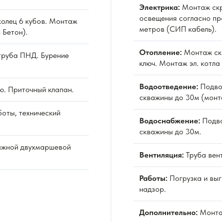
Электрика:
Монтаж скр
освещения согласно пр
олец 6 кубов. Монтаж
метров (СИП кабель).
 Бетон).
Отопление:
Монтаж ск
труба ПНД. Бурение
ключ. Монтаж эл. котла
Водоотведение:
Подво
ю. Приточный клапан.
скважины до 30м (монт
оты, технический
Водоснабжение:
Подво
скважины до 30м.
ажной двухмаршевой
Вентиляция:
Труба вен
Работы:
Погрузка и выг
надзор.
Дополнительно:
Монта