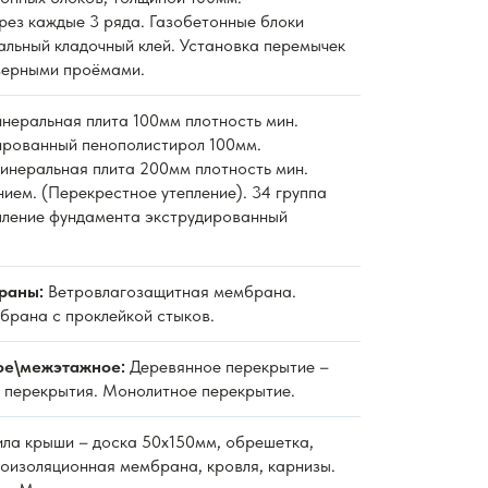
рез каждые 3 ряда. Газобетонные блоки
альный кладочный клей. Установка перемычек
верными проёмами.
неральная плита 100мм плотность мин.
дированный пенополистирол 100мм.
неральная плита 200мм плотность мин.
нием. (Перекрестное утепление). 34 группа
пление фундамента экструдированный
раны:
Ветровлагозащитная мембрана.
рана с проклейкой стыков.
ое\межэтажное:
Деревянное перекрытие –
 перекрытия. Монолитное перекрытие.
ла крыши – доска 50х150мм, обрешетка,
роизоляционная мембрана, кровля, карнизы.