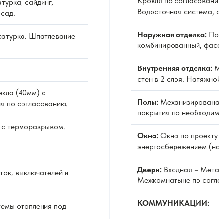
Кровля по согласовани
турка, сайдинг,
Водосточная система, 
сад.
Наружная отделка:
По 
атурка. Шпатлевание
комбинированный, фаса
Внутренняя отделка:
М
стен в 2 слоя. Натяжно
екла (40мм) с
Полы:
Механизированая
я по согласованию.
покрытия по необходим
 с терморазрывом.
Окна:
Окна по проекту 
энергосбережением (на
Двери:
Входная – Мета
ок, выключателей и
Межкомнатыне по согл
КОММУНИКАЦИИ:
емы отопления под