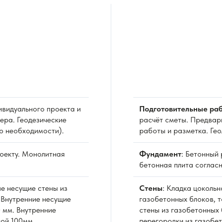
видуального проекта и
Подготовительные раб
ера. Геодезические
расчёт сметы. Предвар
о необходимости).
работы и разметка. Ге
роекту. Монолитная
Фундамент
: Бетонный
бетонная плита согласн
е несущие стены из
Стены
: Кладка цоколь
 Внутренние несущие
газобетонных блоков, 
 мм. Внутренние
стены из газобетонных 
ной 100мм.
перегородки из газобе