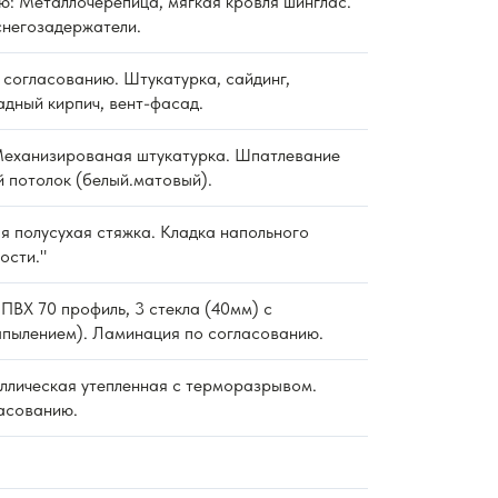
ю: Металлочерепица, мягкая кровля шинглас.
снегозадержатели.
согласованию. Штукатурка, сайдинг,
дный кирпич, вент-фасад.
еханизированая штукатурка. Шпатлевание
й потолок (белый.матовый).
 полусухая стяжка. Кладка напольного
ости."
ПВХ 70 профиль, 3 стекла (40мм) с
пылением). Ламинация по согласованию.
ллическая утепленная с терморазрывом.
асованию.