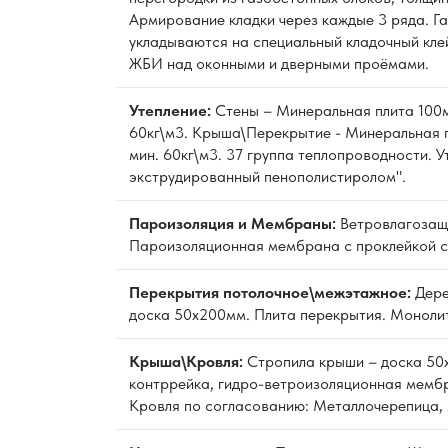
Армирование кладки через каждые 3 ряда. Г
укладываются на специальный кладочный кле
ЖБИ над оконными и дверными проёмами.
Утепление:
Стены – Минеральная плита 100м
60кг\м3. Крыша\Перекрытие - Минеральная 
мин. 60кг\м3. 37 группа теплопроводности. 
экструдированный пенополистиролом".
Пароизоляция и Мембраны:
Ветровлагозащ
Пароизоляционная мембрана с проклейкой с
Перекрытия потолочное\межэтажное:
Дере
доска 50х200мм. Плита перекрытия. Моноли
Крыша\Кровля:
Стропила крыши – доска 50
контррейка, гидро-ветроизоляционная мембр
Кровля по согласованию: Металлочерепица, 