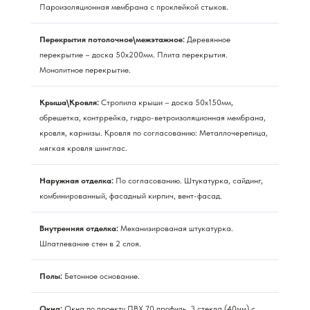
Пароизоляционная мембрана с проклейкой стыков.
Перекрытия потолочное\межэтажное:
Деревянное
перекрытие – доска 50х200мм. Плита перекрытия.
Монолитное перекрытие.
Крыша\Кровля:
Стропила крыши – доска 50х150мм,
обрешетка, контррейка, гидро-ветроизоляционная мембрана,
кровля, карнизы. Кровля по согласованию: Металлочерепица,
мягкая кровля шинглас.
Наружная отделка:
По согласованию. Штукатурка, сайдинг,
комбинированный, фасадный кирпич, вент-фасад.
Внутренняя отделка:
Механизированая штукатурка.
Шпатлевание стен в 2 слоя.
Полы:
Бетонное основание.
Окна:
Окна по проекту ПВХ 70 профиль, 3 стекла (40мм) с