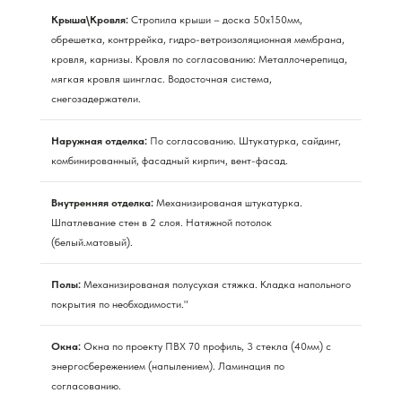
Крыша\Кровля:
Стропила крыши – доска 50х150мм,
обрешетка, контррейка, гидро-ветроизоляционная мембрана,
кровля, карнизы. Кровля по согласованию: Металлочерепица,
мягкая кровля шинглас. Водосточная система,
снегозадержатели.
Наружная отделка:
По согласованию. Штукатурка, сайдинг,
комбинированный, фасадный кирпич, вент-фасад.
Внутренняя отделка:
Механизированая штукатурка.
Шпатлевание стен в 2 слоя. Натяжной потолок
(белый.матовый).
Полы:
Механизированая полусухая стяжка. Кладка напольного
покрытия по необходимости."
Окна:
Окна по проекту ПВХ 70 профиль, 3 стекла (40мм) с
энергосбережением (напылением). Ламинация по
согласованию.