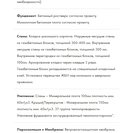
необходимости).
Фундамент
: Бетонный ростверк согласно проекту.
Монолитная бетонная плита согласно проекту.
Стены
: Кладка цокольного кирпича. Наружные несущие стены
из газобетонных блоков, толщиной 300-400 мм. Внутренние
несущие стены из газобетонных блоков, толщиной 300 мм.
Внутренние перегородки из газобетонных блоков, толщиной
100мм. Армирование кладки через каждые 3 ряда.
Газобетонные блоки укладываются на специальный кладочный
клей. Установка перемычек ЖБИ над оконными и дверными
проёмами.
Утепление:
Стены – Минеральная плита 100мм плотность мин.
60кг\м3. Крыша\Перекрытие - Минеральная плита 150мм
плотность мин. 60кг\м3. 37 группа теплопроводности.
Утепление фундамента экструдированный пенополистиролом".
Пароизоляция и Мембраны:
Ветровлагозащитная мембрана.