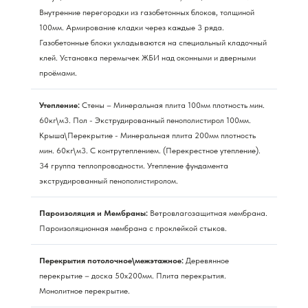
Внутренние перегородки из газобетонных блоков, толщиной
100мм. Армирование кладки через каждые 3 ряда.
Газобетонные блоки укладываются на специальный кладочный
клей. Установка перемычек ЖБИ над оконными и дверными
проёмами.
Утепление:
Стены – Минеральная плита 100мм плотность мин.
60кг\м3. Пол - Экструдированный пенополистирол 100мм.
Крыша\Перекрытие - Минеральная плита 200мм плотность
мин. 60кг\м3. С контрутеплением. (Перекрестное утепление).
34 группа теплопроводности. Утепление фундамента
экструдированный пенополистиролом.
Пароизоляция и Мембраны:
Ветровлагозащитная мембрана.
Пароизоляционная мембрана с проклейкой стыков.
Перекрытия потолочное\межэтажное:
Деревянное
перекрытие – доска 50х200мм. Плита перекрытия.
Монолитное перекрытие.