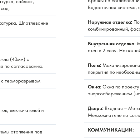
Кровля по согласовани
турка, сайдинг,
Водосточная система, 
сад.
Наружная отделка:
По 
атурка. Шпатлевание
комбинированный, фаса
Внутренняя отделка:
М
стен в 2 слоя. Натяжно
екла (40мм) с
Полы:
Механизированая
я по согласованию.
покрытия по необходим
 с терморазрывом.
Окна:
Окна по проекту 
энергосбережением (на
Двери:
Входная – Мета
ок, выключателей и
Межкомнатыне по согл
КОММУНИКАЦИИ:
емы отопления под