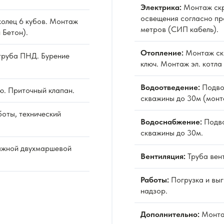
Электрика:
Монтаж скр
освещения согласно пр
олец 6 кубов. Монтаж
метров (СИП кабель).
 Бетон).
Отопление:
Монтаж ск
труба ПНД. Бурение
ключ. Монтаж эл. котла
Водоотведение:
Подво
ю. Приточный клапан.
скважины до 30м (монт
оты, технический
Водоснабжение:
Подво
скважины до 30м.
ажной двухмаршевой
Вентиляция:
Труба вен
Работы:
Погрузка и выг
надзор.
Дополнительно:
Монта