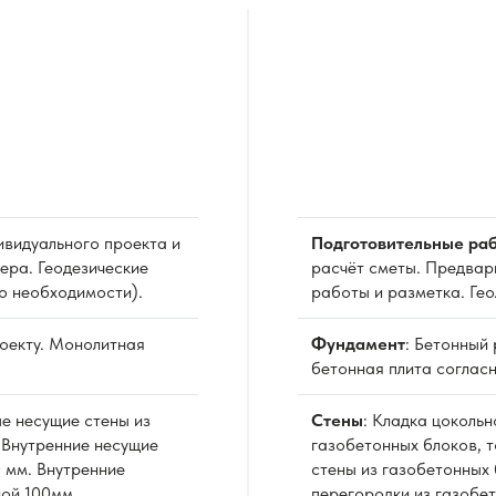
видуального проекта и
Подготовительные раб
ера. Геодезические
расчёт сметы. Предвар
о необходимости).
работы и разметка. Ге
роекту. Монолитная
Фундамент
: Бетонный
бетонная плита согласн
е несущие стены из
Стены
: Кладка цоколь
 Внутренние несущие
газобетонных блоков, 
 мм. Внутренние
стены из газобетонных 
ной 100мм.
перегородки из газобе