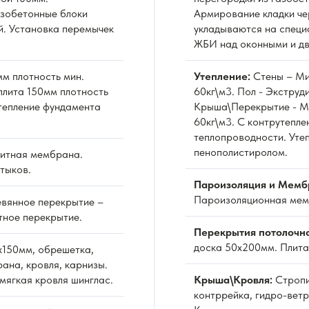
азобетонные блоки
Армирование кладки че
й. Установка перемычек
укладываются на специ
ЖБИ над оконными и д
м плотность мин.
Утепление:
Стены – Ми
плита 150мм плотность
60кг\м3. Пол - Экстру
Утепление фундамента
Крыша\Перекрытие - Ми
60кг\м3. С контрутепле
теплопроводности. Уте
пенополистиролом.
итная мембрана.
тыков.
Пароизоляция и Мемб
Пароизоляционная мемб
вянное перекрытие –
тное перекрытие.
Перекрытия потолочн
доска 50х200мм. Плита
х150мм, обрешетка,
ана, кровля, карнизы.
мягкая кровля шинглас.
Крыша\Кровля:
Стропи
контррейка, гидро-вет