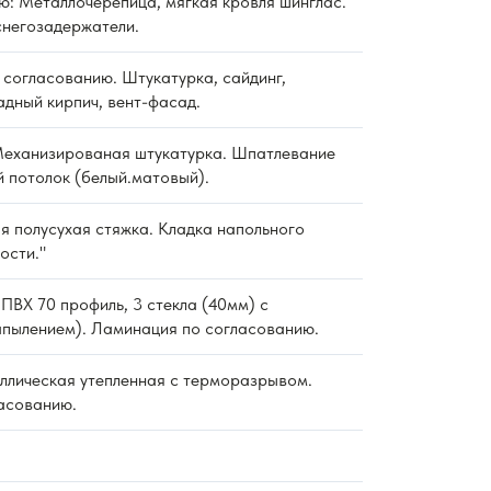
ю: Металлочерепица, мягкая кровля шинглас.
снегозадержатели.
согласованию. Штукатурка, сайдинг,
дный кирпич, вент-фасад.
еханизированая штукатурка. Шпатлевание
й потолок (белый.матовый).
 полусухая стяжка. Кладка напольного
ости."
ПВХ 70 профиль, 3 стекла (40мм) с
пылением). Ламинация по согласованию.
ллическая утепленная с терморазрывом.
асованию.