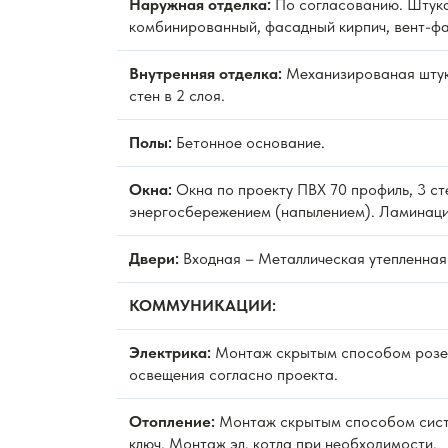
Наружная отделка:
По согласованию. Штука
комбинированный, фасадный кирпич, вент-фа
Внутренняя отделка:
Механизированая штук
стен в 2 слоя.
Полы:
Бетонное основание.
Окна:
Окна по проекту ПВХ 70 профиль, 3 ст
энергосбережением (напылением). Ламинаци
Двери:
Входная – Металлическая утепленная
КОММУНИКАЦИИ:
Электрика:
Монтаж скрытым способом розет
освещения согласно проекта.
Отопление:
Монтаж скрытым способом сист
ключ. Монтаж эл. котла при необходимости.