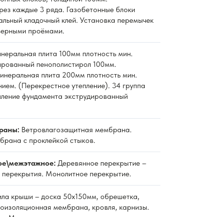
рез каждые 3 ряда. Газобетонные блоки
альный кладочный клей. Установка перемычек
верными проёмами.
неральная плита 100мм плотность мин.
дированный пенополистирол 100мм.
неральная плита 200мм плотность мин.
нием. (Перекрестное утепление). 34 группа
пление фундамента экструдированный
раны:
Ветровлагозащитная мембрана.
рана с проклейкой стыков.
ое\межэтажное:
Деревянное перекрытие –
 перекрытия. Монолитное перекрытие.
ла крыши – доска 50х150мм, обрешетка,
роизоляционная мембрана, кровля, карнизы.