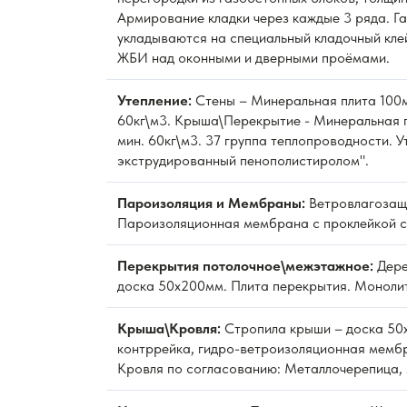
Армирование кладки через каждые 3 ряда. Г
укладываются на специальный кладочный кле
ЖБИ над оконными и дверными проёмами.
Утепление:
Стены – Минеральная плита 100м
60кг\м3. Крыша\Перекрытие - Минеральная 
мин. 60кг\м3. 37 группа теплопроводности. 
экструдированный пенополистиролом".
Пароизоляция и Мембраны:
Ветровлагозащ
Пароизоляционная мембрана с проклейкой с
Перекрытия потолочное\межэтажное:
Дере
доска 50х200мм. Плита перекрытия. Моноли
Крыша\Кровля:
Стропила крыши – доска 50
контррейка, гидро-ветроизоляционная мембр
Кровля по согласованию: Металлочерепица, 