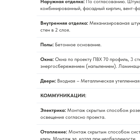
Наружная отделка:
По согласованию. Штука
комбинированный, фасадный кирпич, вент-фа
Внутренняя отделка:
Механизированая штук
стен в 2 слоя.
Полы:
Бетонное основание.
Окна:
Окна по проекту ПВХ 70 профиль, 3 ст
энергосбережением (напылением). Ламинаци
Двери:
Входная – Металлическая утепленная
КОММУНИКАЦИИ:
Электрика:
Монтаж скрытым способом розет
освещения согласно проекта.
Отопление:
Монтаж скрытым способом сист
ключ. Монтаж эл. котла при необходимости.