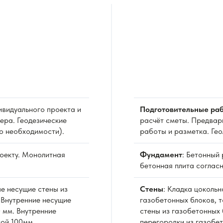
видуального проекта и
Подготовительные раб
ера. Геодезические
расчёт сметы. Предвар
о необходимости).
работы и разметка. Ге
роекту. Монолитная
Фундамент
: Бетонный
бетонная плита согласн
е несущие стены из
Стены
: Кладка цоколь
 Внутренние несущие
газобетонных блоков, 
 мм. Внутренние
стены из газобетонных 
ной 100мм.
перегородки из газобе