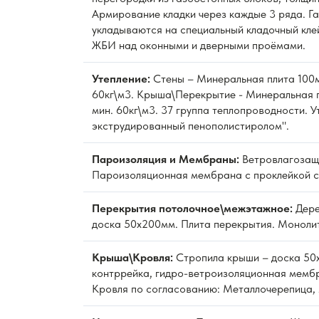
Армирование кладки через каждые 3 ряда. Г
укладываются на специальный кладочный кле
ЖБИ над оконными и дверными проёмами.
Утепление:
Стены – Минеральная плита 100м
60кг\м3. Крыша\Перекрытие - Минеральная 
мин. 60кг\м3. 37 группа теплопроводности. 
экструдированный пенополистиролом".
Пароизоляция и Мембраны:
Ветровлагозащ
Пароизоляционная мембрана с проклейкой с
Перекрытия потолочное\межэтажное:
Дере
доска 50х200мм. Плита перекрытия. Моноли
Крыша\Кровля:
Стропила крыши – доска 50
контррейка, гидро-ветроизоляционная мембр
Кровля по согласованию: Металлочерепица, 