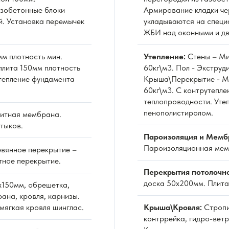
азобетонные блоки
Армирование кладки че
й. Установка перемычек
укладываются на специ
ЖБИ над оконными и д
м плотность мин.
Утепление:
Стены – Ми
плита 150мм плотность
60кг\м3. Пол - Экстру
Утепление фундамента
Крыша\Перекрытие - Ми
60кг\м3. С контрутепле
теплопроводности. Уте
пенополистиролом.
итная мембрана.
тыков.
Пароизоляция и Мемб
Пароизоляционная мемб
вянное перекрытие –
тное перекрытие.
Перекрытия потолочн
доска 50х200мм. Плита
х150мм, обрешетка,
ана, кровля, карнизы.
мягкая кровля шинглас.
Крыша\Кровля:
Стропи
контррейка, гидро-вет