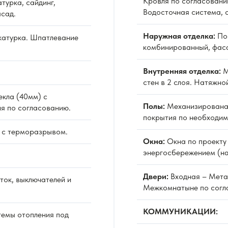
Кровля по согласовани
турка, сайдинг,
Водосточная система, 
сад.
Наружная отделка:
По 
атурка. Шпатлевание
комбинированный, фаса
Внутренняя отделка:
М
стен в 2 слоя. Натяжно
екла (40мм) с
Полы:
Механизированая
я по согласованию.
покрытия по необходим
 с терморазрывом.
Окна:
Окна по проекту 
энергосбережением (на
Двери:
Входная – Мета
ок, выключателей и
Межкомнатыне по согл
КОММУНИКАЦИИ:
емы отопления под