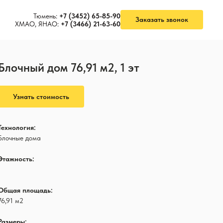
Тюмень:
+7 (3452) 65-85-90
Заказать звонок
ХМАО, ЯНАО:
+7 (3466) 21-63-60
Блочный дом 76,91 м2, 1 эт
Узнать стоимость
Технология:
Блочные дома
Этажность:
1
Общая площадь:
76,91 м2
Размеры: