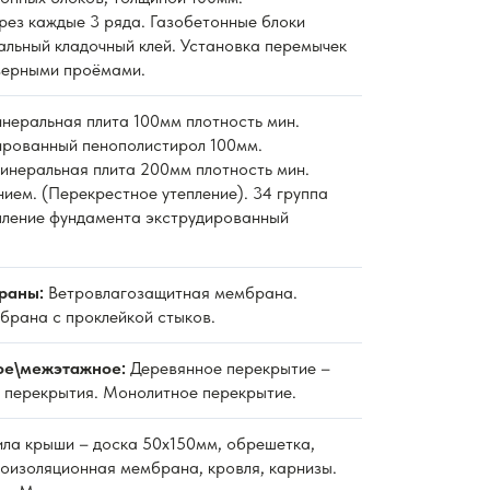
рез каждые 3 ряда. Газобетонные блоки
альный кладочный клей. Установка перемычек
верными проёмами.
неральная плита 100мм плотность мин.
дированный пенополистирол 100мм.
неральная плита 200мм плотность мин.
нием. (Перекрестное утепление). 34 группа
пление фундамента экструдированный
раны:
Ветровлагозащитная мембрана.
рана с проклейкой стыков.
ое\межэтажное:
Деревянное перекрытие –
 перекрытия. Монолитное перекрытие.
ла крыши – доска 50х150мм, обрешетка,
роизоляционная мембрана, кровля, карнизы.