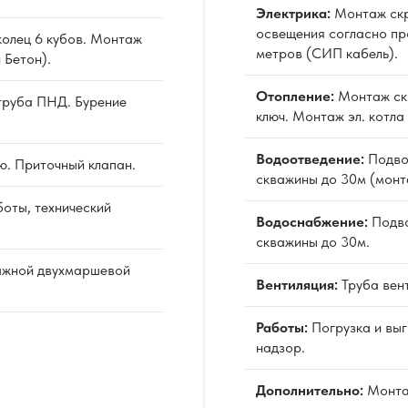
Электрика:
Монтаж скр
освещения согласно пр
олец 6 кубов. Монтаж
метров (СИП кабель).
 Бетон).
Отопление:
Монтаж ск
труба ПНД. Бурение
ключ. Монтаж эл. котла
Водоотведение:
Подво
ю. Приточный клапан.
скважины до 30м (монт
оты, технический
Водоснабжение:
Подво
скважины до 30м.
ажной двухмаршевой
Вентиляция:
Труба вен
Работы:
Погрузка и выг
надзор.
Дополнительно:
Монта