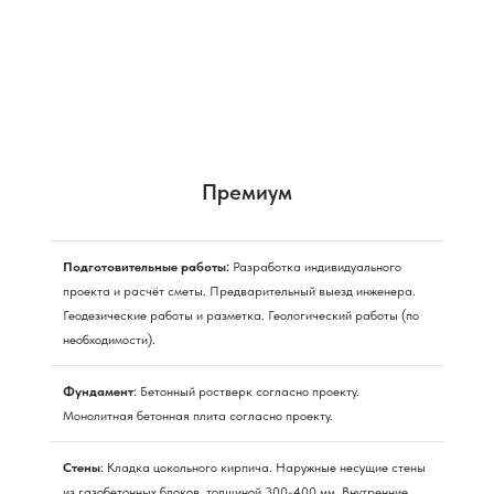
Премиум
Подготовительные работы:
Разработка индивидуального
проекта и расчёт сметы. Предварительный выезд инженера.
Геодезические работы и разметка. Геологический работы (по
необходимости).
Фундамент
: Бетонный ростверк согласно проекту.
Монолитная бетонная плита согласно проекту.
Стены
: Кладка цокольного кирпича. Наружные несущие стены
из газобетонных блоков, толщиной 300-400 мм. Внутренние