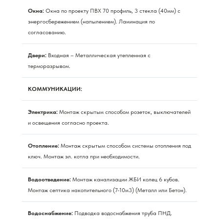
Окна:
Окна по проекту ПВХ 70 профиль, 3 стекла (40мм) с
энергосбережением (напылением). Ламинация по
согласованию.
Двери:
Входная – Металлическая утепленная с
терморазрывом.
КОММУНИКАЦИИ:
Электрика:
Монтаж скрытым способом розеток, выключателей
и освещения согласно проекта.
Отопление:
Монтаж скрытым способом системы отопления под
ключ. Монтаж эл. котла при необходимости.
Водоотведение:
Монтаж канализации ЖБИ колец 6 кубов.
Монтаж септика накопительного (7-10м3) (Металл или Бетон).
Водоснабжение:
Подводка водоснабжения труба ПНД.