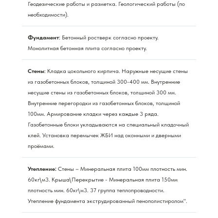
Геодезические работы и разметка. Геологический работы (по
необходимости).
Фундамент
: Бетонный ростверк согласно проекту.
Монолитная бетонная плита согласно проекту.
Стены
: Кладка цокольного кирпича. Наружные несущие стены
из газобетонных блоков, толщиной 300-400 мм. Внутренние
несущие стены из газобетонных блоков, толщиной 300 мм.
Внутренние перегородки из газобетонных блоков, толщиной
100мм. Армирование кладки через каждые 3 ряда.
Газобетонные блоки укладываются на специальный кладочный
клей. Установка перемычек ЖБИ над оконными и дверными
проёмами.
Утепление:
Стены – Минеральная плита 100мм плотность мин.
60кг\м3. Крыша\Перекрытие - Минеральная плита 150мм
плотность мин. 60кг\м3. 37 группа теплопроводности.
Утепление фундамента экструдированный пенополистиролом".