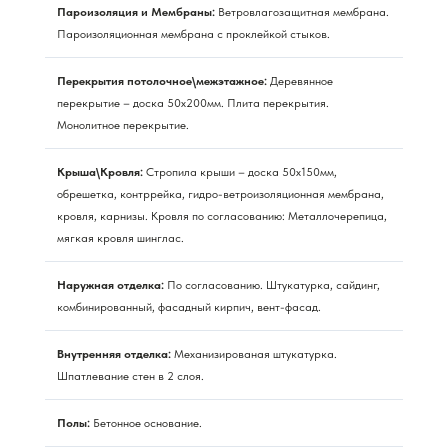
Пароизоляция и Мембраны:
Ветровлагозащитная мембрана.
Пароизоляционная мембрана с проклейкой стыков.
Перекрытия потолочное\межэтажное:
Деревянное
перекрытие – доска 50х200мм. Плита перекрытия.
Монолитное перекрытие.
Крыша\Кровля:
Стропила крыши – доска 50х150мм,
обрешетка, контррейка, гидро-ветроизоляционная мембрана,
кровля, карнизы. Кровля по согласованию: Металлочерепица,
мягкая кровля шинглас.
Наружная отделка:
По согласованию. Штукатурка, сайдинг,
комбинированный, фасадный кирпич, вент-фасад.
Внутренняя отделка:
Механизированая штукатурка.
Шпатлевание стен в 2 слоя.
Полы:
Бетонное основание.