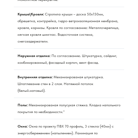
Крыша\Кровля:
Стропила крыши – доска 50х150мм,
обрешетка, контррейка, гидро-ветроизоляционная мембрана,
кровля, карнизы. Кровля по согласованию: Металлочерепица,
мягкая кровля шинглас. Водосточная система,
снегозадержатели.
Наружная отделка:
По согласованию. Штукатурка, сайдинг,
комбинированный, фасадный кирпич, вент-фасад.
Внутренняя отделка:
Механизированая штукатурка.
Шпатлевание стен в 2 слоя. Натяжной потолок
(белый.матовый).
Полы:
Механизированая полусухая стяжка. Кладка напольного
покрытия по необходимости."
Окна:
Окна по проекту ПВХ 70 профиль, 3 стекла (40мм) с
энергосбережением (напылением). Ламинация по