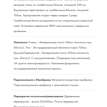
несущие стены из газобетонных блоков, толщиной 300 мм.
Внутренние перегородки из газобетонных блоков, толщиной
100мм. Армирование кладки через каждые 3 ряда.
Газобетонные блоки укладываются на специальный кладочный
клей. Установка перемычек ЖБИ над оконными и дверными
проёмами.
Утепление:
Стены – Минеральная плита 100мм плотность мин.
60кг\м3. Пол - Экструдированный пенополистирол 100мм.
Крыша\Перекрытие - Минеральная плита 200мм плотность
мин. 60кг\м3. С контрутеплением. (Перекрестное утепление).
34 группа теплопроводности. Утепление фундамента
экструдированный пенополистиролом.
Пароизоляция и Мембраны:
Ветровлагозащитная мембрана.
Пароизоляционная мембрана с проклейкой стыков.
Перекрытия потолочное\межэтажное:
Деревянное
перекрытие – доска 50х200мм. Плита перекрытия.
Монолитное перекрытие.