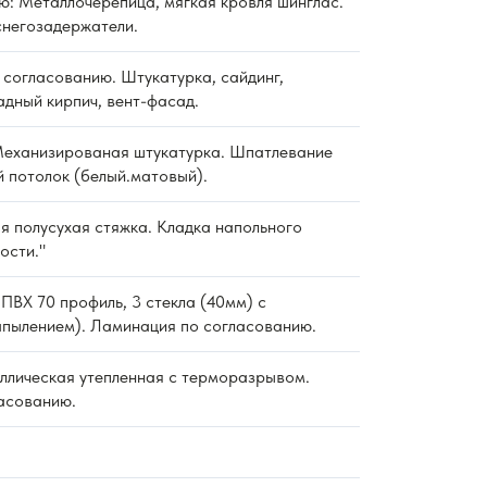
ю: Металлочерепица, мягкая кровля шинглас.
снегозадержатели.
согласованию. Штукатурка, сайдинг,
дный кирпич, вент-фасад.
еханизированая штукатурка. Шпатлевание
й потолок (белый.матовый).
 полусухая стяжка. Кладка напольного
ости."
ПВХ 70 профиль, 3 стекла (40мм) с
пылением). Ламинация по согласованию.
ллическая утепленная с терморазрывом.
асованию.