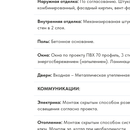
Наружная отделка:
По согласованию. Штука
комбинированный, фасадный кирпич, вент-фа
Внутренняя отделка:
Механизированая штук
стен в 2 слоя.
Полы:
Бетонное основание.
Окна:
Окна по проекту ПВХ 70 профиль, 3 ст
энергосбережением (напылением). Ламинаци
Двери:
Входная – Металлическая утепленная
КОММУНИКАЦИИ:
Электрика:
Монтаж скрытым способом розет
освещения согласно проекта.
Отопление:
Монтаж скрытым способом сист
ключ. Монтаж эл. котла при необходимости.