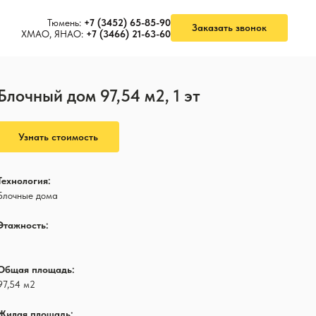
Тюмень:
+7 (3452) 65-85-90
Заказать звонок
ХМАО, ЯНАО:
+7 (3466) 21-63-60
Блочный дом 97,54 м2, 1 эт
Узнать стоимость
Технология:
Блочные дома
Этажность:
1
Общая площадь:
97,54 м2
Жилая площадь: