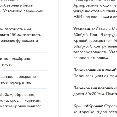
азобетонные блоки
Армирование кладки че
й. Установка перемычек
укладываются на специ
ЖБИ над оконными и д
м плотность мин.
Утепление:
Стены – Ми
плита 150мм плотность
60кг\м3. Пол - Экстру
Утепление фундамента
Крыша\Перекрытие - Ми
60кг\м3. С контрутепле
теплопроводности. Уте
пенополистиролом.
итная мембрана.
тыков.
Пароизоляция и Мемб
Пароизоляционная мемб
вянное перекрытие –
тное перекрытие.
Перекрытия потолочн
доска 50х200мм. Плита
х150мм, обрешетка,
ана, кровля, карнизы.
мягкая кровля шинглас.
Крыша\Кровля:
Стропи
контррейка, гидро-вет