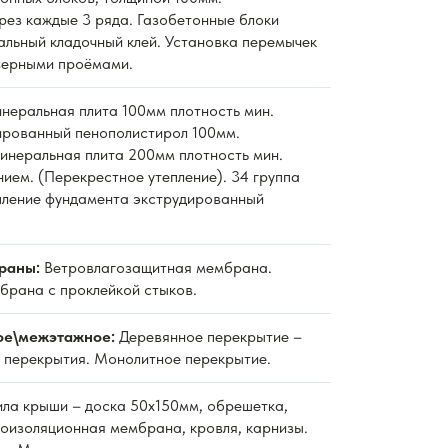
рез каждые 3 ряда. Газобетонные блоки
альный кладочный клей. Установка перемычек
верными проёмами.
неральная плита 100мм плотность мин.
дированный пенополистирол 100мм.
неральная плита 200мм плотность мин.
нием. (Перекрестное утепление). 34 группа
пление фундамента экструдированный
раны:
Ветровлагозащитная мембрана.
рана с проклейкой стыков.
ое\межэтажное:
Деревянное перекрытие –
 перекрытия. Монолитное перекрытие.
ла крыши – доска 50х150мм, обрешетка,
роизоляционная мембрана, кровля, карнизы.