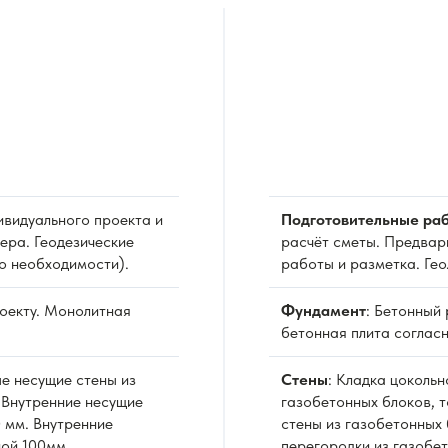
видуального проекта и
Подготовительные раб
ера. Геодезические
расчёт сметы. Предвар
о необходимости).
работы и разметка. Ге
роекту. Монолитная
Фундамент
: Бетонный
бетонная плита согласн
е несущие стены из
Стены
: Кладка цоколь
 Внутренние несущие
газобетонных блоков, 
 мм. Внутренние
стены из газобетонных 
ной 100мм.
перегородки из газобе