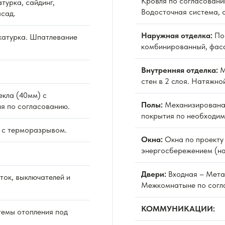
Кровля по согласовани
турка, сайдинг,
Водосточная система, 
сад.
Наружная отделка:
По 
атурка. Шпатлевание
комбинированный, фаса
Внутренняя отделка:
М
стен в 2 слоя. Натяжно
екла (40мм) с
Полы:
Механизированая
я по согласованию.
покрытия по необходим
 с терморазрывом.
Окна:
Окна по проекту 
энергосбережением (на
Двери:
Входная – Мета
ок, выключателей и
Межкомнатыне по согл
КОММУНИКАЦИИ:
емы отопления под