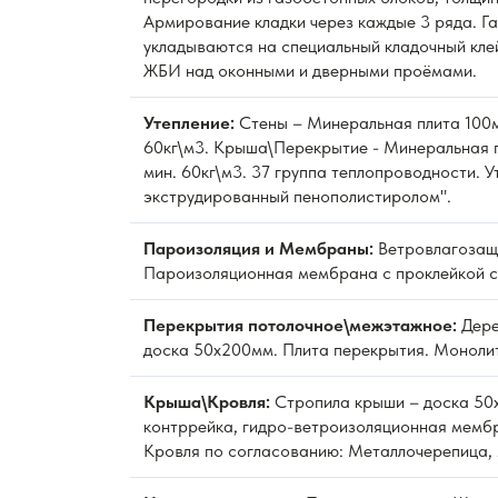
Армирование кладки через каждые 3 ряда. Г
укладываются на специальный кладочный кле
ЖБИ над оконными и дверными проёмами.
Утепление:
Стены – Минеральная плита 100м
60кг\м3. Крыша\Перекрытие - Минеральная 
мин. 60кг\м3. 37 группа теплопроводности. 
экструдированный пенополистиролом".
Пароизоляция и Мембраны:
Ветровлагозащ
Пароизоляционная мембрана с проклейкой с
Перекрытия потолочное\межэтажное:
Дере
доска 50х200мм. Плита перекрытия. Моноли
Крыша\Кровля:
Стропила крыши – доска 50
контррейка, гидро-ветроизоляционная мембр
Кровля по согласованию: Металлочерепица, 