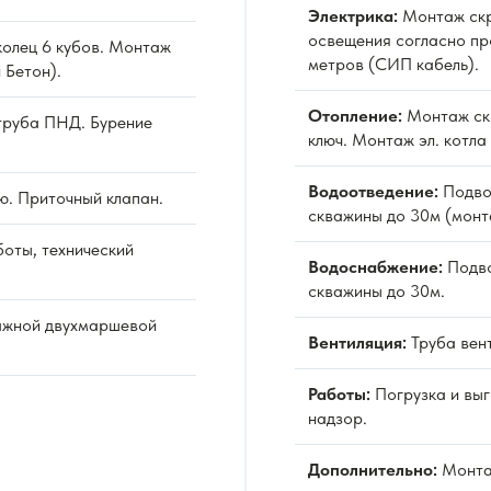
Электрика:
Монтаж скр
освещения согласно пр
олец 6 кубов. Монтаж
метров (СИП кабель).
 Бетон).
Отопление:
Монтаж ск
труба ПНД. Бурение
ключ. Монтаж эл. котла
Водоотведение:
Подво
ю. Приточный клапан.
скважины до 30м (монт
оты, технический
Водоснабжение:
Подво
скважины до 30м.
ажной двухмаршевой
Вентиляция:
Труба вен
Работы:
Погрузка и выг
надзор.
Дополнительно:
Монта