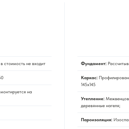
 в стоимость не входит
Фундамент:
Рассчитыва
50
Каркас:
Профилированн
145х145
 монтируется на
Утепление:
Межвенцовы
деревянные нагеля;
Пароизоляция:
Изоспан