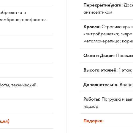
Перекрытие\лаги:
Дос
антисептиком
 обрешетка и
мембрана; профнастил
Кровля:
Стропила крыш
контробрешетка; гидро
металлочерепица; карн
Окна и Двери
: Проемы
Высота этажей:
1 этаж 
Дополнительно:
Водос
боты, технический
Работы:
Погрузка и выг
надзор
Подарки:
ция)