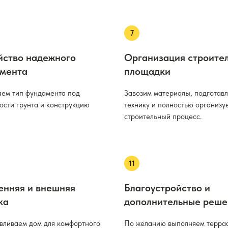
йство надежного
Организация строите
мента
площадки
ем тип фундамента под
Завозим материалы, подготав
ости грунта и конструкцию
технику и полностью организу
строительный процесс.
енняя и внешняя
Благоустройство и
ка
дополнительные реше
вливаем дом для комфортного
По желанию выполняем терра