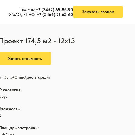
Тюмень:
+7 (3452) 65-85-90
Заказать звонок
ХМАО, ЯНАО:
+7 (3466) 21-63-60
Проект 174,5 м2 - 12х13
Узнать стоимость
от 30 548 тыс\мес в кредит
Технология:
Брус
Этажность:
2
Площадь застройки:
174,5
м2