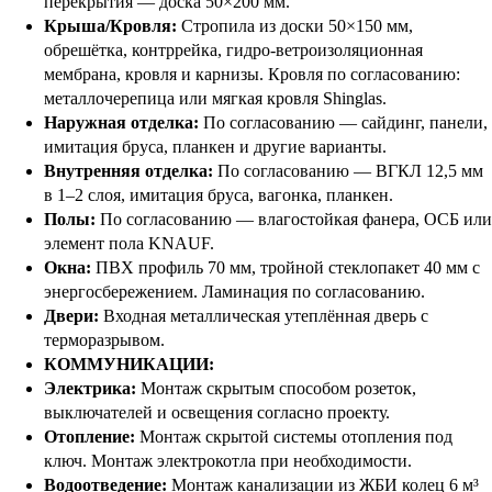
перекрытия — доска 50×200 мм.
Крыша/Кровля:
Стропила из доски 50×150 мм,
обрешётка, контррейка, гидро-ветроизоляционная
мембрана, кровля и карнизы. Кровля по согласованию:
металлочерепица или мягкая кровля Shinglas.
Наружная отделка:
По согласованию — сайдинг, панели,
имитация бруса, планкен и другие варианты.
Внутренняя отделка:
По согласованию — ВГКЛ 12,5 мм
в 1–2 слоя, имитация бруса, вагонка, планкен.
Полы:
По согласованию — влагостойкая фанера, ОСБ или
элемент пола KNAUF.
Окна:
ПВХ профиль 70 мм, тройной стеклопакет 40 мм с
энергосбережением. Ламинация по согласованию.
Двери:
Входная металлическая утеплённая дверь с
терморазрывом.
КОММУНИКАЦИИ:
Электрика:
Монтаж скрытым способом розеток,
выключателей и освещения согласно проекту.
Отопление:
Монтаж скрытой системы отопления под
ключ. Монтаж электрокотла при необходимости.
Водоотведение:
Монтаж канализации из ЖБИ колец 6 м³