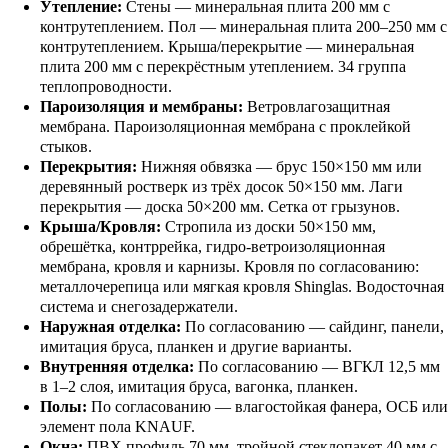
Утепление:
Стены — минеральная плита 200 мм с
контрутеплением. Пол — минеральная плита 200–250 мм с
контрутеплением. Крыша/перекрытие — минеральная
плита 200 мм с перекрёстным утеплением. 34 группа
теплопроводности.
Пароизоляция и мембраны:
Ветровлагозащитная
мембрана. Пароизоляционная мембрана с проклейкой
стыков.
Перекрытия:
Нижняя обвязка — брус 150×150 мм или
деревянный ростверк из трёх досок 50×150 мм. Лаги
перекрытия — доска 50×200 мм. Сетка от грызунов.
Крыша/Кровля:
Стропила из доски 50×150 мм,
обрешётка, контррейка, гидро-ветроизоляционная
мембрана, кровля и карнизы. Кровля по согласованию:
металлочерепица или мягкая кровля Shinglas. Водосточная
система и снегозадержатели.
Наружная отделка:
По согласованию — сайдинг, панели,
имитация бруса, планкен и другие варианты.
Внутренняя отделка:
По согласованию — ВГКЛ 12,5 мм
в 1–2 слоя, имитация бруса, вагонка, планкен.
Полы:
По согласованию — влагостойкая фанера, ОСБ или
элемент пола KNAUF.
Окна:
ПВХ профиль 70 мм, тройной стеклопакет 40 мм с