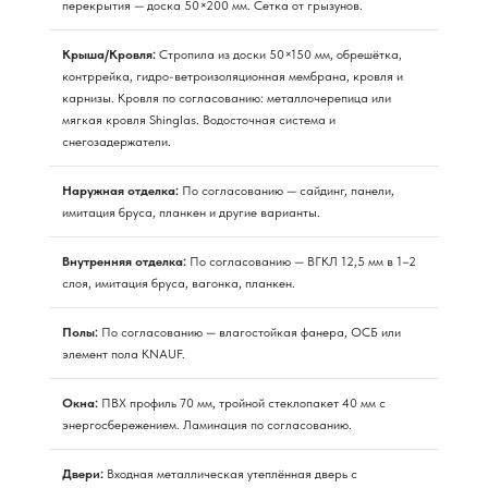
перекрытия — доска 50×200 мм. Сетка от грызунов.
Крыша/Кровля:
Стропила из доски 50×150 мм, обрешётка,
контррейка, гидро-ветроизоляционная мембрана, кровля и
карнизы. Кровля по согласованию: металлочерепица или
мягкая кровля Shinglas. Водосточная система и
снегозадержатели.
Наружная отделка:
По согласованию — сайдинг, панели,
имитация бруса, планкен и другие варианты.
Внутренняя отделка:
По согласованию — ВГКЛ 12,5 мм в 1–2
слоя, имитация бруса, вагонка, планкен.
Полы:
По согласованию — влагостойкая фанера, ОСБ или
элемент пола KNAUF.
Окна:
ПВХ профиль 70 мм, тройной стеклопакет 40 мм с
энергосбережением. Ламинация по согласованию.
Двери:
Входная металлическая утеплённая дверь с