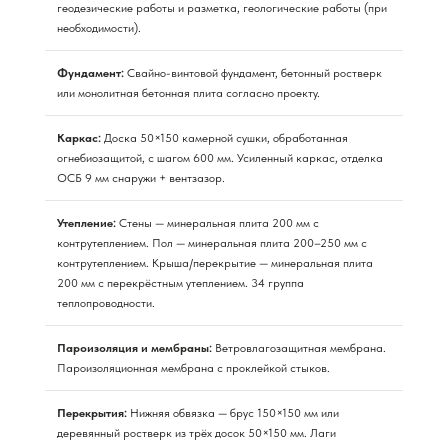
геодезические работы и разметка, геологические работы (при
необходимости).
Фундамент:
Свайно-винтовой фундамент, бетонный ростверк
или монолитная бетонная плита согласно проекту.
Каркас:
Доска 50×150 камерной сушки, обработанная
огнебиозащитой, с шагом 600 мм. Усиленный каркас, отделка
ОСБ 9 мм снаружи + вентзазор.
Утепление:
Стены — минеральная плита 200 мм с
контрутеплением. Пол — минеральная плита 200–250 мм с
контрутеплением. Крыша/перекрытие — минеральная плита
200 мм с перекрёстным утеплением. 34 группа
теплопроводности.
Пароизоляция и мембраны:
Ветровлагозащитная мембрана.
Пароизоляционная мембрана с проклейкой стыков.
Перекрытия:
Нижняя обвязка — брус 150×150 мм или
деревянный ростверк из трёх досок 50×150 мм. Лаги