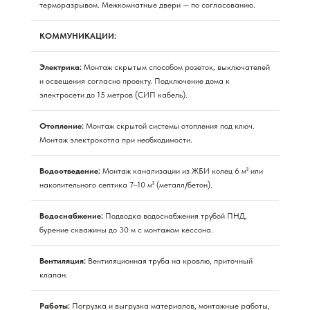
терморазрывом. Межкомнатные двери — по согласованию.
КОММУНИКАЦИИ:
Электрика:
Монтаж скрытым способом розеток, выключателей
и освещения согласно проекту. Подключение дома к
электросети до 15 метров (СИП кабель).
Отопление:
Монтаж скрытой системы отопления под ключ.
Монтаж электрокотла при необходимости.
Водоотведение:
Монтаж канализации из ЖБИ колец 6 м³ или
накопительного септика 7–10 м³ (металл/бетон).
Водоснабжение:
Подводка водоснабжения трубой ПНД,
бурение скважины до 30 м с монтажом кессона.
Вентиляция:
Вентиляционная труба на кровлю, приточный
клапан.
Работы:
Погрузка и выгрузка материалов, монтажные работы,