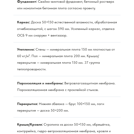
Фундамент:
Свайно-винтовой фундамент, бетонный ростверк
или монолитная бетонная плита согласно проекту.
Каркас:
Доска 50×150 естественной влажности, обработанная
огнебиозащитой, с шагом 590 мм. Усиленный каркас, отделка
ОСБ 9 мм снаружи + вентзазор.
Утепление:
Стены — минеральная плита 150 мм плотностью от
60 кг/м³. Пол — минеральная плита 200 мм. Крыша/
перекрытие — минеральная плита 150 мм. 37 группа
теплопроводности.
Пароизоляция и мембраны:
Ветровлагозащитная мембрана.
Пароизоляционная мембрана с проклейкой стыков.
Перекрытия:
Нижняя обвязка — брус 100×150 мм, лаги
перекрытия — доска 50×200 мм.
Крыша/Кровля:
Стропила из доски 50×150 мм, обрешётка,
контррейка, гидро-ветроизоляционная мембрана, кровля и