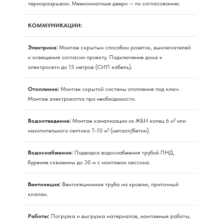
терморазрывом. Межкомнатные двери — по согласованию.
КОММУНИКАЦИИ:
Электрика:
Монтаж скрытым способом розеток, выключателей
и освещения согласно проекту. Подключение дома к
электросети до 15 метров (СИП кабель).
Отопление:
Монтаж скрытой системы отопления под ключ.
Монтаж электрокотла при необходимости.
Водоотведение:
Монтаж канализации из ЖБИ колец 6 м³ или
накопительного септика 7–10 м³ (металл/бетон).
Водоснабжение:
Подводка водоснабжения трубой ПНД,
бурение скважины до 30 м с монтажом кессона.
Вентиляция:
Вентиляционная труба на кровлю, приточный
клапан.
Работы:
Погрузка и выгрузка материалов, монтажные работы,