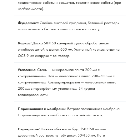
геодезические работы и разметка, геологические работы (при
необходимости).
Фундамент:
Свайно-винтовой фундамент, бетонный ростверк
или монолитная бетонная плита согласно проекту.
Каркас:
Доска 50×150 камерной сушки, обработанная
огнебиозащитой, с шагом 600 мм. Усиленный каркас, отделка
ОСБ 9 мм снаружи + вентзазор.
Утепление:
Стены — минеральная плита 200 мм с
контрутеплением. Пол — минеральная плита 200–250 мм с
контрутеплением. Крыша/перекрытие — минеральная плита
200 мм с перекрёстным утеплением. 34 группа
теплопроводности.
Пароизоляция и мембраны:
Ветровлагозащитная мембрана.
Пароизоляционная мембрана с проклейкой стыков.
Перекрытия:
Нижняя обвязка — брус 150×150 мм или
деревянный ростверк из трёх досок 50×150 мм. Лаги