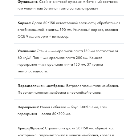
Фундамент:
Свайно-винтовой фундамент, бетонный ростверк
или монолитная бетонная плита согласно проекту.
Каркас:
Доска 50×150 естественной влажности, обработанная
огнебиозащитой, с шагом 590 мм. Усиленный каркас, отделка
ОСБ 9 мм снаружи + вентзазор.
Утепление:
Стены — минеральная плита 150 мм плотностью от
60 кг/м³. Пол — минеральная плита 200 мм. Крыша/
перекрытие — минеральная плита 150 мм. 37 группа
теплопроводности.
Пароизоляция и мембраны:
Ветровлагозащитная мембрана.
Пароизоляционная мембрана с проклейкой стыков.
Перекрытия:
Нижняя обвязка — брус 100×150 мм, лаги
перекрытия — доска 50×200 мм.
Крыша/Кровля:
Стропила из доски 50×150 мм, обрешётка,
контррейка, гидро-ветроизоляционная мембрана, кровля и