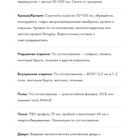
перекрытия — доска 50×200 мм. Сетка от грызунов.
Крыша/Кровля:
Стропила из доски 50×150 мм, обрешётка,
контррейка, гидро-ветроизоляционная мембрана, кровля и
карнизы. Кровля по согласованию: металлочерепица или
мягкая кровля Shinglas. Водосточная система и
снегозадержатели.
Наружная отделка:
По согласованию — сайдинг, панели,
имитация бруса, планкен и другие варианты.
Внутренняя отделка:
По согласованию — ВГКЛ 12,5 мм в 1–2
слоя, имитация бруса, вагонка, планкен.
Полы:
По согласованию — влагостойкая фанера, ОСБ или
элемент пола KNAUF.
Окна:
ПВХ профиль 70 мм, тройной стеклопакет 40 мм с
энергосбережением. Ламинация по согласованию.
Двери:
Входная металлическая утеплённая дверь с