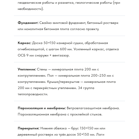
геодезические работы и разметка, геологические работы (при
необходимости).
Фундамент:
Свайно-винтовой фундамент, бетонный ростверк
или монолитная бетонная плита согласно проекту.
Каркас:
Доска 50×150 камерной сушки, обработанная
огнебиозащитой, с шагом 600 мм. Усиленный каркас, отделка
ОСБ 9 мм снаружи + вентзазор.
Утепление:
Стены — минеральная плита 200 мм с
контрутеплением. Пол — минеральная плита 200–250 мм с
контрутеплением. Крыша/перекрытие — минеральная плита
200 мм с перекрёстным утеплением. 34 группа
теплопроводности.
Пароизоляция и мембраны:
Ветровлагозащитная мембрана.
Пароизоляционная мембрана с проклейкой стыков.
Перекрытия:
Нижняя обвязка — брус 150×150 мм или
деревянный ростверк из трёх досок 50×150 мм. Лаги