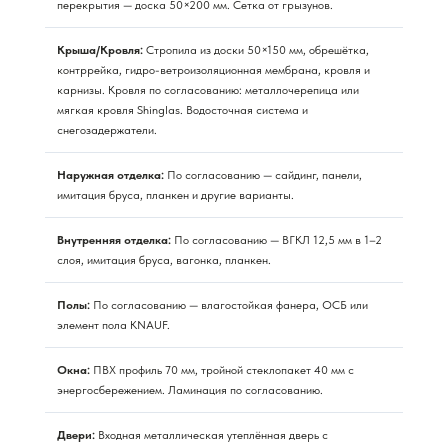
перекрытия — доска 50×200 мм. Сетка от грызунов.
Крыша/Кровля:
Стропила из доски 50×150 мм, обрешётка,
контррейка, гидро-ветроизоляционная мембрана, кровля и
карнизы. Кровля по согласованию: металлочерепица или
мягкая кровля Shinglas. Водосточная система и
снегозадержатели.
Наружная отделка:
По согласованию — сайдинг, панели,
имитация бруса, планкен и другие варианты.
Внутренняя отделка:
По согласованию — ВГКЛ 12,5 мм в 1–2
слоя, имитация бруса, вагонка, планкен.
Полы:
По согласованию — влагостойкая фанера, ОСБ или
элемент пола KNAUF.
Окна:
ПВХ профиль 70 мм, тройной стеклопакет 40 мм с
энергосбережением. Ламинация по согласованию.
Двери:
Входная металлическая утеплённая дверь с