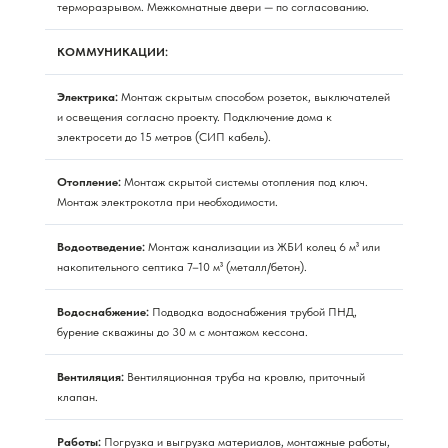
терморазрывом. Межкомнатные двери — по согласованию.
КОММУНИКАЦИИ:
Электрика:
Монтаж скрытым способом розеток, выключателей
и освещения согласно проекту. Подключение дома к
электросети до 15 метров (СИП кабель).
Отопление:
Монтаж скрытой системы отопления под ключ.
Монтаж электрокотла при необходимости.
Водоотведение:
Монтаж канализации из ЖБИ колец 6 м³ или
накопительного септика 7–10 м³ (металл/бетон).
Водоснабжение:
Подводка водоснабжения трубой ПНД,
бурение скважины до 30 м с монтажом кессона.
Вентиляция:
Вентиляционная труба на кровлю, приточный
клапан.
Работы:
Погрузка и выгрузка материалов, монтажные работы,