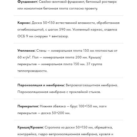
Фундамент:
Свайно-винтовой фундамент, бетонный ростверк
или монолитная бетонная плита согласно проекту.
Каркас:
Доска 50×150 естественной влажности, обработанная
огнебиозащитой, с шагом 590 мм. Усиленный каркас, отделка
ОСБ 9 мм снаружи + вентзазор.
Утепление:
Стены — минеральная плита 150 мм плотностью от
60 кг/м³. Пол — минеральная плита 200 мм. Крыша/
перекрытие — минеральная плита 150 мм. 37 группа
теплопроводности.
Пароизоляция и мембраны:
Ветровлагозащитная мембрана.
Пароизоляционная мембрана с проклейкой стыков.
Перекрытия:
Нижняя обвязка — брус 100×150 мм, лаги
перекрытия — доска 50×200 мм.
Крыша/Кровля:
Стропила из доски 50×150 мм, обрешётка,
контррейка, гидро-ветроизоляционная мембрана, кровля и