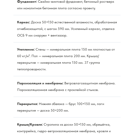
Фундамент:
Свайно-винтовой фундамент, бетонный ростверк
или монолитная бетонная плита согласно проекту.
Каркас:
Доска 50×150 естественной влажности, обработанная
огнебиозащитой, с шагом 590 мм. Усиленный каркас, отделка
ОСБ 9 мм снаружи + вентзазор.
Утепление:
Стены — минеральная плита 150 мм плотностью от
60 кг/м³. Пол — минеральная плита 200 мм. Крыша/
перекрытие — минеральная плита 150 мм. 37 группа
теплопроводности.
Пароизоляция и мембраны:
Ветровлагозащитная мембрана.
Пароизоляционная мембрана с проклейкой стыков.
Перекрытия:
Нижняя обвязка — брус 100×150 мм, лаги
перекрытия — доска 50×200 мм.
Крыша/Кровля:
Стропила из доски 50×150 мм, обрешётка,
контррейка, гидро-ветроизоляционная мембрана, кровля и