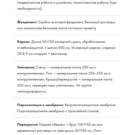
геодезические работы и разметка, геологические работы (при
необходимости).
Фундамент:
Свайно-винтовой фундамент, бетонный ростверк
или монолитная бетонная плита согласно проекту.
Каркас:
Доска 50×150 камерной сушки, обработанная
огнебиозащитой, с шагом 600 мм. Усиленный каркас, отделка
ОСБ 9 мм снаружи + вентзазор.
Утепление:
Стены — минеральная плита 200 мм с
контрутеплением. Пол — минеральная плита 200–250 мм с
контрутеплением. Крыша/перекрытие — минеральная плита
200 мм с перекрёстным утеплением. 34 группа
теплопроводности.
Пароизоляция и мембраны:
Ветровлагозащитная мембрана.
Пароизоляционная мембрана с проклейкой стыков.
Перекрытия:
Нижняя обвязка — брус 150×150 мм или
деревянный ростверк из трёх досок 50×150 мм. Лаги