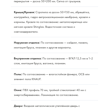
перекрытия — доска 50×200 мм. Сетка от грызунов.
Крыша/Кровля:
Стропила из доски 50×150 мм, обрешётка,
контррейка, гидро-ветроизоляционная мембрана, кровля и
карнизы. Кровля по согласованию: металлочерепица или
мягкая кровля Shinglas. Водосточная система и
снегозадержатели.
Наружная отделка:
По согласованию — сайдинг, панели,
имитация бруса, планкен и другие варианты.
Внутренняя отделка:
По согласованию — ВГКЛ 12,5 мм в 1–2
слоя, имитация бруса, вагонка, планкен.
Полы:
По согласованию — влагостойкая фанера, ОСБ или
элемент пола KNAUF.
Окна:
ПВХ профиль 70 мм, тройной стеклопакет 40 мм с
энергосбережением. Ламинация по согласованию.
Двери:
Входная металлическая утеплённая дверь с