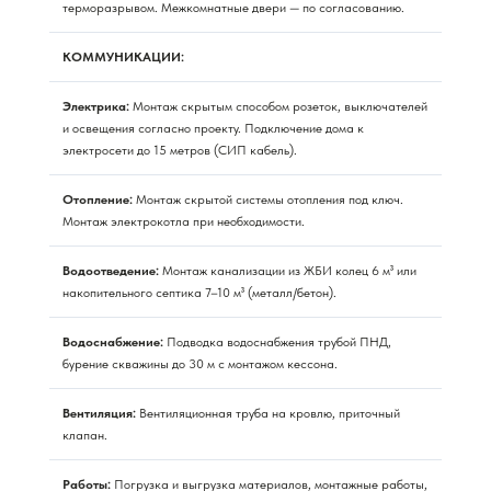
терморазрывом. Межкомнатные двери — по согласованию.
КОММУНИКАЦИИ:
Электрика:
Монтаж скрытым способом розеток, выключателей
и освещения согласно проекту. Подключение дома к
электросети до 15 метров (СИП кабель).
Отопление:
Монтаж скрытой системы отопления под ключ.
Монтаж электрокотла при необходимости.
Водоотведение:
Монтаж канализации из ЖБИ колец 6 м³ или
накопительного септика 7–10 м³ (металл/бетон).
Водоснабжение:
Подводка водоснабжения трубой ПНД,
бурение скважины до 30 м с монтажом кессона.
Вентиляция:
Вентиляционная труба на кровлю, приточный
клапан.
Работы:
Погрузка и выгрузка материалов, монтажные работы,