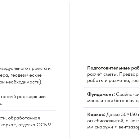
Подготовительные раб
видуального проекта и
расчёт сметы. Предвар
ера, геодезические
работы и разметка, ге
при необходимости).
Фундамент:
Свайно-ви
тонный ростверк или
монолитная бетонная пл
.
Каркас:
Доска 50×150 
сти, обработанная
огнебиозащитой, с шаг
 каркас, отделка ОСБ 9
мм снаружи + вентзазо