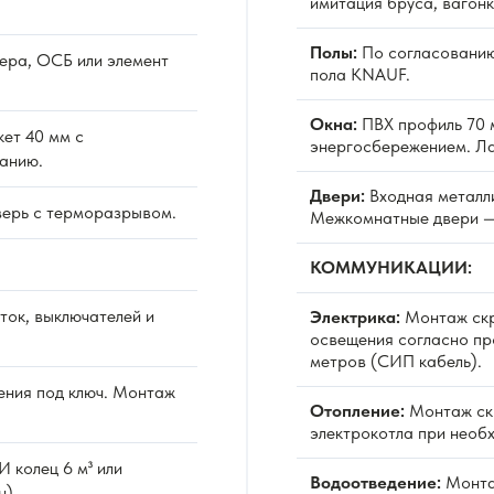
имитация бруса, вагонк
Полы:
По согласованию
ера, ОСБ или элемент
пола KNAUF.
Окна:
ПВХ профиль 70 м
ет 40 мм с
энергосбережением. Л
анию.
Двери:
Входная металл
верь с терморазрывом.
Межкомнатные двери —
КОММУНИКАЦИИ:
ок, выключателей и
Электрика:
Монтаж скр
освещения согласно про
метров (СИП кабель).
ния под ключ. Монтаж
Отопление:
Монтаж скр
электрокотла при необ
 колец 6 м³ или
Водоотведение:
Монтаж
н).