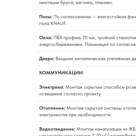
имитация бруса, вагонка, планкен.
Полы:
По согласованию — влагостойкая фан
пола KNAUF.
Окна:
ПВХ профиль 70 мм, тройной стеклопак
энергосбережением. Ламинация по согласов
Двери:
Входная металлическая утеплённая д
КОММУНИКАЦИИ:
Электрика:
Монтаж скрытым способом розет
освещения согласно проекту.
Отопление:
Монтаж скрытой системы отопле
электрокотла при необходимости.
Водоотведение:
Монтаж канализации из ЖБИ
накопительного септика 7–10 м³ (металл/бето