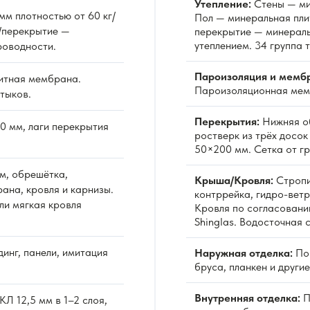
Утепление:
Стены — ми
м плотностью от 60 кг/
Пол — минеральная пли
/перекрытие —
перекрытие — минераль
утеплением. 34 группа 
роводности.
Пароизоляция и мемб
итная мембрана.
Пароизоляционная мемб
тыков.
Перекрытия:
Нижняя об
0 мм, лаги перекрытия
ростверк из трёх досо
50×200 мм. Сетка от гр
м, обрешётка,
Крыша/Кровля:
Стропи
ана, кровля и карнизы.
контррейка, гидро-вет
ли мягкая кровля
Кровля по согласовани
Shinglas. Водосточная 
инг, панели, имитация
Наружная отделка:
По 
бруса, планкен и други
Внутренняя отделка:
П
Л 12,5 мм в 1–2 слоя,