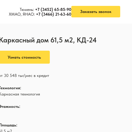
Тюмень:
+7 (3452) 65-85-90
Заказать звонок
ХМАО, ЯНАО:
+7 (3466) 21-63-60
Каркасный дом 61,5 м2, КД-24
Узнать стоимость
от 30 548 тыс\мес в кредит
Технология:
Каркасная технология
Этажность:
1
Площадь:
61,5 м2