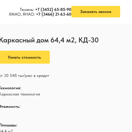
Тюмень:
+7 (3452) 65-85-90
Заказать звонок
ХМАО, ЯНАО:
+7 (3466) 21-63-60
Каркасный дом 64,4 м2, КД-30
Узнать стоимость
от 30 548 тыс\мес в кредит
Технология:
Каркасная технология
Этажность:
1
Площадь:
64,4 м2