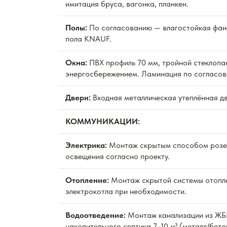
имитация бруса, вагонка, планкен.
Полы:
По согласованию — влагостойкая фан
пола KNAUF.
Окна:
ПВХ профиль 70 мм, тройной стеклопак
энергосбережением. Ламинация по согласов
Двери:
Входная металлическая утеплённая д
КОММУНИКАЦИИ:
Электрика:
Монтаж скрытым способом розет
освещения согласно проекту.
Отопление:
Монтаж скрытой системы отопле
электрокотла при необходимости.
Водоотведение:
Монтаж канализации из ЖБИ
накопительного септика 7–10 м³ (металл/бето