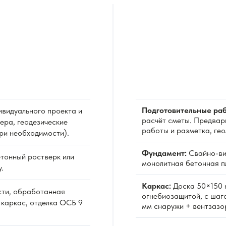
Подготовительные раб
видуального проекта и
расчёт сметы. Предвар
ера, геодезические
работы и разметка, ге
при необходимости).
Фундамент:
Свайно-ви
тонный ростверк или
монолитная бетонная пл
.
Каркас:
Доска 50×150 
сти, обработанная
огнебиозащитой, с шаг
 каркас, отделка ОСБ 9
мм снаружи + вентзазо