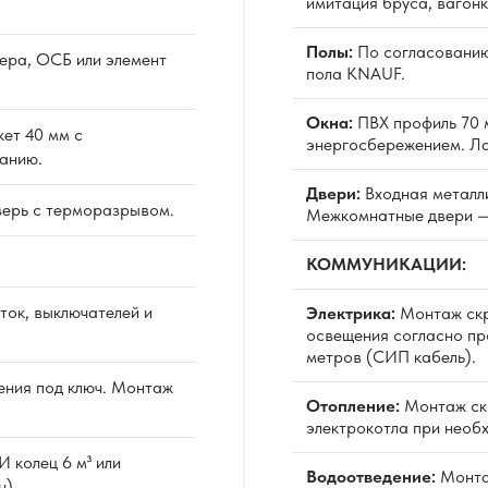
имитация бруса, вагонк
Полы:
По согласованию
ера, ОСБ или элемент
пола KNAUF.
Окна:
ПВХ профиль 70 м
ет 40 мм с
энергосбережением. Л
анию.
Двери:
Входная металл
верь с терморазрывом.
Межкомнатные двери —
КОММУНИКАЦИИ:
ок, выключателей и
Электрика:
Монтаж скр
освещения согласно про
метров (СИП кабель).
ния под ключ. Монтаж
Отопление:
Монтаж скр
электрокотла при необ
 колец 6 м³ или
Водоотведение:
Монтаж
н).