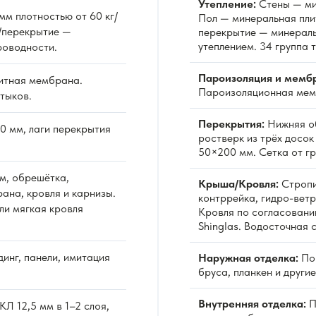
Утепление:
Стены — ми
м плотностью от 60 кг/
Пол — минеральная пли
/перекрытие —
перекрытие — минераль
утеплением. 34 группа 
роводности.
Пароизоляция и мемб
итная мембрана.
Пароизоляционная мемб
тыков.
Перекрытия:
Нижняя об
0 мм, лаги перекрытия
ростверк из трёх досо
50×200 мм. Сетка от гр
м, обрешётка,
Крыша/Кровля:
Стропи
ана, кровля и карнизы.
контррейка, гидро-вет
ли мягкая кровля
Кровля по согласовани
Shinglas. Водосточная 
инг, панели, имитация
Наружная отделка:
По 
бруса, планкен и други
Внутренняя отделка:
П
Л 12,5 мм в 1–2 слоя,