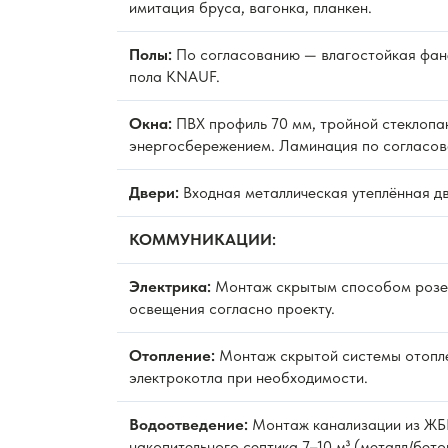
имитация бруса, вагонка, планкен.
Полы:
По согласованию — влагостойкая фан
пола KNAUF.
Окна:
ПВХ профиль 70 мм, тройной стеклопак
энергосбережением. Ламинация по согласов
Двери:
Входная металлическая утеплённая д
КОММУНИКАЦИИ:
Электрика:
Монтаж скрытым способом розет
освещения согласно проекту.
Отопление:
Монтаж скрытой системы отопле
электрокотла при необходимости.
Водоотведение:
Монтаж канализации из ЖБИ
накопительного септика 7–10 м³ (металл/бето