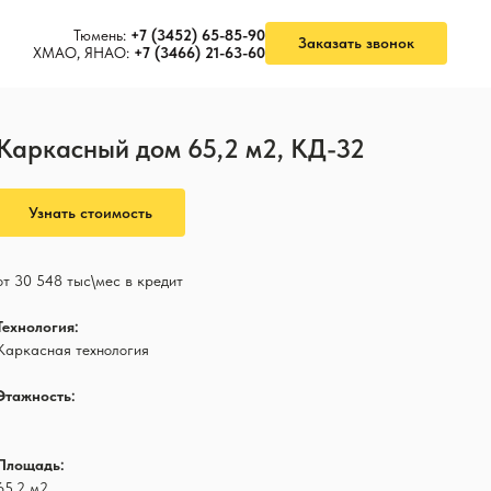
Тюмень:
+7 (3452) 65-85-90
Заказать звонок
ХМАО, ЯНАО:
+7 (3466) 21-63-60
Каркасный дом 65,2 м2, КД-32
Узнать стоимость
от 30 548 тыс\мес в кредит
Технология:
Каркасная технология
Этажность:
1
Площадь:
65,2 м2