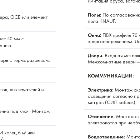
имитация бруса, вагонк
Полы:
По согласованию
ера, ОСБ или элемент
пола KNAUF.
Окна:
ПВХ профиль 70 м
ет 40 мм с
энергосбережением. Л
анию.
Двери:
Входная металл
верь с терморазрывом.
Межкомнатные двери —
КОММУНИКАЦИИ:
ок, выключателей и
Электрика:
Монтаж скр
освещения согласно про
метров (СИП кабель).
ния под ключ. Монтаж
Отопление:
Монтаж скр
электрокотла при необ
 колец 6 м³ или
Водоотведение:
Монтаж
н).