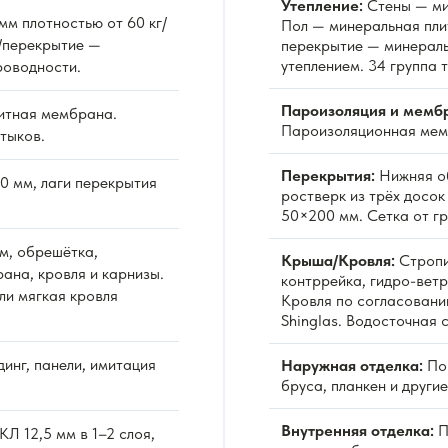
Утепление:
Стены — ми
м плотностью от 60 кг/
Пол — минеральная пли
/перекрытие —
перекрытие — минераль
утеплением. 34 группа 
роводности.
Пароизоляция и мемб
итная мембрана.
Пароизоляционная мемб
тыков.
Перекрытия:
Нижняя об
0 мм, лаги перекрытия
ростверк из трёх досо
50×200 мм. Сетка от гр
м, обрешётка,
Крыша/Кровля:
Стропи
ана, кровля и карнизы.
контррейка, гидро-вет
ли мягкая кровля
Кровля по согласовани
Shinglas. Водосточная 
инг, панели, имитация
Наружная отделка:
По 
бруса, планкен и други
Внутренняя отделка:
П
Л 12,5 мм в 1–2 слоя,