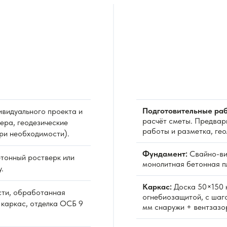
Подготовительные раб
видуального проекта и
расчёт сметы. Предвар
ера, геодезические
работы и разметка, ге
при необходимости).
Фундамент:
Свайно-ви
тонный ростверк или
монолитная бетонная пл
.
Каркас:
Доска 50×150 
сти, обработанная
огнебиозащитой, с шаг
 каркас, отделка ОСБ 9
мм снаружи + вентзазо