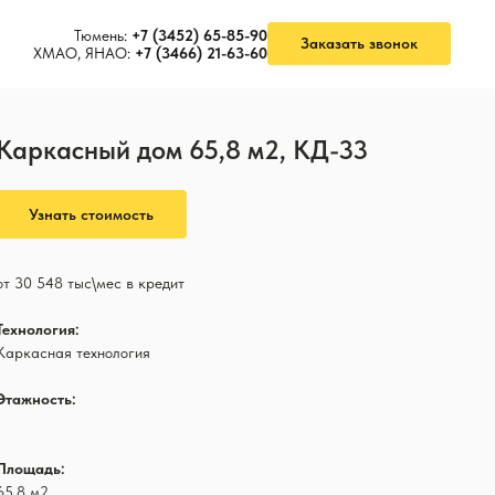
Тюмень:
+7 (3452) 65-85-90
Заказать звонок
ХМАО, ЯНАО:
+7 (3466) 21-63-60
Каркасный дом 65,8 м2, КД-33
Узнать стоимость
от 30 548 тыс\мес в кредит
Технология:
Каркасная технология
Этажность:
1
Площадь:
65,8 м2