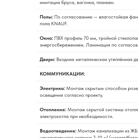
имитация бруса, вагонка, планкен.
Полы:
По согласованию — влагостойкая фан
пола KNAUF.
Окна:
ПВХ профиль 70 мм, тройной стеклопак
энергосбережением. Ламинация по согласов
Двери:
Входная металлическая утеплённая д
КОММУНИКАЦИИ:
Электрика:
Монтаж скрытым способом розет
освещения согласно проекту.
Отопление:
Монтаж скрытой системы отопле
электрокотла при необходимости.
Водоотведение:
Монтаж канализации из ЖБИ
накопительного септика 7–10 м³ (металл/бето