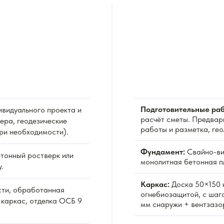
Подготовительные раб
видуального проекта и
расчёт сметы. Предвар
ера, геодезические
работы и разметка, ге
при необходимости).
Фундамент:
Свайно-ви
тонный ростверк или
монолитная бетонная пл
.
Каркас:
Доска 50×150 
сти, обработанная
огнебиозащитой, с шаг
 каркас, отделка ОСБ 9
мм снаружи + вентзазо