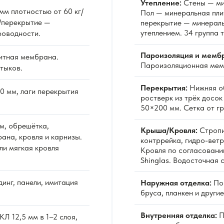
Утепление:
Стены — ми
м плотностью от 60 кг/
Пол — минеральная пли
/перекрытие —
перекрытие — минераль
утеплением. 34 группа 
роводности.
Пароизоляция и мемб
итная мембрана.
Пароизоляционная мемб
тыков.
Перекрытия:
Нижняя об
0 мм, лаги перекрытия
ростверк из трёх досо
50×200 мм. Сетка от гр
м, обрешётка,
Крыша/Кровля:
Стропи
ана, кровля и карнизы.
контррейка, гидро-вет
ли мягкая кровля
Кровля по согласовани
Shinglas. Водосточная 
инг, панели, имитация
Наружная отделка:
По 
бруса, планкен и други
Внутренняя отделка:
П
Л 12,5 мм в 1–2 слоя,