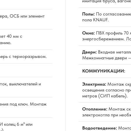
имитация бруса, вагонк
Полы:
По согласованию
ера, ОСБ или элемент
пола KNAUF.
Окна:
ПВХ профиль 70 м
ет 40 мм с
энергосбережением. Л
анию.
Двери:
Входная металл
верь с терморазрывом.
Межкомнатные двери —
КОММУНИКАЦИИ:
ок, выключателей и
Электрика:
Монтаж скр
освещения согласно про
метров (СИП кабель).
ния под ключ. Монтаж
Отопление:
Монтаж скр
электрокотла при необ
 колец 6 м³ или
Водоотведение:
Монтаж
н).