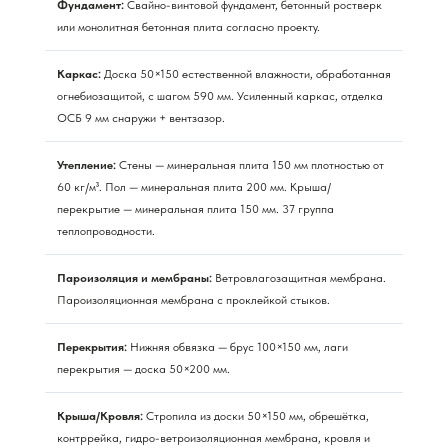
Фундамент:
Свайно-винтовой фундамент, бетонный ростверк
или монолитная бетонная плита согласно проекту.
Каркас:
Доска 50×150 естественной влажности, обработанная
огнебиозащитой, с шагом 590 мм. Усиленный каркас, отделка
ОСБ 9 мм снаружи + вентзазор.
Утепление:
Стены — минеральная плита 150 мм плотностью от
60 кг/м³. Пол — минеральная плита 200 мм. Крыша/
перекрытие — минеральная плита 150 мм. 37 группа
теплопроводности.
Пароизоляция и мембраны:
Ветровлагозащитная мембрана.
Пароизоляционная мембрана с проклейкой стыков.
Перекрытия:
Нижняя обвязка — брус 100×150 мм, лаги
перекрытия — доска 50×200 мм.
Крыша/Кровля:
Стропила из доски 50×150 мм, обрешётка,
контррейка, гидро-ветроизоляционная мембрана, кровля и