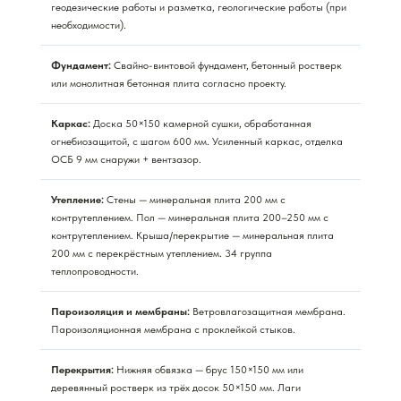
геодезические работы и разметка, геологические работы (при
необходимости).
Фундамент:
Свайно-винтовой фундамент, бетонный ростверк
или монолитная бетонная плита согласно проекту.
Каркас:
Доска 50×150 камерной сушки, обработанная
огнебиозащитой, с шагом 600 мм. Усиленный каркас, отделка
ОСБ 9 мм снаружи + вентзазор.
Утепление:
Стены — минеральная плита 200 мм с
контрутеплением. Пол — минеральная плита 200–250 мм с
контрутеплением. Крыша/перекрытие — минеральная плита
200 мм с перекрёстным утеплением. 34 группа
теплопроводности.
Пароизоляция и мембраны:
Ветровлагозащитная мембрана.
Пароизоляционная мембрана с проклейкой стыков.
Перекрытия:
Нижняя обвязка — брус 150×150 мм или
деревянный ростверк из трёх досок 50×150 мм. Лаги