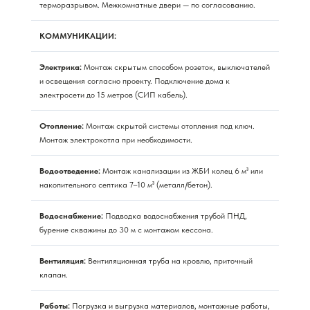
терморазрывом. Межкомнатные двери — по согласованию.
КОММУНИКАЦИИ:
Электрика:
Монтаж скрытым способом розеток, выключателей
и освещения согласно проекту. Подключение дома к
электросети до 15 метров (СИП кабель).
Отопление:
Монтаж скрытой системы отопления под ключ.
Монтаж электрокотла при необходимости.
Водоотведение:
Монтаж канализации из ЖБИ колец 6 м³ или
накопительного септика 7–10 м³ (металл/бетон).
Водоснабжение:
Подводка водоснабжения трубой ПНД,
бурение скважины до 30 м с монтажом кессона.
Вентиляция:
Вентиляционная труба на кровлю, приточный
клапан.
Работы:
Погрузка и выгрузка материалов, монтажные работы,