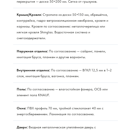
перекрытия — доска 50×200 мм. Сетка от грызунов.
Крыша/Кровля:
Стропила из доски 50×150 мм, обрешётка,
контррейка, гидро-ветроизоляционная мембрана, кровля и
карнизы. Кровля по согласованию: металлочерепица или
мягкая кровля Shinglas. Водосточная система и
снегозадержатели.
Наружная отделка:
По согласованию — сайдинг, панели,
имитация бруса, планкен и другие варианты.
Внутренняя отделка:
По согласованию — ВГКЛ 12,5 мм в 1–2
слоя, имитация бруса, вагонка, планкен.
Полы:
По согласованию — влагостойкая фанера, ОСБ или
элемент пола KNAUF.
Окна:
ПВХ профиль 70 мм, тройной стеклопакет 40 мм с
энергосбережением. Ламинация по согласованию.
Двери:
Входная металлическая утеплённая дверь с