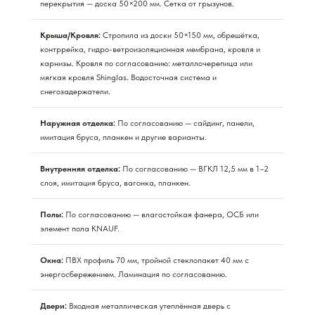
перекрытия — доска 50×200 мм. Сетка от грызунов.
Крыша/Кровля:
Стропила из доски 50×150 мм, обрешётка,
контррейка, гидро-ветроизоляционная мембрана, кровля и
карнизы. Кровля по согласованию: металлочерепица или
мягкая кровля Shinglas. Водосточная система и
снегозадержатели.
Наружная отделка:
По согласованию — сайдинг, панели,
имитация бруса, планкен и другие варианты.
Внутренняя отделка:
По согласованию — ВГКЛ 12,5 мм в 1–2
слоя, имитация бруса, вагонка, планкен.
Полы:
По согласованию — влагостойкая фанера, ОСБ или
элемент пола KNAUF.
Окна:
ПВХ профиль 70 мм, тройной стеклопакет 40 мм с
энергосбережением. Ламинация по согласованию.
Двери:
Входная металлическая утеплённая дверь с