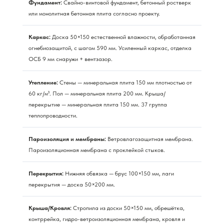
Фундамент:
Свайно-винтовой фундамент, бетонный ростверк
или монолитная бетонная плита согласно проекту.
Каркас:
Доска 50×150 естественной влажности, обработанная
огнебиозащитой, с шагом 590 мм. Усиленный каркас, отделка
ОСБ 9 мм снаружи + вентзазор.
Утепление:
Стены — минеральная плита 150 мм плотностью от
60 кг/м³. Пол — минеральная плита 200 мм. Крыша/
перекрытие — минеральная плита 150 мм. 37 группа
теплопроводности.
Пароизоляция и мембраны:
Ветровлагозащитная мембрана.
Пароизоляционная мембрана с проклейкой стыков.
Перекрытия:
Нижняя обвязка — брус 100×150 мм, лаги
перекрытия — доска 50×200 мм.
Крыша/Кровля:
Стропила из доски 50×150 мм, обрешётка,
контррейка, гидро-ветроизоляционная мембрана, кровля и