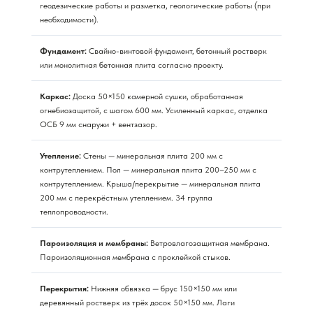
геодезические работы и разметка, геологические работы (при
необходимости).
Фундамент:
Свайно-винтовой фундамент, бетонный ростверк
или монолитная бетонная плита согласно проекту.
Каркас:
Доска 50×150 камерной сушки, обработанная
огнебиозащитой, с шагом 600 мм. Усиленный каркас, отделка
ОСБ 9 мм снаружи + вентзазор.
Утепление:
Стены — минеральная плита 200 мм с
контрутеплением. Пол — минеральная плита 200–250 мм с
контрутеплением. Крыша/перекрытие — минеральная плита
200 мм с перекрёстным утеплением. 34 группа
теплопроводности.
Пароизоляция и мембраны:
Ветровлагозащитная мембрана.
Пароизоляционная мембрана с проклейкой стыков.
Перекрытия:
Нижняя обвязка — брус 150×150 мм или
деревянный ростверк из трёх досок 50×150 мм. Лаги