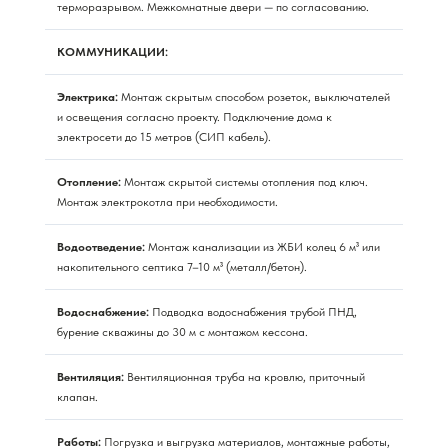
терморазрывом. Межкомнатные двери — по согласованию.
КОММУНИКАЦИИ:
Электрика:
Монтаж скрытым способом розеток, выключателей
и освещения согласно проекту. Подключение дома к
электросети до 15 метров (СИП кабель).
Отопление:
Монтаж скрытой системы отопления под ключ.
Монтаж электрокотла при необходимости.
Водоотведение:
Монтаж канализации из ЖБИ колец 6 м³ или
накопительного септика 7–10 м³ (металл/бетон).
Водоснабжение:
Подводка водоснабжения трубой ПНД,
бурение скважины до 30 м с монтажом кессона.
Вентиляция:
Вентиляционная труба на кровлю, приточный
клапан.
Работы:
Погрузка и выгрузка материалов, монтажные работы,