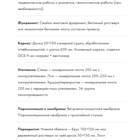
геодезические работы и разметка, геологические работы (при
необходимости).
Фундамент:
Свайно-винтовой фундамент, бетонный ростверк
или монолитная бетонная плита согласно проекту.
Каркас:
Доска 50×150 камерной сушки, обработанная
огнебиозащитой, с шагом 600 мм. Усиленный каркас, отделка
ОСБ 9 мм снаружи + вентзазор.
Утепление:
Стены — минеральная плита 200 мм с
контрутеплением. Пол — минеральная плита 200–250 мм с
контрутеплением. Крыша/перекрытие — минеральная плита
200 мм с перекрёстным утеплением. 34 группа
теплопроводности.
Пароизоляция и мембраны:
Ветровлагозащитная мембрана.
Пароизоляционная мембрана с проклейкой стыков.
Перекрытия:
Нижняя обвязка — брус 150×150 мм или
деревянный ростверк из трёх досок 50×150 мм. Лаги