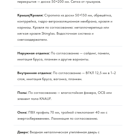
перекрытия — доска 50×200 мм. Сетка от грызунов.
Крыша/Кровля:
Стропила из доски 50×150 мм, обрешётка,
контррейка, гидро-ветроизоляционная мембрана, кровля и
карнизы. Кровля по согласованию: металлочерепица или
мягкая кровля Shinglas. Водосточная система и
снегозадержатели.
Наружная отделка:
По согласованию — сайдинг, панели,
имитация бруса, планкен и другие варианты.
Внутренняя отделка:
По согласованию — ВГКЛ 12,5 мм в 1–2
слоя, имитация бруса, вагонка, планкен.
Полы:
По согласованию — влагостойкая фанера, ОСБ или
элемент пола KNAUF.
Окна:
ПВХ профиль 70 мм, тройной стеклопакет 40 мм с
энергосбережением. Ламинация по согласованию.
Двери:
Входная металлическая утеплённая дверь с