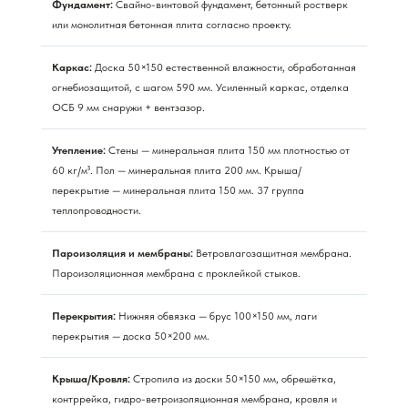
Фундамент:
Свайно-винтовой фундамент, бетонный ростверк
или монолитная бетонная плита согласно проекту.
Каркас:
Доска 50×150 естественной влажности, обработанная
огнебиозащитой, с шагом 590 мм. Усиленный каркас, отделка
ОСБ 9 мм снаружи + вентзазор.
Утепление:
Стены — минеральная плита 150 мм плотностью от
60 кг/м³. Пол — минеральная плита 200 мм. Крыша/
перекрытие — минеральная плита 150 мм. 37 группа
теплопроводности.
Пароизоляция и мембраны:
Ветровлагозащитная мембрана.
Пароизоляционная мембрана с проклейкой стыков.
Перекрытия:
Нижняя обвязка — брус 100×150 мм, лаги
перекрытия — доска 50×200 мм.
Крыша/Кровля:
Стропила из доски 50×150 мм, обрешётка,
контррейка, гидро-ветроизоляционная мембрана, кровля и