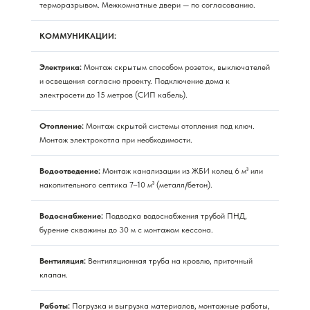
терморазрывом. Межкомнатные двери — по согласованию.
КОММУНИКАЦИИ:
Электрика:
Монтаж скрытым способом розеток, выключателей
и освещения согласно проекту. Подключение дома к
электросети до 15 метров (СИП кабель).
Отопление:
Монтаж скрытой системы отопления под ключ.
Монтаж электрокотла при необходимости.
Водоотведение:
Монтаж канализации из ЖБИ колец 6 м³ или
накопительного септика 7–10 м³ (металл/бетон).
Водоснабжение:
Подводка водоснабжения трубой ПНД,
бурение скважины до 30 м с монтажом кессона.
Вентиляция:
Вентиляционная труба на кровлю, приточный
клапан.
Работы:
Погрузка и выгрузка материалов, монтажные работы,