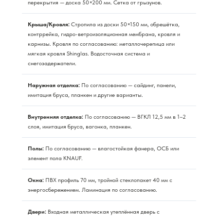
перекрытия — доска 50×200 мм. Сетка от грызунов.
Крыша/Кровля:
Стропила из доски 50×150 мм, обрешётка,
контррейка, гидро-ветроизоляционная мембрана, кровля и
карнизы. Кровля по согласованию: металлочерепица или
мягкая кровля Shinglas. Водосточная система и
снегозадержатели.
Наружная отделка:
По согласованию — сайдинг, панели,
имитация бруса, планкен и другие варианты.
Внутренняя отделка:
По согласованию — ВГКЛ 12,5 мм в 1–2
слоя, имитация бруса, вагонка, планкен.
Полы:
По согласованию — влагостойкая фанера, ОСБ или
элемент пола KNAUF.
Окна:
ПВХ профиль 70 мм, тройной стеклопакет 40 мм с
энергосбережением. Ламинация по согласованию.
Двери:
Входная металлическая утеплённая дверь с