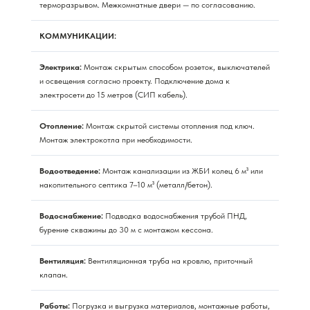
терморазрывом. Межкомнатные двери — по согласованию.
КОММУНИКАЦИИ:
Электрика:
Монтаж скрытым способом розеток, выключателей
и освещения согласно проекту. Подключение дома к
электросети до 15 метров (СИП кабель).
Отопление:
Монтаж скрытой системы отопления под ключ.
Монтаж электрокотла при необходимости.
Водоотведение:
Монтаж канализации из ЖБИ колец 6 м³ или
накопительного септика 7–10 м³ (металл/бетон).
Водоснабжение:
Подводка водоснабжения трубой ПНД,
бурение скважины до 30 м с монтажом кессона.
Вентиляция:
Вентиляционная труба на кровлю, приточный
клапан.
Работы:
Погрузка и выгрузка материалов, монтажные работы,