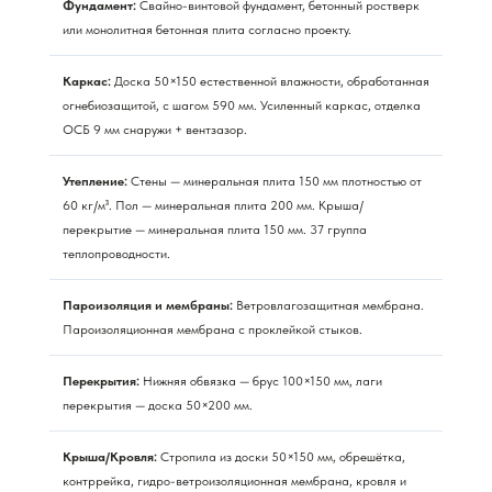
Фундамент:
Свайно-винтовой фундамент, бетонный ростверк
или монолитная бетонная плита согласно проекту.
Каркас:
Доска 50×150 естественной влажности, обработанная
огнебиозащитой, с шагом 590 мм. Усиленный каркас, отделка
ОСБ 9 мм снаружи + вентзазор.
Утепление:
Стены — минеральная плита 150 мм плотностью от
60 кг/м³. Пол — минеральная плита 200 мм. Крыша/
перекрытие — минеральная плита 150 мм. 37 группа
теплопроводности.
Пароизоляция и мембраны:
Ветровлагозащитная мембрана.
Пароизоляционная мембрана с проклейкой стыков.
Перекрытия:
Нижняя обвязка — брус 100×150 мм, лаги
перекрытия — доска 50×200 мм.
Крыша/Кровля:
Стропила из доски 50×150 мм, обрешётка,
контррейка, гидро-ветроизоляционная мембрана, кровля и