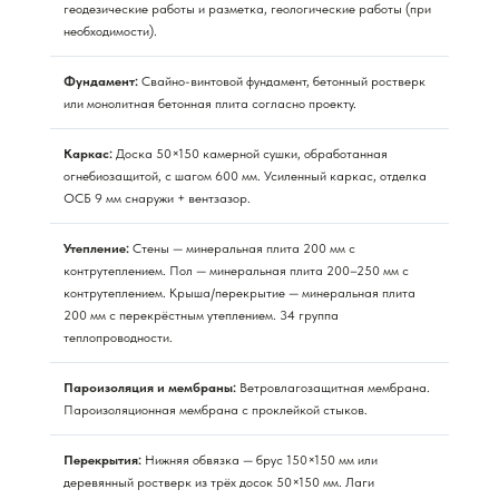
геодезические работы и разметка, геологические работы (при
необходимости).
Фундамент:
Свайно-винтовой фундамент, бетонный ростверк
или монолитная бетонная плита согласно проекту.
Каркас:
Доска 50×150 камерной сушки, обработанная
огнебиозащитой, с шагом 600 мм. Усиленный каркас, отделка
ОСБ 9 мм снаружи + вентзазор.
Утепление:
Стены — минеральная плита 200 мм с
контрутеплением. Пол — минеральная плита 200–250 мм с
контрутеплением. Крыша/перекрытие — минеральная плита
200 мм с перекрёстным утеплением. 34 группа
теплопроводности.
Пароизоляция и мембраны:
Ветровлагозащитная мембрана.
Пароизоляционная мембрана с проклейкой стыков.
Перекрытия:
Нижняя обвязка — брус 150×150 мм или
деревянный ростверк из трёх досок 50×150 мм. Лаги